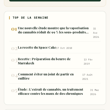
TOP DE LA SEMAINE
Une nouvelle étude montre que la vaporisation
15
du cannabis réduit de 99 % les sous-produits
Avr
nocifs inhalés par rapport à la consommation
2026
sous forme de joint
La recette du Space Cake
17 Oct 2018
Recette : Préparation du beurre de
13 Fév
Marrakech
2019
Comment éviter un joint de partir en
17 Août
cuillère
2021
Étude : L’extrait de cannabis, un traitement
31 Mar
efficace contre les maux de dos chroniques
2026