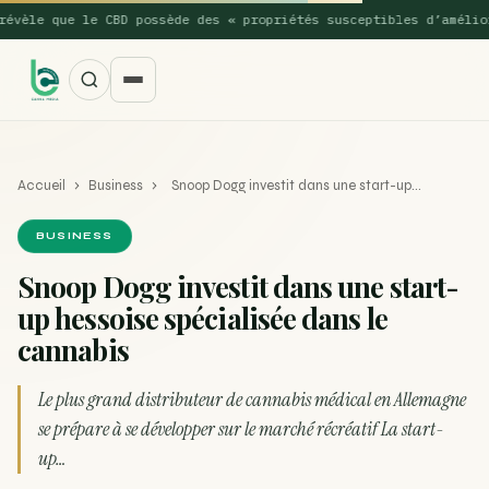
èle que le CBD possède des « propriétés susceptibles d’améliorer
Accueil
›
Business
›
Snoop Dogg investit dans une start-up…
BUSINESS
Snoop Dogg investit dans une start-
up hessoise spécialisée dans le
SUGGESTIONS POPULAIRES
cannabis
Une nouvelle étude montre que la vaporisation du
ACTU
cannabis réduit de 99…
Le plus grand distributeur de cannabis médical en Allemagne
se prépare à se développer sur le marché récréatif La start-
La recette du Space Cake
RECETTE
up…
Recette : Préparation du beurre de Marrakech
RECETTE