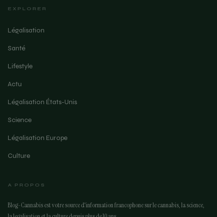
EXPLORER
Légalisation
Santé
Lifestyle
Actu
Légalisation États-Unis
Science
Légalisation Europe
Culture
A PROPOS
Blog-Cannabis est votre source d'information francophone sur le cannabis, la science,
la legalisation et la culture depuis plus de 10 ans.