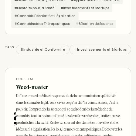
#Bienfaits et Dosages du CBD
#Applications et Innovations
#Bienfaits pour la Santé
#Investissements et Startups
#Cannabis Récréatif et Légalisation
#Cannabinoïdes Thérapeutiques
#Sélection de Souches
TAGS
#Industrie et Conformité
#Investissements et Startups
ECRIT PAR
Weed-master
Diffuseur weed média et responsable de la communication spécialisée
dans le cannabis légal. Vous savez ce qu'on dit ? la connaissance, c'est le
pouvoir. Comprendre la science qui se cache derrière la médecine du
cannabis, tout en restant informé des dernières recherches, traitements et
produits liés à la santé. Restez au courant des dernières nouvelles et des
idées sur la légalisation, les lois, les mouvements politiques. Découvrez les
conseils, les astuces et les guides pratiques des cultivateurs les plus