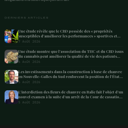
DERNIERS ARTICLES
Une étude révèle que le CBD possède des « propriétés
susceptibles d’améliorer les performances » sportives et
pourrait aider les athlètes à récupérer après l’effort
7 Août 2026
Une étude montre que l’association du THC et du CBD issus
du cannabis peut améliorer la qualité de vie des patients
atteints de démence – Marijuana Moment
6 Août 2026
Les investissements dans la construction à base de chanvre
en Nouvelle-Galles du Sud renforcent la position de l’État
en tant que leader australien
5 Août 2026
L’interdiction des fleurs de chanvre en Italie fait l’objet d’un
nouvel examen à la suite d’un arrêt de la Cour de cassation
concernant les saisies
5 Août 2026
ARTICLE SUIVANT
Le sous-comité espagnol du cannabis médical
tient sa première réunion
6 min