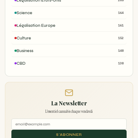
Légalisation États-Unis
205
Science
164
Légalisation Europe
161
Culture
152
Business
148
CBD
138
La Newsletter
L'essentiel cannabis chaque vendredi
S'ABONNER