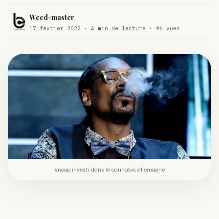
Comment éviter un joint de partir en cuillère
WEED
Weed-master
17 février 2022 · 4 min de lecture · 96 vues
Étude : L’extrait de cannabis, un traitement efficace
ACTU
contre les maux de dos…
Un fabricant polonais de textiles à base de chanvre
ACTU
suscite une forte…
snoop investi dans le cannabis allemagne