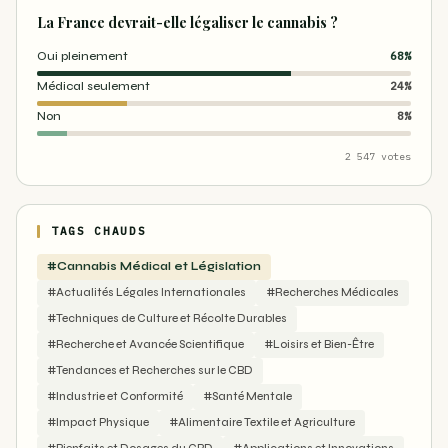
La France devrait-elle légaliser le cannabis ?
Oui pleinement
68%
Médical seulement
24%
Non
8%
2 547 votes
TAGS CHAUDS
#Cannabis Médical et Législation
#Actualités Légales Internationales
#Recherches Médicales
#Techniques de Culture et Récolte Durables
#Recherche et Avancée Scientifique
#Loisirs et Bien-Être
#Tendances et Recherches sur le CBD
#Industrie et Conformité
#Santé Mentale
#Impact Physique
#Alimentaire Textile et Agriculture