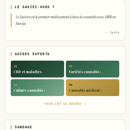
LE SAVIEZ-VOUS ?
Le Sativex est le premier médicament à base de cannabis avec AMM en
Europe.
— Santé
GUIDES EXPERTS
01
02
CBD et maladies
Variétés cannabis :
03
04
Culture cannabis :
Cannabis médical :
VOIR LES 15 GUIDES →
SONDAGE