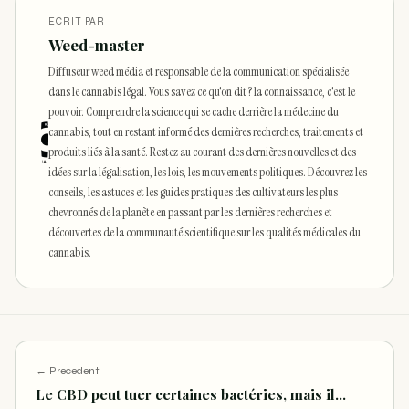
ECRIT PAR
Weed-master
Diffuseur weed média et responsable de la communication spécialisée
dans le cannabis légal. Vous savez ce qu'on dit ? la connaissance, c'est le
pouvoir. Comprendre la science qui se cache derrière la médecine du
cannabis, tout en restant informé des dernières recherches, traitements et
produits liés à la santé. Restez au courant des dernières nouvelles et des
idées sur la légalisation, les lois, les mouvements politiques. Découvrez les
conseils, les astuces et les guides pratiques des cultivateurs les plus
chevronnés de la planète en passant par les dernières recherches et
découvertes de la communauté scientifique sur les qualités médicales du
cannabis.
← Precedent
Le CBD peut tuer certaines bactéries, mais il…