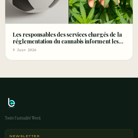
Les responsables des services chargés de la
réglementation du cannabis informent les
supporters de la Coupe du monde sur la
9 Juin 2026
manière de faire la fête
Toute l'actualité Weed
NEWSLETTER