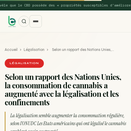
e que le CBD possède des « propriétés susceptibles d’améliorer l
Accueil
›
Légalisation
›
Selon un rapport des Nations Unies,…
LÉGALISATION
Selon un rapport des Nations Unies,
la consommation de cannabis a
SUGGESTIONS POPULAIRES
augmenté avec la légalisation et les
Une nouvelle étude montre que la vaporisation du
confinements
ACTU
cannabis réduit de 99…
La légalisation semble augmenter la consommation régulière,
La recette du Space Cake
RECETTE
selon l’ONUDC Les Etats américains qui ont légalisé le cannabis
Recette : Préparation du beurre de Marrakech
RECETTE