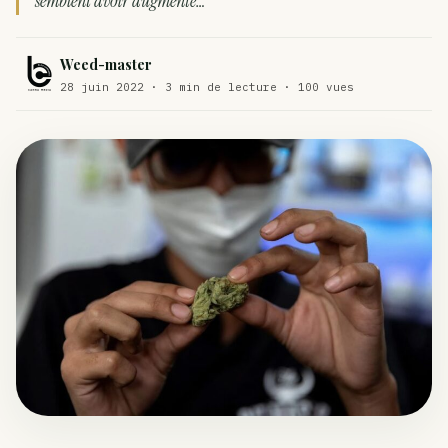
semblent avoir augmenté…
Comment éviter un joint de partir en cuillère
WEED
Weed-master
Étude : L’extrait de cannabis, un traitement efficace
ACTU
28 juin 2022 · 3 min de lecture · 100 vues
contre les maux de dos…
Un fabricant polonais de textiles à base de chanvre
ACTU
suscite une forte…