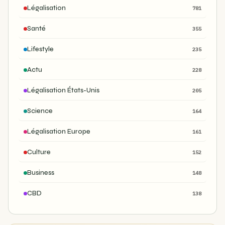
Légalisation
781
Santé
355
Lifestyle
235
Actu
228
Légalisation États-Unis
205
Science
164
Légalisation Europe
161
Culture
152
Business
148
CBD
138