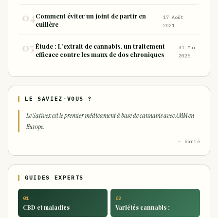
Comment éviter un joint de partir en
17 Août
cuillère
2021
Étude : L’extrait de cannabis, un traitement
31 Mar
efficace contre les maux de dos chroniques
2026
LE SAVIEZ-VOUS ?
Le Sativex est le premier médicament à base de cannabis avec AMM en
Europe.
— Santé
GUIDES EXPERTS
01
02
CBD et maladies
Variétés cannabis :