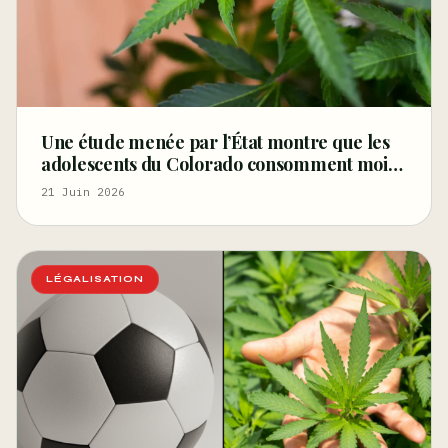
Une étude menée par l’État montre que les
adolescents du Colorado consomment moins
de cannabis aujourd’hui qu’avant la
21 Juin 2026
légalisation, réfutant ainsi l’argument
principal des
LÉGALISATION