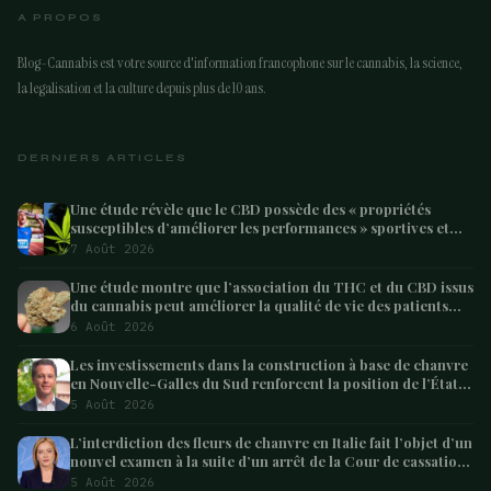
A PROPOS
Blog-Cannabis est votre source d'information francophone sur le cannabis, la science,
la legalisation et la culture depuis plus de 10 ans.
DERNIERS ARTICLES
Une étude révèle que le CBD possède des « propriétés
susceptibles d’améliorer les performances » sportives et
pourrait aider les athlètes à récupérer après l’effort
7 Août 2026
Une étude montre que l’association du THC et du CBD issus
du cannabis peut améliorer la qualité de vie des patients
atteints de démence – Marijuana Moment
6 Août 2026
Les investissements dans la construction à base de chanvre
en Nouvelle-Galles du Sud renforcent la position de l’État
en tant que leader australien
5 Août 2026
L’interdiction des fleurs de chanvre en Italie fait l’objet d’un
nouvel examen à la suite d’un arrêt de la Cour de cassation
concernant les saisies
5 Août 2026