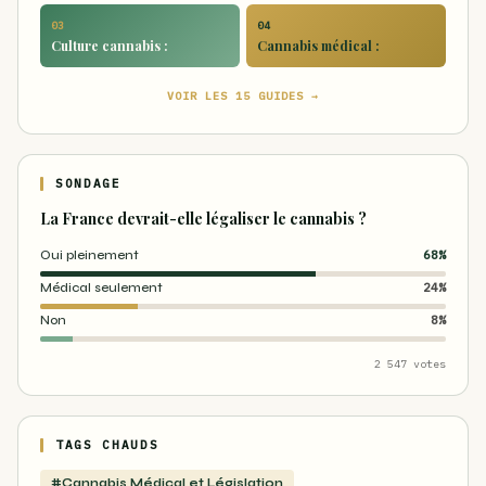
03
04
Culture cannabis :
Cannabis médical :
VOIR LES 15 GUIDES →
SONDAGE
La France devrait-elle légaliser le cannabis ?
Oui pleinement
68%
Médical seulement
24%
Non
8%
2 547 votes
TAGS CHAUDS
#Cannabis Médical et Législation