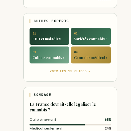
GUIDES EXPERTS
01
02
CBD et maladies
Variétés cannabis :
03
04
Culture cannabis :
Cannabis médical :
VOIR LES 15 GUIDES →
SONDAGE
La France devrait-elle légaliser le
cannabis ?
Oui pleinement
68%
Médical seulement
24%