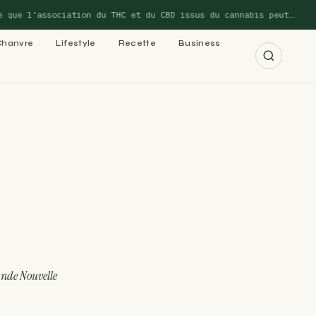
l’association du THC et du CBD issus du cannabis peut…
Chanvre
Lifestyle
Recette
Business
r les 15 guides →
cannabis : le
 cannabis : le
ande Nouvelle