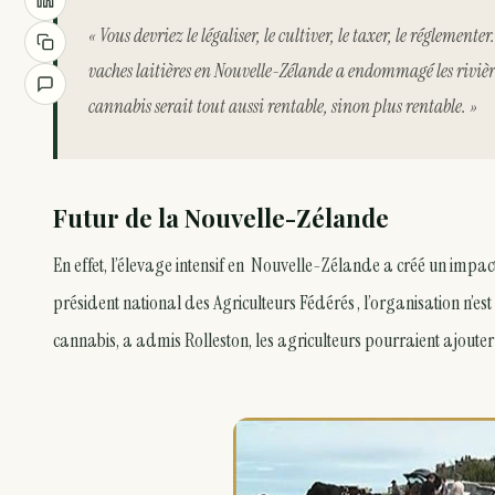
« Vous devriez le légaliser, le cultiver, le taxer, le réglemen
vaches laitières en Nouvelle-Zélande a endommagé les rivière
cannabis serait tout aussi rentable, sinon plus rentable. »
Futur de la Nouvelle-Zélande
En effet, l’élevage intensif en Nouvelle-Zélande a créé un impact
président national des Agriculteurs Fédérés , l’organisation n’e
cannabis, a admis Rolleston, les agriculteurs pourraient ajouter 