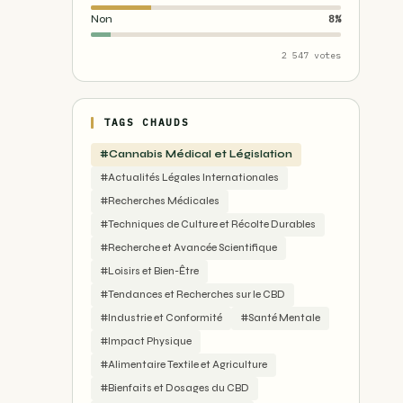
Non
8%
2 547 votes
TAGS CHAUDS
#Cannabis Médical et Législation
#Actualités Légales Internationales
#Recherches Médicales
#Techniques de Culture et Récolte Durables
#Recherche et Avancée Scientifique
#Loisirs et Bien-Être
#Tendances et Recherches sur le CBD
#Industrie et Conformité
#Santé Mentale
#Impact Physique
#Alimentaire Textile et Agriculture
#Bienfaits et Dosages du CBD