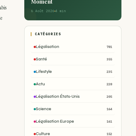
Moment
abis
6 Août 2026
4 min
le
CATÉGORIES
Légalisation
781
Santé
355
Lifestyle
235
Actu
228
Légalisation États-Unis
205
Science
164
Légalisation Europe
161
Culture
152