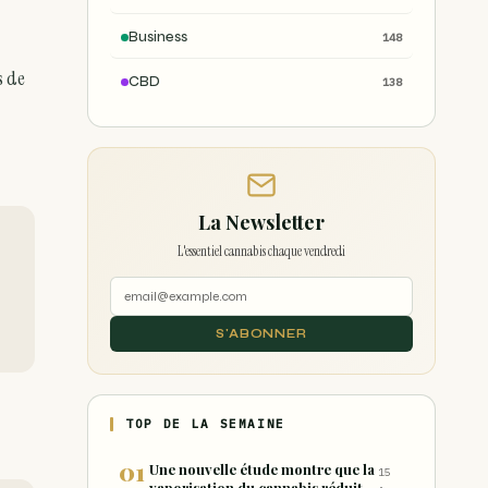
Business
148
s de
CBD
138
La Newsletter
L'essentiel cannabis chaque vendredi
S'ABONNER
TOP DE LA SEMAINE
Une nouvelle étude montre que la
15
vaporisation du cannabis réduit