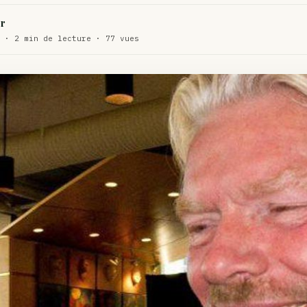
WEED
r
ux de dos…
 · 2 min de lecture · 77 vues
ACTU
te…
ACTU