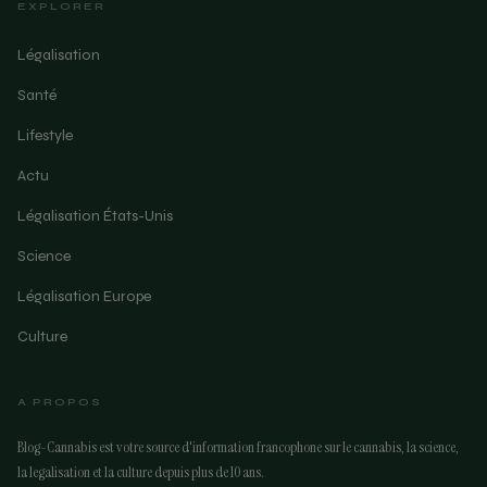
EXPLORER
Légalisation
Santé
Lifestyle
Actu
Légalisation États-Unis
Science
Légalisation Europe
Culture
A PROPOS
Blog-Cannabis est votre source d'information francophone sur le cannabis, la science,
la legalisation et la culture depuis plus de 10 ans.