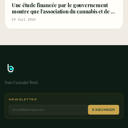
Une étude financée par le gouvernement
montre que l’association du cannabis et de la
musique renforce les bienfaits
19 Juil 2026
thérapeutiques, réduit la consommation de
médicaments sur
Toute l'actualité Weed
NEWSLETTER
S'ABONNER