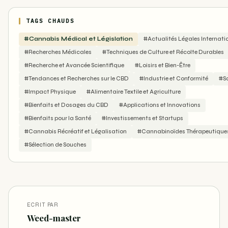
TAGS CHAUDS
#Cannabis Médical et Législation
#Actualités Légales Internati
#Recherches Médicales
#Techniques de Culture et Récolte Durables
#Recherche et Avancée Scientifique
#Loisirs et Bien-Être
#Tendances et Recherches sur le CBD
#Industrie et Conformité
#S
#Impact Physique
#Alimentaire Textile et Agriculture
#Bienfaits et Dosages du CBD
#Applications et Innovations
#Bienfaits pour la Santé
#Investissements et Startups
#Cannabis Récréatif et Légalisation
#Cannabinoïdes Thérapeutique
#Sélection de Souches
ECRIT PAR
Weed-master