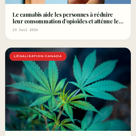
Le cannabis aide les personnes à réduire
leur consommation d’opioïdes et atténue les
symptômes de sevrage, selon une étude
23 Juil 2026
financée par le gouvernement fédéral –
Marijuana Moment
LÉGALISATION CANADA