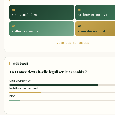
01
02
CBD et maladies
Variétés cannabis :
03
04
Culture cannabis :
Cannabis médical :
VOIR LES 15 GUIDES →
SONDAGE
La France devrait-elle légaliser le cannabis ?
Oui pleinement
Médical seulement
Non