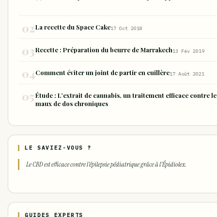
sous forme de joint
La recette du Space Cake
17 Oct 2018
Recette : Préparation du beurre de Marrakech
13 Fév 2019
Comment éviter un joint de partir en cuillère
17 Août 2021
Étude : L’extrait de cannabis, un traitement efficace contre le
maux de dos chroniques
LE SAVIEZ-VOUS ?
Le CBD est efficace contre l'épilepsie pédiatrique grâce à l'Épidiolex.
GUIDES EXPERTS