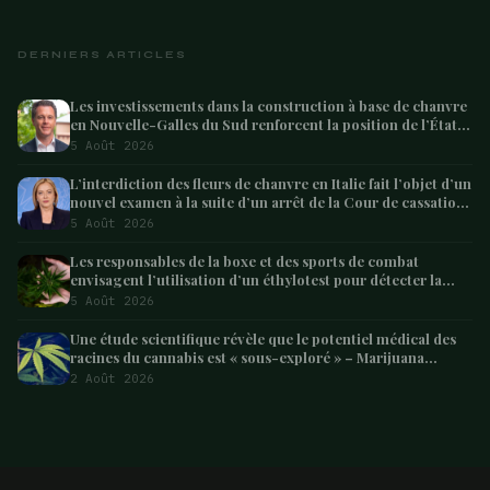
DERNIERS ARTICLES
Les investissements dans la construction à base de chanvre
en Nouvelle-Galles du Sud renforcent la position de l’État
en tant que leader australien
5 Août 2026
L’interdiction des fleurs de chanvre en Italie fait l’objet d’un
nouvel examen à la suite d’un arrêt de la Cour de cassation
concernant les saisies
5 Août 2026
Les responsables de la boxe et des sports de combat
envisagent l’utilisation d’un éthylotest pour détecter la
consommation de cannabis chez les combattants –
5 Août 2026
Marijuana Moment
Une étude scientifique révèle que le potentiel médical des
racines du cannabis est « sous-exploré » – Marijuana
Moment
2 Août 2026
ARTICLE SUIVANT
Ces modèles qui livrent de la weed à New York
5 min