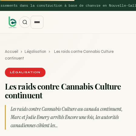
ents dans la construction à base de chanvre en Nouvelle-Galles d
Accueil
›
Légalisation
›
Les raids contre Cannabis Culture
continuent
LÉGALISATION
Les raids contre Cannabis Culture
SUGGESTIONS POPULAIRES
continuent
Une nouvelle étude montre que la vaporisation du
ACTU
cannabis réduit de 99…
Les raids contre Cannabis Culture au canada continuent,
Marc et Jodie Emery arrêtés Encore une fois, les autorités
La recette du Space Cake
RECETTE
canadiennes ciblent les…
Recette : Préparation du beurre de Marrakech
RECETTE