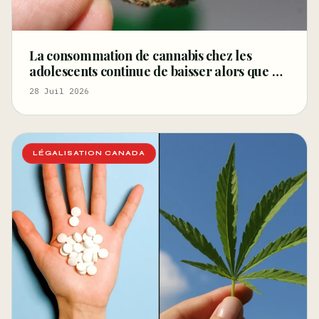
La consommation de cannabis chez les
adolescents continue de baisser alors que de
plus en plus d’États la légalisent pour les
28 Juil 2026
adultes, selon une étude fédérale –
Marijuana Moment
LÉGALISATION CANADA