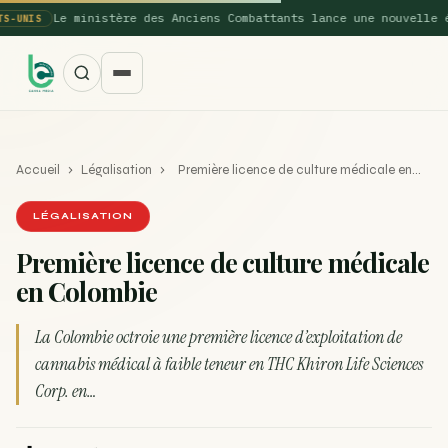
Le ministère des Anciens Combattants lance une nouvelle étude
IS
Accueil
›
Légalisation
›
Première licence de culture médicale en…
LÉGALISATION
Première licence de culture médicale
en Colombie
SUGGESTIONS POPULAIRES
Une nouvelle étude montre que la vaporisation du
La Colombie octroie une première licence d’exploitation de
ACTU
cannabis réduit de 99…
cannabis médical à faible teneur en THC Khiron Life Sciences
Corp. en…
La recette du Space Cake
RECETTE
Recette : Préparation du beurre de Marrakech
RECETTE