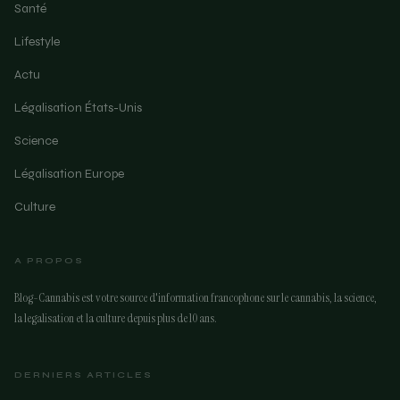
Santé
Lifestyle
Actu
Légalisation États-Unis
Science
Légalisation Europe
Culture
A PROPOS
Blog-Cannabis est votre source d'information francophone sur le cannabis, la science,
la legalisation et la culture depuis plus de 10 ans.
DERNIERS ARTICLES