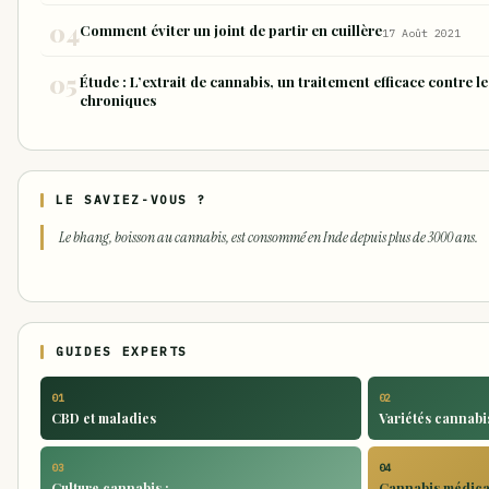
Comment éviter un joint de partir en cuillère
17 Août 2021
Étude : L’extrait de cannabis, un traitement efficace contre 
chroniques
LE SAVIEZ-VOUS ?
Le bhang, boisson au cannabis, est consommé en Inde depuis plus de 3000 ans.
GUIDES EXPERTS
01
02
CBD et maladies
Variétés cannabis
03
04
Culture cannabis :
Cannabis médical