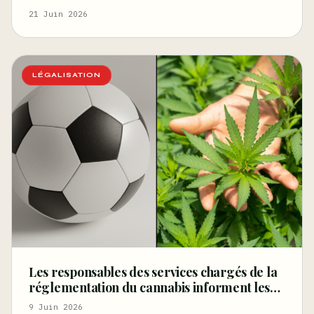
de cannabis aujourd’hui qu’avant la
21 Juin 2026
légalisation, réfutant ainsi l’argument
principal des
LÉGALISATION
Les responsables des services chargés de la
réglementation du cannabis informent les
supporters de la Coupe du monde sur la
9 Juin 2026