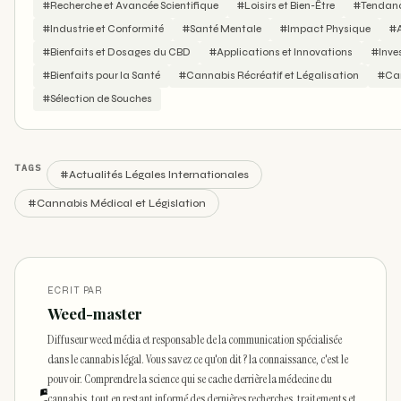
#Recherche et Avancée Scientifique
#Loisirs et Bien-Être
#Tendance
#Industrie et Conformité
#Santé Mentale
#Impact Physique
#A
#Bienfaits et Dosages du CBD
#Applications et Innovations
#Inve
#Bienfaits pour la Santé
#Cannabis Récréatif et Légalisation
#Can
#Sélection de Souches
TAGS
#Actualités Légales Internationales
#Cannabis Médical et Législation
ECRIT PAR
Weed-master
Diffuseur weed média et responsable de la communication spécialisée
dans le cannabis légal. Vous savez ce qu'on dit ? la connaissance, c'est le
pouvoir. Comprendre la science qui se cache derrière la médecine du
cannabis, tout en restant informé des dernières recherches, traitements et