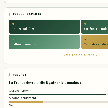
GUIDES EXPERTS
01
02
CBD et maladies
Variétés cannabis
03
04
Culture cannabis :
Cannabis médical
VOIR LES 15 GUIDES →
SONDAGE
La France devrait-elle légaliser le cannabis ?
Oui pleinement
Médical seulement
Non