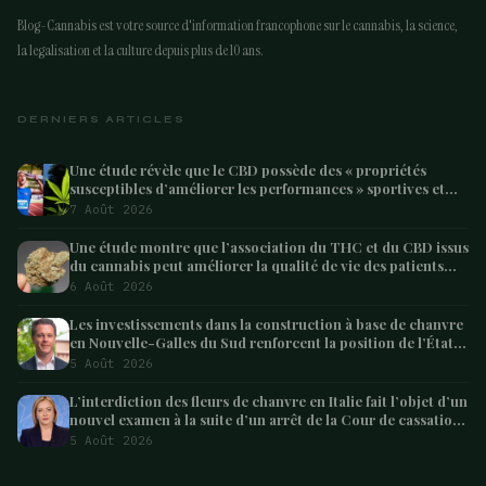
Blog-Cannabis est votre source d'information francophone sur le cannabis, la science,
la legalisation et la culture depuis plus de 10 ans.
DERNIERS ARTICLES
Une étude révèle que le CBD possède des « propriétés
susceptibles d’améliorer les performances » sportives et
pourrait aider les athlètes à récupérer après l’effort
7 Août 2026
Une étude montre que l’association du THC et du CBD issus
du cannabis peut améliorer la qualité de vie des patients
atteints de démence – Marijuana Moment
6 Août 2026
Les investissements dans la construction à base de chanvre
en Nouvelle-Galles du Sud renforcent la position de l’État
en tant que leader australien
5 Août 2026
L’interdiction des fleurs de chanvre en Italie fait l’objet d’un
nouvel examen à la suite d’un arrêt de la Cour de cassation
concernant les saisies
5 Août 2026
ARTICLE SUIVANT