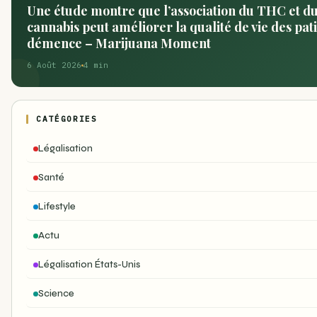
Une étude montre que l’association du THC et d
cannabis peut améliorer la qualité de vie des pati
démence – Marijuana Moment
6 Août 2026
4 min
CATÉGORIES
Légalisation
Santé
Lifestyle
Actu
Légalisation États-Unis
Science