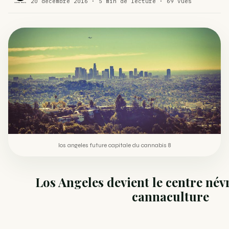
20 décembre 2016 · 5 min de lecture · 69 vues
Comment éviter un joint de partir en cuillère
WEED
Étude : L’extrait de cannabis, un traitement efficace
ACTU
contre les maux de dos…
Un fabricant polonais de textiles à base de chanvre
ACTU
suscite une forte…
los angeles future capitale du cannabis 8
Los Angeles devient le centre név
cannaculture