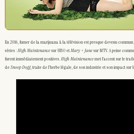
En 2016, fumer de la marijuana à la télévision est presque devenu commun. 
séries :
High Maintenance
sur HBO et
Mary + Jane
sur MTV. A peine commen
furent immédiatement positives.
High Maintenance
met l’accent sur le traf
de
Snoop Dogg
, traite de l’herbe légale, de son industrie et son impact sur l