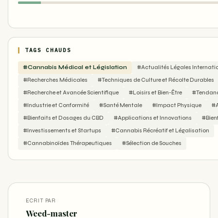
TAGS CHAUDS
#Cannabis Médical et Législation
#Actualités Légales Internati
#Recherches Médicales
#Techniques de Culture et Récolte Durables
#Recherche et Avancée Scientifique
#Loisirs et Bien-Être
#Tendance
#Industrie et Conformité
#Santé Mentale
#Impact Physique
#A
#Bienfaits et Dosages du CBD
#Applications et Innovations
#Bienf
#Investissements et Startups
#Cannabis Récréatif et Légalisation
#Cannabinoïdes Thérapeutiques
#Sélection de Souches
ECRIT PAR
Weed-master