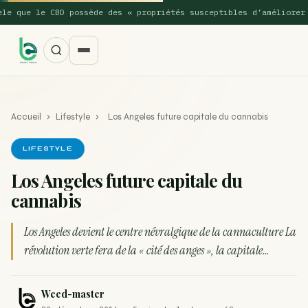
ue le CBD possède des « propriétés susceptibles d’améliorer les 
Accueil
›
Lifestyle
›
Los Angeles future capitale du cannabis
LIFESTYLE
Los Angeles future capitale du
cannabis
SUGGESTIONS POPULAIRES
Une nouvelle étude montre que la vaporisation du
Los Angeles devient le centre névralgique de la cannaculture La
ACTU
cannabis réduit de 99…
révolution verte fera de la « cité des anges », la capitale…
La recette du Space Cake
RECETTE
Weed-master
Recette : Préparation du beurre de Marrakech
RECETTE