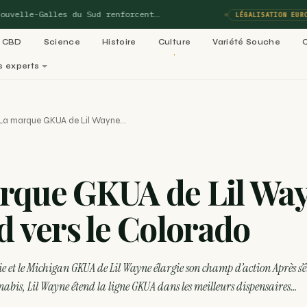
le-Galles du Sud renforcent…
L
LÉGALISATION EUROPE
CBD
Science
Histoire
Culture
Variété Souche
s experts
perts
La marque GKUA de Lil Wayne…
matiques de Blog-Cannabis
Voi
rque GKUA de Lil Wa
02
03
ladies :
Variétés cannabis : le
Culture 
d vers le Colorado
05
e 99…
ACTU
06
Légalisation cannabis
médical : le
Recettes
RECETTE
dans le
ie et le Michigan GKUA de Lil Wayne élargie son champ d’action Après s’
nabis, Lil Wayne étend la ligne GKUA dans les meilleurs dispensaires…
RECETTE