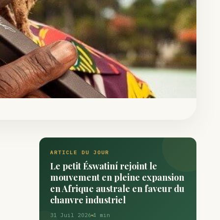
ARTICLE DU JOUR
Le petit Éswatiní rejoint le
mouvement en pleine expansion
en Afrique australe en faveur du
chanvre industriel
31 Juil 2026
4 min