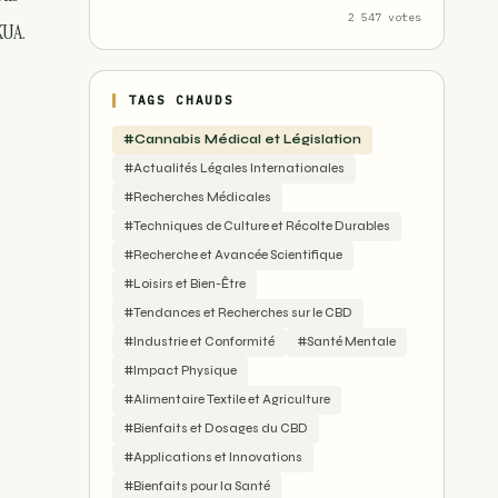
2 547 votes
KUA.
TAGS CHAUDS
#Cannabis Médical et Législation
#Actualités Légales Internationales
#Recherches Médicales
#Techniques de Culture et Récolte Durables
#Recherche et Avancée Scientifique
#Loisirs et Bien-Être
#Tendances et Recherches sur le CBD
#Industrie et Conformité
#Santé Mentale
#Impact Physique
#Alimentaire Textile et Agriculture
#Bienfaits et Dosages du CBD
#Applications et Innovations
#Bienfaits pour la Santé