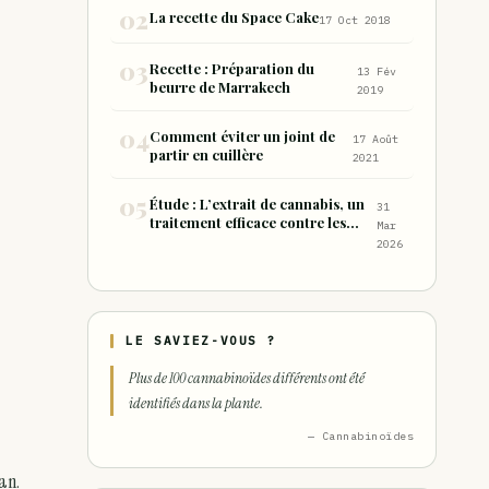
consommation sous forme de
La recette du Space Cake
17 Oct 2018
joint
Recette : Préparation du
13 Fév
beurre de Marrakech
2019
Comment éviter un joint de
17 Août
partir en cuillère
2021
Étude : L’extrait de cannabis, un
31
traitement efficace contre les
Mar
maux de dos chroniques
2026
LE SAVIEZ-VOUS ?
Plus de 100 cannabinoïdes différents ont été
identifiés dans la plante.
— Cannabinoïdes
an.