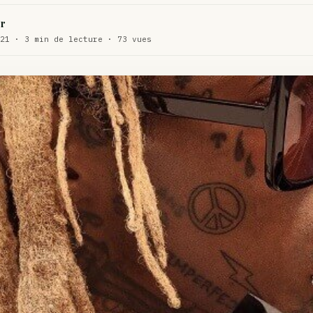
WEED
r
ux de dos…
21 · 3 min de lecture · 73 vues
ACTU
te…
ACTU