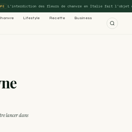
’interdiction des fleurs de chanvre en Italie fait l’objet d’un 
Chanvre
Lifestyle
Recette
Business
r les 15 guides →
yne
cannabis : le
 cannabis : le
être lancer dans