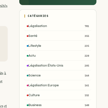
iétés
CATÉGORIES
Légalisation
781
Santé
355
Lifestyle
235
Actu
228
Légalisation États-Unis
205
ts à
Science
164
et
Légalisation Europe
161
Culture
152
Business
es et
148