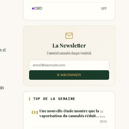
CBD
137
La Newsletter
s et
L'essentiel cannabis chaque vendredi
S'ABONNER
nts
TOP DE LA SEMAINE
Une nouvelle étude montre que la
15
vaporisation du cannabis réduit
Avr
de 99 % les sous-produits nocifs
2026
inhalés par rapport à la