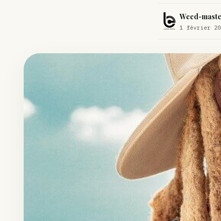
Comment éviter un joint de partir en cuillère
Weed-maste
Étude : L’extrait de cannabis, un traitement efficace contre les ma
1 février 20
Un fabricant polonais de textiles à base de chanvre suscite une for