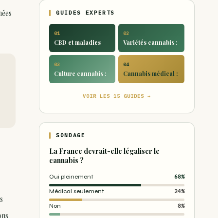
hées
GUIDES EXPERTS
01
02
CBD et maladies
Variétés cannabis :
03
04
Culture cannabis :
Cannabis médical :
VOIR LES 15 GUIDES →
SONDAGE
La France devrait-elle légaliser le
cannabis ?
Oui pleinement
68%
Médical seulement
24%
s
Non
8%
ons