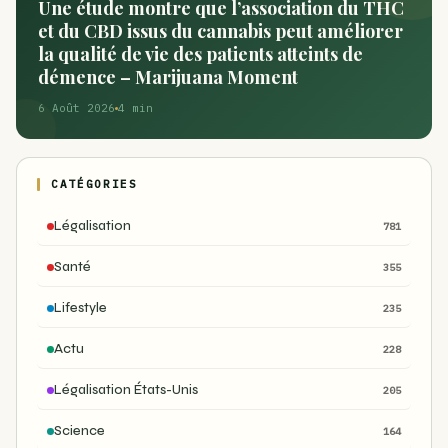
Une étude montre que l’association du THC
et du CBD issus du cannabis peut améliorer
la qualité de vie des patients atteints de
démence – Marijuana Moment
6 Août 2026
4 min
CATÉGORIES
Légalisation
781
Santé
355
Lifestyle
235
Actu
228
Légalisation États-Unis
205
Science
164