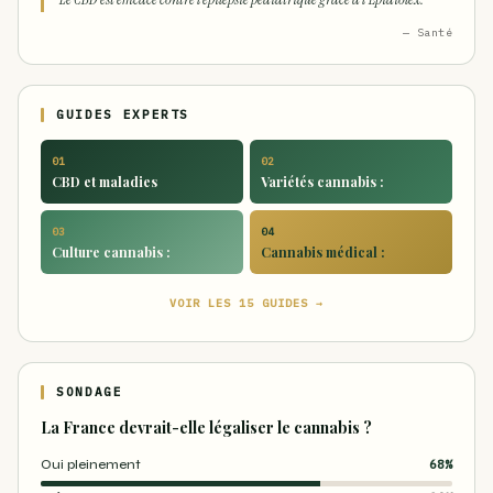
— Santé
GUIDES EXPERTS
01
02
CBD et maladies
Variétés cannabis :
03
04
Culture cannabis :
Cannabis médical :
VOIR LES 15 GUIDES →
SONDAGE
La France devrait-elle légaliser le cannabis ?
Oui pleinement
68%