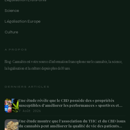
Science
Légalisation Europe
Culture
A PROPOS
Blog-Cannabis est votre source d'information francophone sur le cannabis, la science,
la legalisation et la culture depuis plus de 10 ans.
DERNIERS ARTICLES
Une étude révèle que le CBD possède des « propriétés
susceptibles d’améliorer les performances » sportives et
pourrait aider les athlètes à récupérer après l’effort
7 Août 2026
Une étude montre que l’association du THC et du CBD issus
du cannabis peut améliorer la qualité de vie des patients