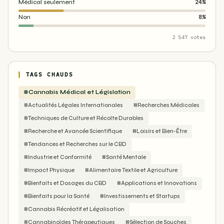
Médical seulement
24%
Non
8%
2 547 votes
TAGS CHAUDS
#Cannabis Médical et Législation
#Actualités Légales Internationales
#Recherches Médicales
#Techniques de Culture et Récolte Durables
#Recherche et Avancée Scientifique
#Loisirs et Bien-Être
#Tendances et Recherches sur le CBD
#Industrie et Conformité
#Santé Mentale
#Impact Physique
#Alimentaire Textile et Agriculture
#Bienfaits et Dosages du CBD
#Applications et Innovations
#Bienfaits pour la Santé
#Investissements et Startups
#Cannabis Récréatif et Légalisation
#Cannabinoïdes Thérapeutiques
#Sélection de Souches