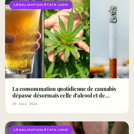
LÉGALISATION ÉTATS-UNIS
La consommation quotidienne de cannabis
dépasse désormais celle d’alcool et de
cigarettes, selon un rapport fédéral –
29 Juil 2026
Marijuana Moment
LÉGALISATION ÉTATS-UNIS