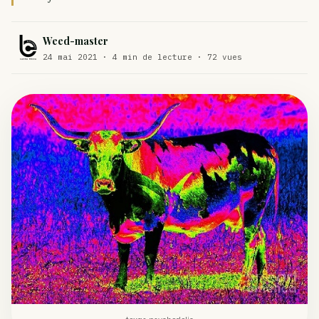
Comment éviter un joint de partir en cuillère
WEED
Weed-master
Étude : L’extrait de cannabis, un traitement efficace
24 mai 2021 · 4 min de lecture · 72 vues
ACTU
contre les maux de dos…
Un fabricant polonais de textiles à base de chanvre
ACTU
suscite une forte…