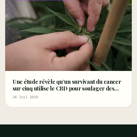
Une étude révèle qu’un survivant du cancer
sur cinq utilise le CBD pour soulager des
symptômes tels que la douleur, les troubles
24 Juil 2026
du sommeil et la détresse – Marijuana
Moment