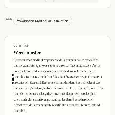
TAGS
#Cannabis Médical et Législation
ECRIT PAR
Weed-master
Diffuseur weed média et responsable de la communication spécialisée
dans le cannabis légal. Vous savez ce qu'on dit ? la connaissance, c'est le
pouvoir. Comprendre la science qui se cache derrière la médecine du
cannabis, tout en restant informé des dernières recherches, traitements et
produits liés à la santé. Restez au courant des dernières nouvelles et des
idées sur la légalisation, les lois, les mouvements politiques. Découvrez les
conseils, les astuces et les guides pratiques des cultivateurs les plus
chevronnés de la planète en passant par les dernières recherches et
découvertes de la communauté scientifique sur les qualités médicales du
cannabis.