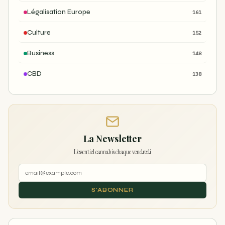
Légalisation Europe
161
Culture
152
Business
148
CBD
138
La Newsletter
L'essentiel cannabis chaque vendredi
S'ABONNER