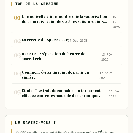
TOP DE LA SEMAINE
Une nouvelle étude montre que la vaporisation
15
du cannabis réduit de 99 % les sous-produits
Avr
nocifs inhalés par rapport à la consommation
2026
sous forme de joint
La recette du Space Cake
17 Oct 2018
Recette : Préparation du beurre de
13 Fév
Marrakech
2019
Comment éviter un joint de partir en
17 Août
cuillère
2021
Étude : L’extrait de cannabis, un traitement
31 Mar
efficace contre les maux de dos chroniques
2026
LE SAVIEZ-VOUS ?
Le CBD est efficace contre l'épilepsie pédiatrique grâce à l'Épidiolex.