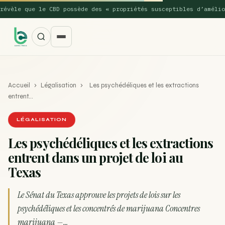
èle que le CBD possède des « propriétés susceptibles d’améliorer
Accueil
›
Légalisation
›
Les psychédéliques et les extractions
entrent…
LÉGALISATION
Les psychédéliques et les extractions
SUGGESTIONS POPULAIRES
entrent dans un projet de loi au
Une nouvelle étude montre que la vaporisation du
Texas
ACTU
cannabis réduit de 99…
Le Sénat du Texas approuve les projets de lois sur les
La recette du Space Cake
RECETTE
psychédéliques et les concentrés de marijuana Concentres
Recette : Préparation du beurre de Marrakech
RECETTE
marijuana —…