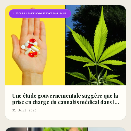
LÉGALISATION ÉTATS-UNIS
Une étude gouvernementale suggère que la
prise en charge du cannabis médical dans le
cadre de l’indemnisation des accidents du
31 Juil 2026
travail pourrait améliorer la santé et réduire
la