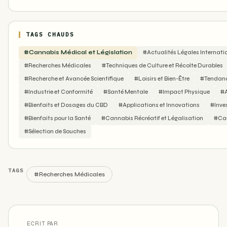
TAGS CHAUDS
#Cannabis Médical et Législation
#Actualités Légales Internati
#Recherches Médicales
#Techniques de Culture et Récolte Durables
#Recherche et Avancée Scientifique
#Loisirs et Bien-Être
#Tendance
#Industrie et Conformité
#Santé Mentale
#Impact Physique
#A
#Bienfaits et Dosages du CBD
#Applications et Innovations
#Inve
#Bienfaits pour la Santé
#Cannabis Récréatif et Légalisation
#Can
#Sélection de Souches
TAGS
#Recherches Médicales
ECRIT PAR