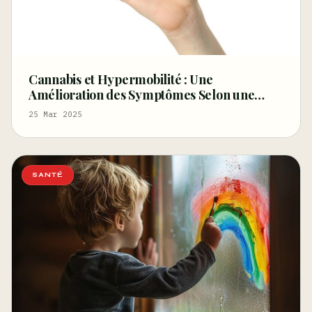
Cannabis et Hypermobilité : Une
Amélioration des Symptômes Selon une
Étude Britannique
25 Mar 2025
SANTÉ