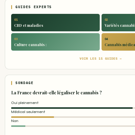
GUIDES EXPERTS
01
02
CBD et maladies
Variétés cannabis
03
04
Culture cannabis :
Cannabis médical
VOIR LES 15 GUIDES →
SONDAGE
La France devrait-elle légaliser le cannabis ?
Oui pleinement
Médical seulement
Non