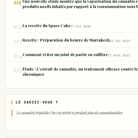
Une nouvelle étude montre que la vaporisation du cannabis r
produits nocifs inhalés par rapport à la consommation sous f
La recette du Space Cake
17 Oct 2018
Recette : Préparation du beurre de Marrakech
13 Fév 2019
Comment éviter un joint de partir en cuillère
17 Août 2021
Étude : L’extrait de cannabis, un traitement efficace contre 
chroniques
LE SAVIEZ-VOUS ?
Le cannabis triploïde (3n) est stérile et produit plus de cannabinoïdes.