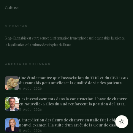
Culture
A PROPOS
Blog-Cannabis est votre source d'information francophone sur le cannabis, la science,
la legalisation et la culture depuis plus de 10 ans.
DERNIERS ARTICLES
Une étude montre que l’association du THC et du CBD issus
du cannabis peut améliorer la qualité de vie des patients
atteints de démence – Marijuana Moment
6 Août 2026
ARTICLE SUIVANT
La Malawi Gold, l’Africaine d’exception
Les investissements dans la construction à base de chanvre
en Nouvelle-Galles du Sud renforcent la position de l’État
1 min
en tant que leader australien
5 Août 2026
L’interdiction des fleurs de chanvre en Italie fait l’objet d’un
nouvel examen à la suite d’un arrêt de la Cour de cassation
concernant les saisies
5 Août 2026