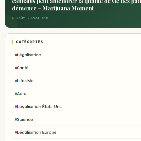
cannabis peut améliorer la qualité de vie des pati
démence – Marijuana Moment
6 Août 2026
4 min
CATÉGORIES
Légalisation
Santé
Lifestyle
Actu
Légalisation États-Unis
Science
Légalisation Europe