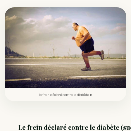
Comment éviter un joint de partir en cuillère
WEED
Étude : L’extrait de cannabis, un traitement efficace
ACTU
contre les maux de dos…
Un fabricant polonais de textiles à base de chanvre
ACTU
suscite une forte…
le frein déclaré contre le diabète 11
Le frein déclaré contre le diabète (su