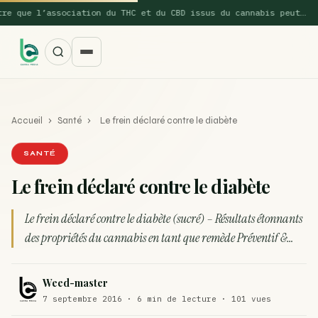
l’association du THC et du CBD issus du cannabis peut…
Accueil
›
Santé
›
Le frein déclaré contre le diabète
SANTÉ
Le frein déclaré contre le diabète
SUGGESTIONS POPULAIRES
Le frein déclaré contre le diabète (sucré) – Résultats étonnants
Une nouvelle étude montre que la vaporisation du
des propriétés du cannabis en tant que remède Préventif &…
ACTU
cannabis réduit de 99…
La recette du Space Cake
RECETTE
Weed-master
7 septembre 2016 · 6 min de lecture · 101 vues
Recette : Préparation du beurre de Marrakech
RECETTE