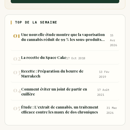
TOP DE LA SEMAINE
Une nouvelle étude montre que la vaporisation
15
du cannabis réduit de 99 % les sous-produits
Avr
nocifs inhalés par rapport à la consommation
2026
sous forme de joint
La recette du Space Cake
17 Oct 2018
Recette : Préparation du beurre de
13 Fév
Marrakech
2019
Comment éviter un joint de partir en
17 Août
cuillère
2021
Étude : L’extrait de cannabis, un traitement
31 Mar
efficace contre les maux de dos chroniques
2026