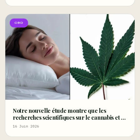
cannabinoïdes – Marijuana Moment
CBD
Notre nouvelle étude montre que les
recherches scientifiques sur le cannabis et le
sommeil ne se limitent pas au THC (Tribune
16 Juin 2026
libre)