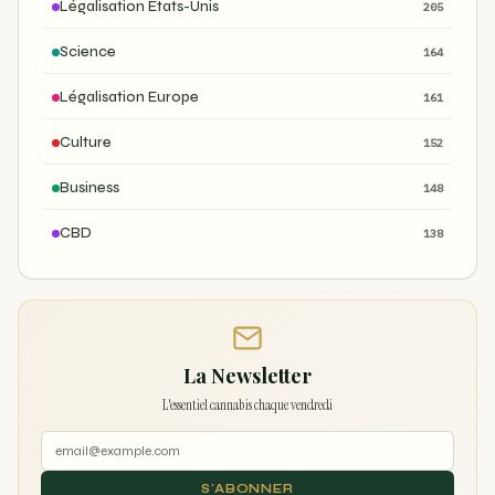
Légalisation États-Unis
205
Science
164
Légalisation Europe
161
Culture
152
Business
148
CBD
138
La Newsletter
L'essentiel cannabis chaque vendredi
S'ABONNER