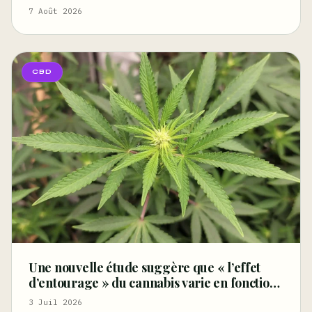
performances » sportives et pourrait aider
7 Août 2026
les athlètes à récupérer après l’effort
CBD
Une nouvelle étude suggère que « l’effet
d’entourage » du cannabis varie en fonction
des terpènes et des récepteurs
3 Juil 2026