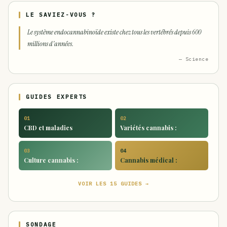
LE SAVIEZ-VOUS ?
Le système endocannabinoïde existe chez tous les vertébrés depuis 600
millions d'années.
— Science
GUIDES EXPERTS
01
02
CBD et maladies
Variétés cannabis :
03
04
Culture cannabis :
Cannabis médical :
VOIR LES 15 GUIDES →
SONDAGE