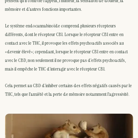
pensent qu’il contrôle l’appétit, l’humeur, la sensation de douleur, la
mémoire et d’autres fonctions importantes.
Le système endocannabinoïde comprend plusieurs récepteurs
différents, dont le récepteur CB1. Lorsque le récepteur CB1 entre en
contact avec le THC, il provoque les effets psychoactifs associés au
«devenir élevé»; cependant, lorsque le récepteur CB1 entre en contact
avec le CBD, non seulement il ne provoque pas d’effets psychoactifs,
mais il empêche le THC d’interagir avec le récepteur CB1.
Cela permet au CBD d’inhiber certains des effets négatifs causés par le
THC, tels que l’anxiété et la perte de mémoire notamment l’agressivité.