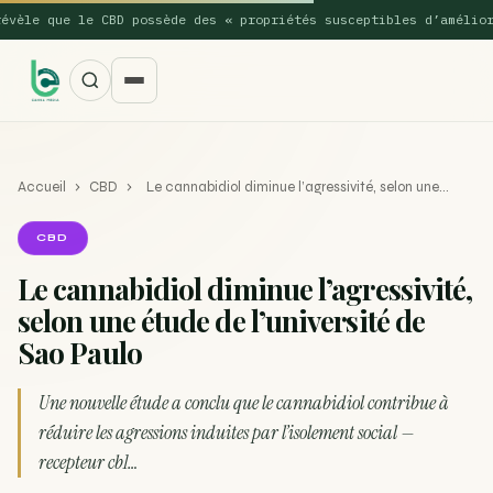
le que le CBD possède des « propriétés susceptibles d’améliorer 
Accueil
›
CBD
›
Le cannabidiol diminue l’agressivité, selon une…
CBD
Le cannabidiol diminue l’agressivité,
selon une étude de l’université de
SUGGESTIONS POPULAIRES
Sao Paulo
Une nouvelle étude montre que la vaporisation du
ACTU
cannabis réduit de 99…
Une nouvelle étude a conclu que le cannabidiol contribue à
réduire les agressions induites par l’isolement social —
La recette du Space Cake
RECETTE
recepteur cb1…
Recette : Préparation du beurre de Marrakech
RECETTE