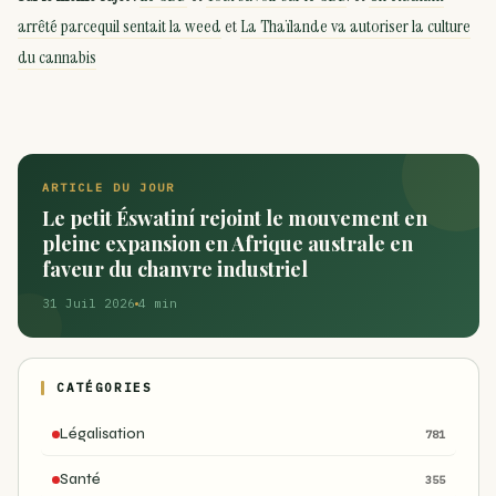
arrêté parcequil sentait la weed
et
La Thaïlande va autoriser la culture
du cannabis
ARTICLE DU JOUR
Le petit Éswatiní rejoint le mouvement en
pleine expansion en Afrique australe en
faveur du chanvre industriel
31 Juil 2026
4 min
CATÉGORIES
Légalisation
781
Santé
355