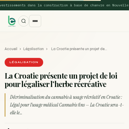
tissements dans la construction à base de chanvre en Nouvelle-Ga
Accueil
›
Légalisation
›
La Croatie présente un projet de…
LÉGALISATION
La Croatie présente un projet de loi
pour légaliser l’herbe récréative
SUGGESTIONS POPULAIRES
Une nouvelle étude montre que la vaporisation du
Décriminalisation du cannabis à usage récréatif en Croatie :
ACTU
cannabis réduit de 99…
Légal pour l’usage médical Cannabis fins — La Croatie sera-t-
elle le…
La recette du Space Cake
RECETTE
Recette : Préparation du beurre de Marrakech
RECETTE