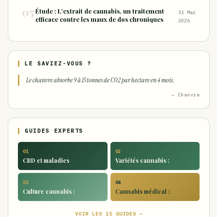
Étude : L’extrait de cannabis, un traitement
31 Mar
efficace contre les maux de dos chroniques
2026
LE SAVIEZ-VOUS ?
Le chanvre absorbe 9 à 15 tonnes de CO2 par hectare en 4 mois.
— Chanvre
GUIDES EXPERTS
01
02
CBD et maladies
Variétés cannabis :
03
04
Culture cannabis :
Cannabis médical :
VOIR LES 15 GUIDES →