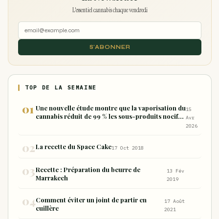
L'essentiel cannabis chaque vendredi
S'ABONNER
TOP DE LA SEMAINE
Une nouvelle étude montre que la vaporisation du
15
cannabis réduit de 99 % les sous-produits nocifs
Avr
inhalés par rapport à la consommation sous
2026
forme de joint
La recette du Space Cake
17 Oct 2018
Recette : Préparation du beurre de
13 Fév
Marrakech
2019
Comment éviter un joint de partir en
17 Août
cuillère
2021