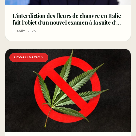
L’interdiction des fleurs de chanvre en Italie
fait l’objet d’un nouvel examen à la suite d’un
arrêt de la Cour de cassation concernant les
5 Août 2026
saisies
LÉGALISATION