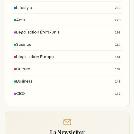
Lifestyle
235
Actu
228
Légalisation États-Unis
205
Science
164
Légalisation Europe
161
Culture
152
Business
148
CBD
137
La Newsletter