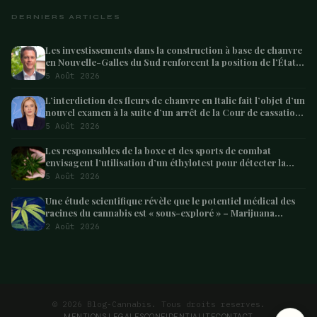
DERNIERS ARTICLES
Les investissements dans la construction à base de chanvre
en Nouvelle-Galles du Sud renforcent la position de l’État
en tant que leader australien
5 Août 2026
L’interdiction des fleurs de chanvre en Italie fait l’objet d’un
nouvel examen à la suite d’un arrêt de la Cour de cassation
concernant les saisies
5 Août 2026
Les responsables de la boxe et des sports de combat
envisagent l’utilisation d’un éthylotest pour détecter la
consommation de cannabis chez les combattants –
5 Août 2026
Marijuana Moment
Une étude scientifique révèle que le potentiel médical des
racines du cannabis est « sous-exploré » – Marijuana
Moment
2 Août 2026
ARTICLE SUIVANT
Les 5 meilleures plantes avec des cannabinoïdes
3 min
© 2026 Blog-Cannabis. Tous droits reserves.
MENTIONS LEGALES
CONFIDENTIALITE
CONTACT