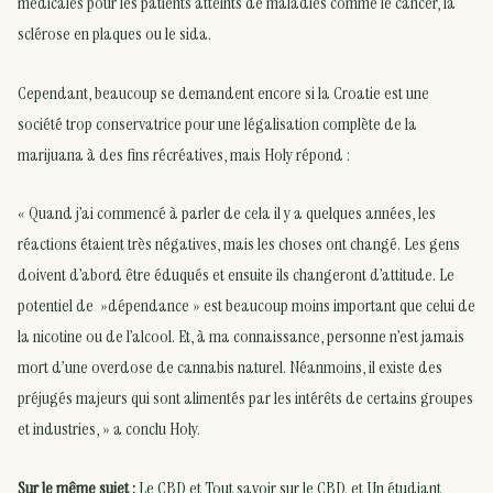
médicales pour les patients atteints de maladies comme le cancer, la
sclérose en plaques ou le sida.
Cependant, beaucoup se demandent encore si la Croatie est une
société trop conservatrice pour une légalisation complète de la
marijuana à des fins récréatives, mais Holy répond :
« Quand j’ai commencé à parler de cela il y a quelques années, les
réactions étaient très négatives, mais les choses ont changé. Les gens
doivent d’abord être éduqués et ensuite ils changeront d’attitude. Le
potentiel de »dépendance » est beaucoup moins important que celui de
la nicotine ou de l’alcool. Et, à ma connaissance, personne n’est jamais
mort d’une overdose de cannabis naturel. Néanmoins, il existe des
préjugés majeurs qui sont alimentés par les intérêts de certains groupes
et industries, » a conclu Holy.
Sur le même sujet :
Le CBD
et
Tout savoir sur le CBD
. et
Un étudiant