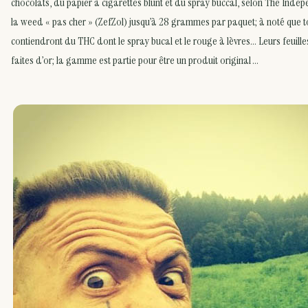
chocolats, du papier à cigarettes blunt et du spray buccal, selon The Inde
la weed « pas cher » (ZefZol) jusqu’à 28 grammes par paquet; à noté que to
contiendront du THC dont le spray bucal et le rouge à lèvres… Leurs feuille
faites d’or; la gamme est partie pour être un produit original …