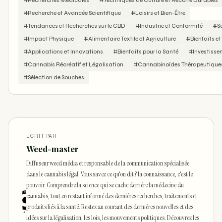
#Recherches Médicales
#Techniques de Culture et Récolte Durables
#Recherche et Avancée Scientifique
#Loisirs et Bien-Être
#Tendances et Recherches sur le CBD
#Industrie et Conformité
#S
#Impact Physique
#Alimentaire Textile et Agriculture
#Bienfaits e
#Applications et Innovations
#Bienfaits pour la Santé
#Investisse
#Cannabis Récréatif et Légalisation
#Cannabinoïdes Thérapeutique
#Sélection de Souches
ECRIT PAR
Weed-master
Diffuseur weed média et responsable de la communication spécialisée
dans le cannabis légal. Vous savez ce qu'on dit ? la connaissance, c'est le
pouvoir. Comprendre la science qui se cache derrière la médecine du
cannabis, tout en restant informé des dernières recherches, traitements et
produits liés à la santé. Restez au courant des dernières nouvelles et des
idées sur la légalisation, les lois, les mouvements politiques. Découvrez les