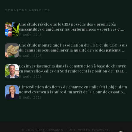
DERNIERS ARTICLES
Une étude révèle que le CBD possède des « propriétés
susceptibles d’améliorer les performances » sportives et
pourrait aider les athlètes à récupérer après l’effort
7 Août 2026
Une étude montre que l’association du THC et du CBD issus
du cannabis peut améliorer la qualité de vie des patients
atteints de démence – Marijuana Moment
6 Août 2026
Les investissements dans la construction à base de chanvre
en Nouvelle-Galles du Sud renforcent la position de l’État
en tant que leader australien
5 Août 2026
L’interdiction des fleurs de chanvre en Italie fait l’objet d’un
nouvel examen à la suite d’un arrêt de la Cour de cassation
concernant les saisies
5 Août 2026
ARTICLE SUIVANT
La bouillabaisse infernale
3 min
© 2026 Blog-Cannabis. Tous droits reserves.