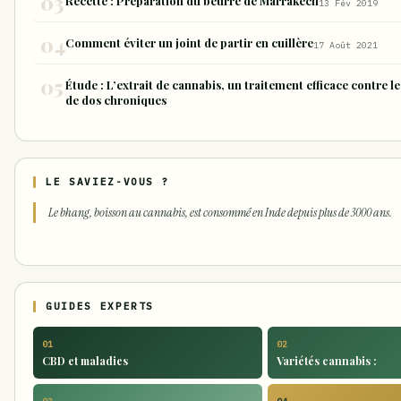
Recette : Préparation du beurre de Marrakech
13 Fév 2019
Comment éviter un joint de partir en cuillère
17 Août 2021
Étude : L’extrait de cannabis, un traitement efficace contre l
de dos chroniques
LE SAVIEZ-VOUS ?
Le bhang, boisson au cannabis, est consommé en Inde depuis plus de 3000 ans.
GUIDES EXPERTS
01
02
CBD et maladies
Variétés cannabis :