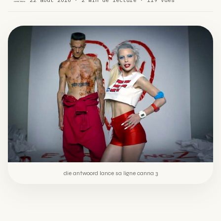
Comment éviter un joint de partir en cuillère
WEED
Étude : L’extrait de cannabis, un traitement efficace
ACTU
contre les maux de dos…
Un fabricant polonais de textiles à base de chanvre
ACTU
suscite une forte…
die antwoord lance sa ligne canna 3