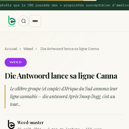
le que le CBD possède des « propriétés susceptibles d’améliorer 
Accueil
›
Weed
›
Die Antwoord lance sa ligne Canna
WEED
Die Antwoord lance sa ligne Canna
SUGGESTIONS POPULAIRES
Le célèbre groupe (et couple) d’Afrique du Sud annonce leur
Une nouvelle étude montre que la vaporisation du
ligne cannabis — die antwoord Après Snoop Dogg, c’est au
ACTU
cannabis réduit de 99…
tour…
La recette du Space Cake
RECETTE
Weed-master
Recette : Préparation du beurre de Marrakech
RECETTE
22 août 2016 · 2 min de lecture · 119 vues