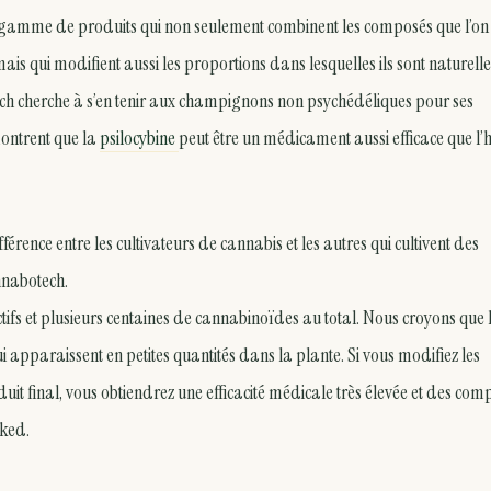
e gamme de produits qui non seulement combinent les composés que l’on
s qui modifient aussi les proportions dans lesquelles ils sont naturel
otech cherche à s’en tenir aux champignons non psychédéliques pour ses
ontrent que la
psilocybine
peut être un médicament aussi efficace que l’
rence entre les cultivateurs de cannabis et les autres qui cultivent des
nnabotech.
fs et plusieurs centaines de cannabinoïdes au total. Nous croyons que 
ui apparaissent en petites quantités dans la plante. Si vous modifiez les
it final, vous obtiendrez une efficacité médicale très élevée et des com
aked.