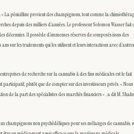
 « La pénicilline provient des champignons, tout comme la chimiothérapi
herches depuis des milliers d’années. Le professeur Solomon Wasser fait 
des décennies. Il possède d’immenses réserves de composés issus des
ans sur les traitements qui les utilisent et leurs interactions avec d’autre
ntreprises de recherche sur la cannabis à des fins médicales est le fait
nt participatif, plutôt que de compter sur des investisseurs privés. « Nous
tation de la part des spécialistes des marchés financiers « , a dit M. Shak
ir aux champignons non psychédéliques pour ses mélanges de cannabis, 
ut être un médicament aussi efficace que la marijuana médicale.