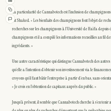
La particularité de Cannabotech est l’inclusion de champignons.
dit Shaked. « Les bienfaits des champignons font l’objet de rec
recherches sur les champignons à l’Université de Haïfa depuis 
champignons et il a compilé les informations recueillies au fil des 
ingrédients. »
Une autre caractéristique qui distingue Cannabotech des autres e
qu’elle a l’intention d’obtenir son investissement via le financeme
croyons qu’il faut bâtir l’entreprise à partir d’en bas, sans orien
« Je crois en l’obtention de capitaux auprès du public. »
Jusqu’à présent, il semble que Cannabotech cherche à s’en ten
de plus en plus de recherches démontrent que la psilocybine pe