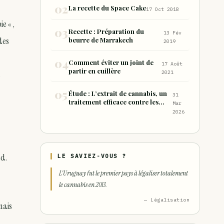
consommation sous forme de
La recette du Space Cake
17 Oct 2018
joint
e « ,
Recette : Préparation du
13 Fév
des
beurre de Marrakech
2019
Comment éviter un joint de
17 Août
partir en cuillère
2021
s
Étude : L’extrait de cannabis, un
31
traitement efficace contre les
Mar
maux de dos chroniques
2026
ed.
LE SAVIEZ-VOUS ?
L'Uruguay fut le premier pays à légaliser totalement
le cannabis en 2013.
— Légalisation
mais