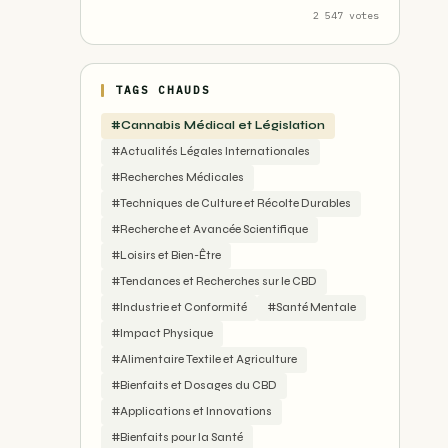
2 547 votes
TAGS CHAUDS
#Cannabis Médical et Législation
#Actualités Légales Internationales
#Recherches Médicales
#Techniques de Culture et Récolte Durables
#Recherche et Avancée Scientifique
#Loisirs et Bien-Être
#Tendances et Recherches sur le CBD
#Industrie et Conformité
#Santé Mentale
#Impact Physique
#Alimentaire Textile et Agriculture
#Bienfaits et Dosages du CBD
#Applications et Innovations
#Bienfaits pour la Santé