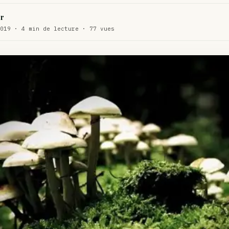
WEED
r
ux de dos…
019 · 4 min de lecture · 77 vues
ACTU
te…
ACTU