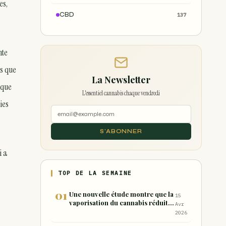
es,
CBD
137
nte
ns que
La Newsletter
 que
L'essentiel cannabis chaque vendredi
ies
S'ABONNER
i a
TOP DE LA SEMAINE
Une nouvelle étude montre que la
15
vaporisation du cannabis réduit
Avr
de 99 % les sous-produits nocifs
2026
inhalés par rapport à la