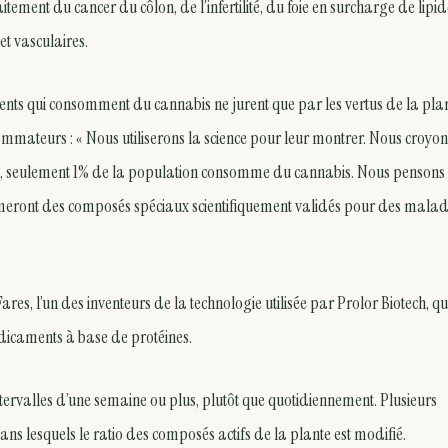
aitement du cancer du côlon, de l’infertilité, du foie en surcharge de lipid
t vasculaires.
tients qui consomment du cannabis ne jurent que par les vertus de la pla
ommateurs : « Nous utiliserons la science pour leur montrer. Nous croyo
’hui, seulement 1% de la population consomme du cannabis. Nous pensons
ront des composés spéciaux scientifiquement validés pour des malad
s, l’un des inventeurs de la technologie utilisée par Prolor Biotech, qu
édicaments à base de protéines.
tervalles d’une semaine ou plus, plutôt que quotidiennement. Plusieurs
 lesquels le ratio des composés actifs de la plante est modifié.