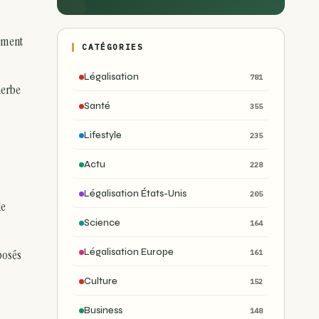
lement
CATÉGORIES
Légalisation
781
herbe
Santé
355
Lifestyle
235
Actu
228
Légalisation États-Unis
205
le
Science
164
Légalisation Europe
posés
161
Culture
152
Business
148