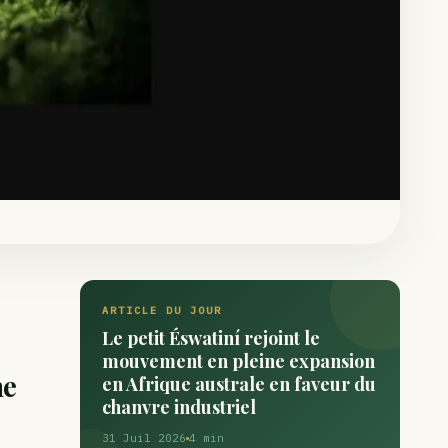
ARTICLE DU JOUR
Le petit Éswatiní rejoint le
mouvement en pleine expansion
ne
en Afrique australe en faveur du
chanvre industriel
31 Juil 2026
4 min