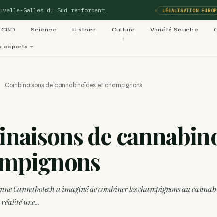
lle-Galles du Sud renforcent…
LÉGALISATION EUROPE
CBD
Science
Histoire
Culture
Variété Souche
s experts
perts
Combinaisons de cannabinoïdes et champignons
matiques de Blog-Cannabis
Voi
naisons de cannabin
02
03
ladies :
Variétés cannabis : le
Culture 
ampignons
05
e 99…
ACTU
06
Légalisation cannabis
médical : le
Recettes
RECETTE
dans le
lienne Cannabotech a imaginé de combiner les champignons au cannabi
 réalité une…
RECETTE