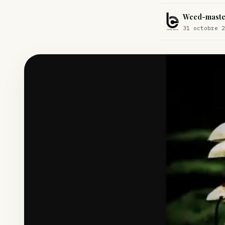
Comment éviter un joint de partir en cuillère
Weed-maste
Étude : L’extrait de cannabis, un traitement efficace contre les ma
31 octobre 2
Un fabricant polonais de textiles à base de chanvre suscite une for