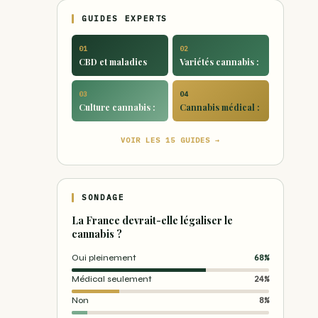
GUIDES EXPERTS
01
02
CBD et maladies
Variétés cannabis :
03
04
Culture cannabis :
Cannabis médical :
VOIR LES 15 GUIDES →
SONDAGE
La France devrait-elle légaliser le
cannabis ?
Oui pleinement
68%
Médical seulement
24%
Non
8%