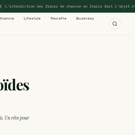
L’interdiction des fleurs de chanvre en Italie fait l’objet d’un
Chanvre
Lifestyle
Recette
Business
r les 15 guides →
oïdes
cannabis : le
 cannabis : le
s. Un rêve pour