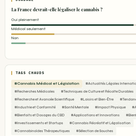
La France devrait-elle légaliser le cannabis ?
Oui pleinement
Médical seulement
Non
TAGS CHAUDS
#Cannabis Médical et Législation
#Actualités Légales Internati
#Recherches Médicales
#Techniques de Culture et Récolte Durables
#Recherche et Avancée Scientifique
#Loisirs et Bien-Être
#Tendance
#Industrie et Conformité
#Santé Mentale
#Impact Physique
#A
#Bienfaits et Dosages du CBD
#Applications et Innovations
#Bienf
#Investissements et Startups
#Cannabis Récréatif et Légalisation
#Cannabinoïdes Thérapeutiques
#Sélection de Souches