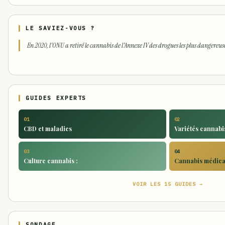
LE SAVIEZ-VOUS ?
En 2020, l'ONU a retiré le cannabis de l'Annexe IV des drogues les plus dangereus
GUIDES EXPERTS
01
02
CBD et maladies
Variétés cannabis
03
04
Culture cannabis :
Cannabis médical
VOIR LES 15 GUIDES →
SONDAGE