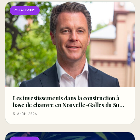
CHANVRE
Les investissements dans la construction à
base de chanvre en Nouvelle-Galles du Sud
renforcent la position de l’État en tant que
5 Août 2026
leader australien