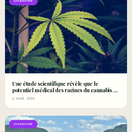
CHANVRE
Une étude scientifique révèle que le
potentiel médical des racines du cannabis est
« sous-exploré » – Marijuana Moment
2 Août 2026
CHANVRE