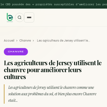
BD possède des « propriétés susceptibles d’améliorer les perform
Accueil
›
Chanvre
›
Les agriculteurs de Jersey utilisent le…
CHANVRE
Les agriculteurs de Jersey utilisent le
chanvre pour améliorer leurs
SUGGESTIONS POPULAIRES
cultures
Une nouvelle étude montre que la vaporisation du
ACTU
cannabis réduit de 99…
Les agriculteurs de Jersey utilisent le chanvre comme une
solution aux problèmes du sol, et bien plus encore Chanvre
La recette du Space Cake
RECETTE
etait…
Recette : Préparation du beurre de Marrakech
RECETTE