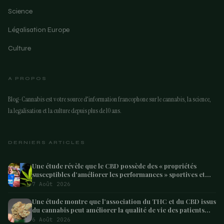
Science
Légalisation Europe
Culture
A PROPOS
Blog-Cannabis est votre source d'information francophone sur le cannabis, la science,
la legalisation et la culture depuis plus de 10 ans.
DERNIERS ARTICLES
Une étude révèle que le CBD possède des « propriétés
susceptibles d’améliorer les performances » sportives et
pourrait aider les athlètes à récupérer après l’effort
7 Août 2026
Une étude montre que l’association du THC et du CBD issus
du cannabis peut améliorer la qualité de vie des patients
atteints de démence – Marijuana Moment
6 Août 2026