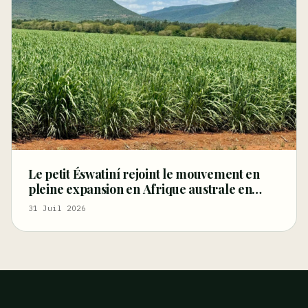
Le petit Éswatiní rejoint le mouvement en
pleine expansion en Afrique australe en
faveur du chanvre industriel
31 Juil 2026