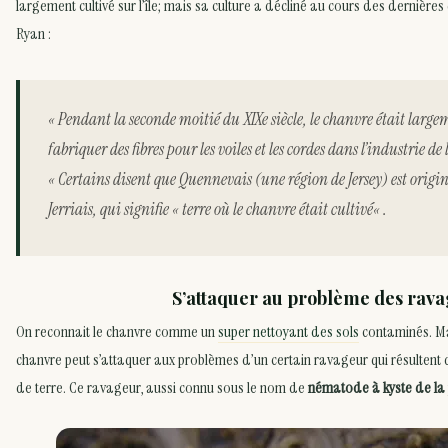
largement cultivé sur l’île; mais sa culture a décliné au cours des dernièr
Ryan :
« Pendant la seconde moitié du XIXe siècle, le chanvre était large
fabriquer des fibres pour les voiles et les cordes dans l’industrie d
« Certains disent que Quennevais (une région de Jersey) est origin
Jerriais, qui signifie «
terre où le chanvre était cultivé
« .
S’attaquer au problème des rav
On reconnait le chanvre comme un
super nettoyant des sols
contaminés. Mai
chanvre peut s’attaquer aux problèmes d’un certain ravageur qui résultent 
de terre. Ce ravageur, aussi connu sous le nom de
nématode à kyste de la