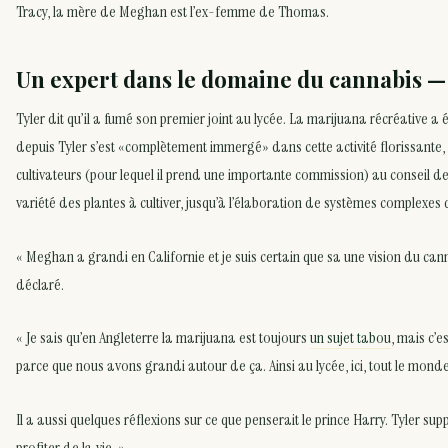
Tracy, la mère de Meghan est l’ex-femme de Thomas.
Un expert dans le domaine du cannabis —
Tyler dit qu’il a fumé son premier joint au lycée. La marijuana récréative a 
depuis Tyler s’est «complètement immergé» dans cette activité florissante,
cultivateurs (pour lequel il prend une importante commission) au conseil des
variété des plantes à cultiver, jusqu’à l’élaboration de systèmes complexes
« Meghan a grandi en Californie et je suis certain que sa une vision du cann
déclaré.
« Je sais qu’en Angleterre la marijuana est toujours
un sujet tabou
, mais c’e
parce que nous avons grandi autour de ça. Ainsi au lycée, ici, tout le monde
Il a aussi quelques réflexions sur ce que penserait le prince Harry. Tyler sup
profiter de la vie. »