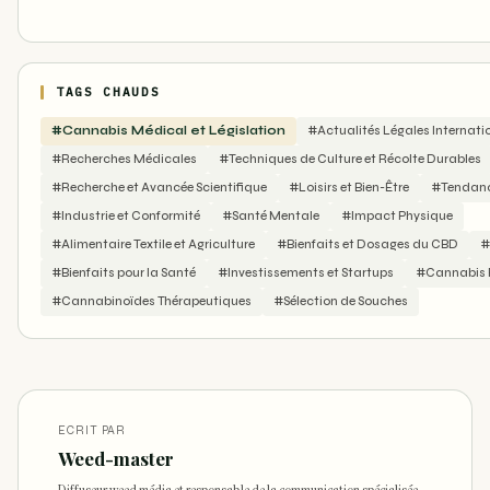
TAGS CHAUDS
#Cannabis Médical et Législation
#Actualités Légales Internati
#Recherches Médicales
#Techniques de Culture et Récolte Durables
#Recherche et Avancée Scientifique
#Loisirs et Bien-Être
#Tendance
#Industrie et Conformité
#Santé Mentale
#Impact Physique
#Alimentaire Textile et Agriculture
#Bienfaits et Dosages du CBD
#
#Bienfaits pour la Santé
#Investissements et Startups
#Cannabis R
#Cannabinoïdes Thérapeutiques
#Sélection de Souches
ECRIT PAR
Weed-master
Diffuseur weed média et responsable de la communication spécialisée