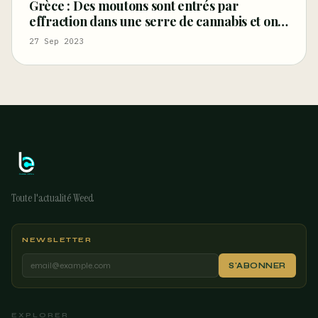
Grèce : Des moutons sont entrés par
effraction dans une serre de cannabis et ont
mangé 100 kg d’herbes
27 Sep 2023
Toute l'actualité Weed
NEWSLETTER
S'ABONNER
EXPLORER