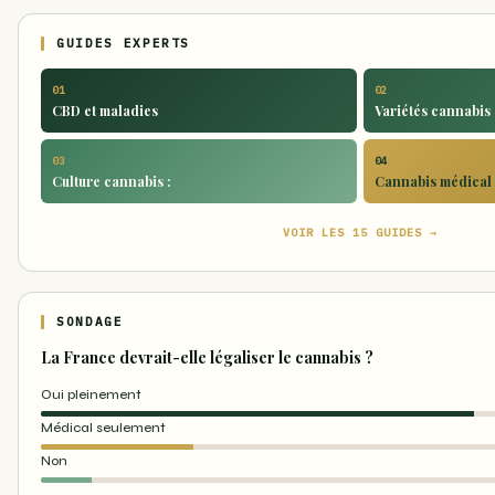
GUIDES EXPERTS
01
02
CBD et maladies
Variétés cannabis 
03
04
Culture cannabis :
Cannabis médical 
VOIR LES 15 GUIDES →
SONDAGE
La France devrait-elle légaliser le cannabis ?
Oui pleinement
Médical seulement
Non