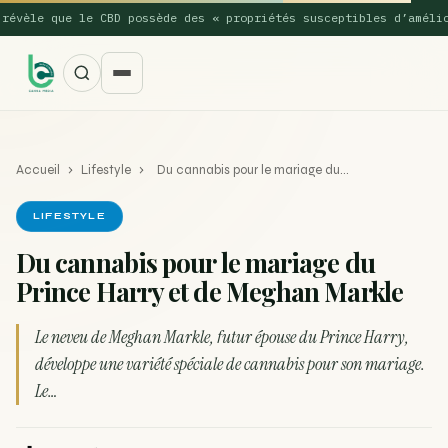
èle que le CBD possède des « propriétés susceptibles d’améliorer
Accueil
›
Lifestyle
›
Du cannabis pour le mariage du…
LIFESTYLE
Du cannabis pour le mariage du
Prince Harry et de Meghan Markle
SUGGESTIONS POPULAIRES
Une nouvelle étude montre que la vaporisation du
Le neveu de Meghan Markle, futur épouse du Prince Harry,
ACTU
cannabis réduit de 99…
développe une variété spéciale de cannabis pour son mariage.
Le…
La recette du Space Cake
RECETTE
Recette : Préparation du beurre de Marrakech
RECETTE