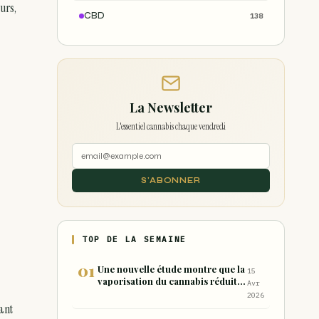
urs,
CBD
138
La Newsletter
L'essentiel cannabis chaque vendredi
S'ABONNER
TOP DE LA SEMAINE
Une nouvelle étude montre que la
15
vaporisation du cannabis réduit
Avr
de 99 % les sous-produits nocifs
2026
inhalés par rapport à la
ant
consommation sous forme de