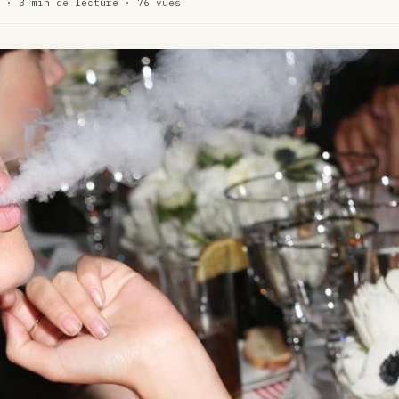
 · 3 min de lecture · 76 vues
WEED
ux de dos…
ACTU
te…
ACTU