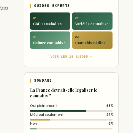
GUIDES EXPERTS
duits
01
02
CBD et maladies
Variétés cannabis :
03
04
Culture cannabis :
Cannabis médical :
VOIR LES 15 GUIDES →
SONDAGE
La France devrait-elle légaliser le
cannabis ?
Oui pleinement
68%
Médical seulement
24%
Non
8%