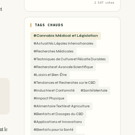
2 547 votes
et
TAGS CHAUDS
#Cannabis Médical et Législation
#Actualités Légales Internationales
#Recherches Médicales
#Techniques de Culture et Récolte Durables
#Recherche et Avancée Scientifique
#Loisirs et Bien-Être
#Tendances et Recherches sur le CBD
#Industrie et Conformité
#Santé Mentale
#Impact Physique
#Alimentaire Textile et Agriculture
#Bienfaits et Dosages du CBD
#Applications et Innovations
nt le
#Bienfaits pour la Santé