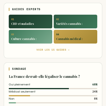
GUIDES EXPERTS
01
02
CBD et maladies
Variétés cannabis :
03
04
Culture cannabis :
Cannabis médical :
VOIR LES 15 GUIDES →
SONDAGE
La France devrait-elle légaliser le cannabis ?
Oui pleinement
68%
Médical seulement
24%
Non
8%