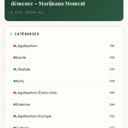
démence – Marijuana Moment
6 Août 2026
4 min
CATÉGORIES
Légalisation
781
Santé
355
Lifestyle
235
Actu
228
Légalisation États-Unis
205
Science
164
Légalisation Europe
161
Culture
152