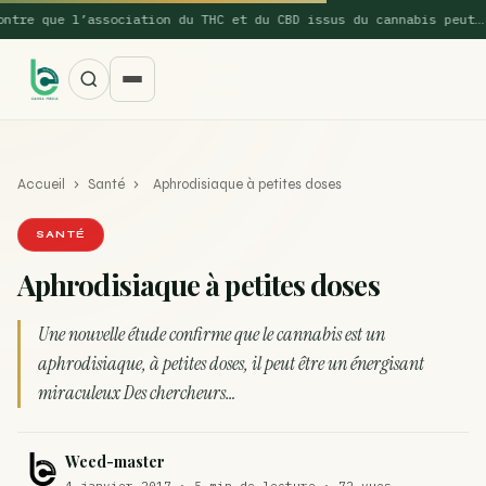
 que l’association du THC et du CBD issus du cannabis peut…
Accueil
›
Santé
›
Aphrodisiaque à petites doses
SANTÉ
Aphrodisiaque à petites doses
SUGGESTIONS POPULAIRES
Une nouvelle étude confirme que le cannabis est un
Une nouvelle étude montre que la vaporisation du
aphrodisiaque, à petites doses, il peut être un énergisant
ACTU
cannabis réduit de 99…
miraculeux Des chercheurs…
La recette du Space Cake
RECETTE
Weed-master
Recette : Préparation du beurre de Marrakech
RECETTE
4 janvier 2017 · 5 min de lecture · 72 vues