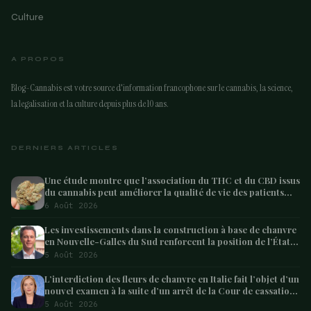
Culture
A PROPOS
Blog-Cannabis est votre source d'information francophone sur le cannabis, la science,
la legalisation et la culture depuis plus de 10 ans.
DERNIERS ARTICLES
Une étude montre que l’association du THC et du CBD issus
du cannabis peut améliorer la qualité de vie des patients
atteints de démence – Marijuana Moment
6 Août 2026
Les investissements dans la construction à base de chanvre
en Nouvelle-Galles du Sud renforcent la position de l’État
en tant que leader australien
5 Août 2026
L’interdiction des fleurs de chanvre en Italie fait l’objet d’un
nouvel examen à la suite d’un arrêt de la Cour de cassation
concernant les saisies
5 Août 2026