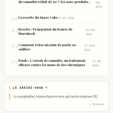
du cannabis réduit de 99 % les sous-produits
Avr
nocifs inhalés par rapport à la consommation
2026
sous forme de joint
La recette du Space Cake
17 Oct 2018
Recette : Préparation du beurre de
13 Fév
Marrakech
2019
Comment éviter un joint de partir en
17 Août
cuillère
2021
Étude : L’extrait de cannabis, un traitement
31 Mar
efficace contre les maux de dos chroniques
2026
LE SAVIEZ-VOUS ?
Le caryophyllène, terpène du poivre noir, agit sur les récepteurs CB2.
— Science