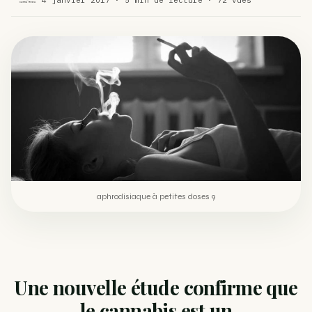
Comment éviter un joint de partir en cuillère
WEED
Étude : L’extrait de cannabis, un traitement efficace
ACTU
contre les maux de dos…
Un fabricant polonais de textiles à base de chanvre
ACTU
suscite une forte…
aphrodisiaque à petites doses 9
Une nouvelle étude confirme que
le cannabis est un