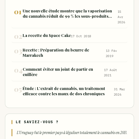
Une nouvelle étude montre que la vaporisation
15
du cannabis réduit de 99 % les sous-produits
Avr
nocifs inhalés par rapport à la consommation
2026
sous forme de joint
La recette du Space Cake
17 Oct 2018
Recette : Préparation du beurre de
13 Fév
Marrakech
2019
Comment éviter un joint de partir en
17 Août
cuillère
2021
Étude : L’extrait de cannabis, un traitement
31 Mar
efficace contre les maux de dos chroniques
2026
LE SAVIEZ-VOUS ?
L'Uruguay fut le premier pays à légaliser totalement le cannabis en 2013.