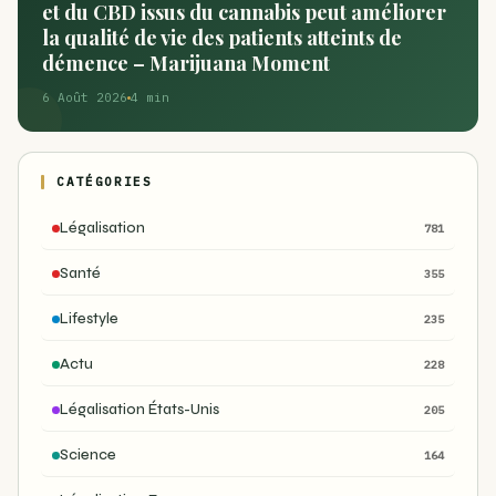
et du CBD issus du cannabis peut améliorer
la qualité de vie des patients atteints de
démence – Marijuana Moment
6 Août 2026
4 min
CATÉGORIES
Légalisation
781
Santé
355
Lifestyle
235
Actu
228
Légalisation États-Unis
205
Science
164