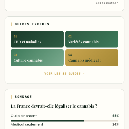
— Légalisation
GUIDES EXPERTS
01
02
CBD et maladies
Variétés cannabis :
03
04
Culture cannabis :
Cannabis médical :
VOIR LES 15 GUIDES →
SONDAGE
La France devrait-elle légaliser le cannabis ?
Oui pleinement
68%
Médical seulement
24%