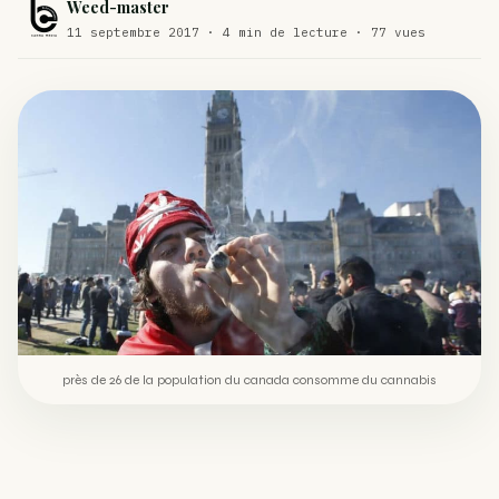
Weed-master
Comment éviter un joint de partir en cuillère
11 septembre 2017 · 4 min de lecture · 77 vues
WEED
Étude : L’extrait de cannabis, un traitement efficace
ACTU
contre les maux de dos…
Un fabricant polonais de textiles à base de chanvre
ACTU
suscite une forte…
près de 26 de la population du canada consomme du cannabis