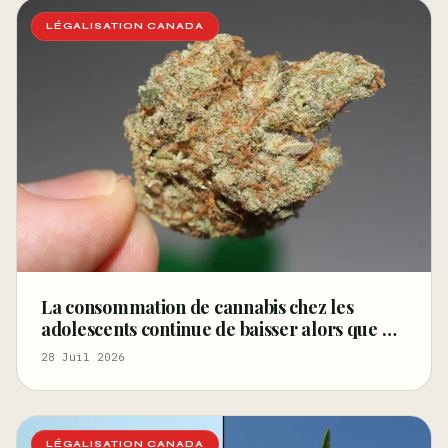
LÉGALISATION CANADA
La consommation de cannabis chez les
adolescents continue de baisser alors que de
plus en plus d’États la légalisent pour les
28 Juil 2026
adultes, selon une étude fédérale –
Marijuana Moment
LÉGALISATION CANADA