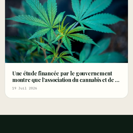
Une étude financée par le gouvernement
montre que l’association du cannabis et de la
musique renforce les bienfaits
19 Juil 2026
thérapeutiques, réduit la consommation de
médicaments sur