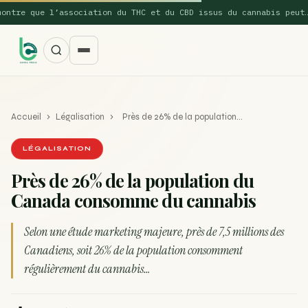
re que l’association du THC et du CBD issus du cannabis peut…
Accueil
›
Légalisation
›
Près de 26% de la population…
LÉGALISATION
Près de 26% de la population du
Canada consomme du cannabis
SUGGESTIONS POPULAIRES
Une nouvelle étude montre que la vaporisation du
Selon une étude marketing majeure, près de 7,5 millions des
ACTU
cannabis réduit de 99…
Canadiens, soit 26% de la population consomment
régulièrement du cannabis…
La recette du Space Cake
RECETTE
Recette : Préparation du beurre de Marrakech
RECETTE