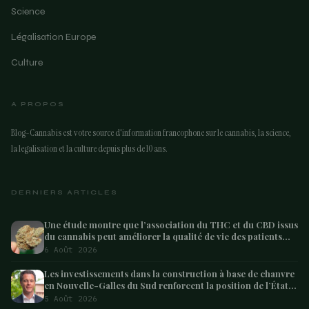
Science
Légalisation Europe
Culture
A PROPOS
Blog-Cannabis est votre source d'information francophone sur le cannabis, la science,
la legalisation et la culture depuis plus de 10 ans.
DERNIERS ARTICLES
Une étude montre que l’association du THC et du CBD issus
du cannabis peut améliorer la qualité de vie des patients
atteints de démence – Marijuana Moment
6 Août 2026
Les investissements dans la construction à base de chanvre
en Nouvelle-Galles du Sud renforcent la position de l’État
en tant que leader australien
5 Août 2026