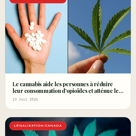
Le cannabis aide les personnes à réduire
leur consommation d’opioïdes et atténue les
symptômes de sevrage, selon une étude
23 Juil 2026
financée par le gouvernement fédéral –
Marijuana Moment
LÉGALISATION CANADA