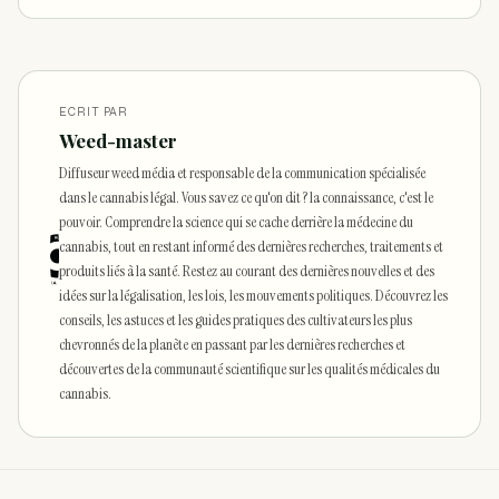
ECRIT PAR
Weed-master
Diffuseur weed média et responsable de la communication spécialisée
dans le cannabis légal. Vous savez ce qu'on dit ? la connaissance, c'est le
pouvoir. Comprendre la science qui se cache derrière la médecine du
cannabis, tout en restant informé des dernières recherches, traitements et
produits liés à la santé. Restez au courant des dernières nouvelles et des
idées sur la légalisation, les lois, les mouvements politiques. Découvrez les
conseils, les astuces et les guides pratiques des cultivateurs les plus
chevronnés de la planète en passant par les dernières recherches et
découvertes de la communauté scientifique sur les qualités médicales du
cannabis.