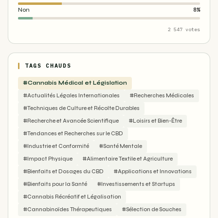
Non
8%
2 547 votes
TAGS CHAUDS
#Cannabis Médical et Législation
#Actualités Légales Internationales
#Recherches Médicales
#Techniques de Culture et Récolte Durables
#Recherche et Avancée Scientifique
#Loisirs et Bien-Être
#Tendances et Recherches sur le CBD
#Industrie et Conformité
#Santé Mentale
#Impact Physique
#Alimentaire Textile et Agriculture
#Bienfaits et Dosages du CBD
#Applications et Innovations
#Bienfaits pour la Santé
#Investissements et Startups
#Cannabis Récréatif et Légalisation
#Cannabinoïdes Thérapeutiques
#Sélection de Souches