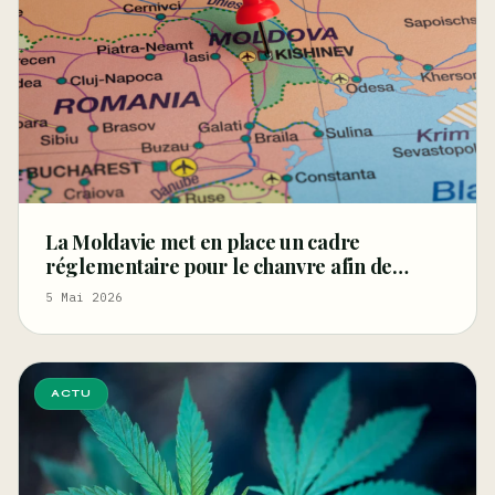
La Moldavie met en place un cadre
réglementaire pour le chanvre afin de
relancer les filières de la fibre et des graines
5 Mai 2026
et de stimuler l'innovation
ACTU