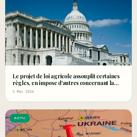
Le projet de loi agricole assouplit certaines
règles, en impose d'autres concernant la
fibre et les graines de chanvre, et restreint le
5 Mai 2026
CBD
ACTU