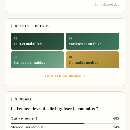
— Cannabinoïdes
GUIDES EXPERTS
01
02
CBD et maladies
Variétés cannabis :
03
04
Culture cannabis :
Cannabis médical :
VOIR LES 15 GUIDES →
SONDAGE
La France devrait-elle légaliser le cannabis ?
Oui pleinement
68%
Médical seulement
24%