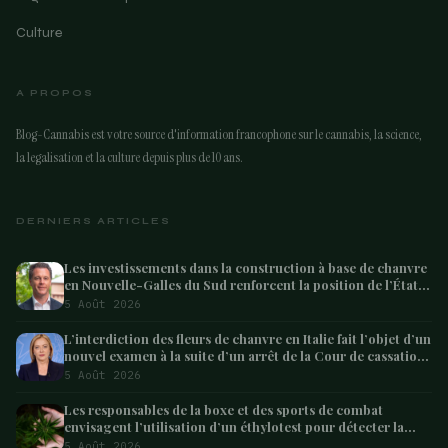
Culture
A PROPOS
Blog-Cannabis est votre source d'information francophone sur le cannabis, la science,
la legalisation et la culture depuis plus de 10 ans.
DERNIERS ARTICLES
Les investissements dans la construction à base de chanvre
en Nouvelle-Galles du Sud renforcent la position de l’État
en tant que leader australien
5 Août 2026
L’interdiction des fleurs de chanvre en Italie fait l’objet d’un
nouvel examen à la suite d’un arrêt de la Cour de cassation
concernant les saisies
5 Août 2026
Les responsables de la boxe et des sports de combat
envisagent l’utilisation d’un éthylotest pour détecter la
consommation de cannabis chez les combattants –
5 Août 2026