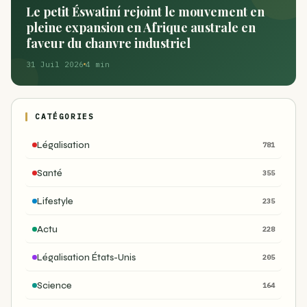
Le petit Éswatiní rejoint le mouvement en
pleine expansion en Afrique australe en
faveur du chanvre industriel
31 Juil 2026
4 min
CATÉGORIES
Légalisation
781
Santé
355
Lifestyle
235
Actu
228
Légalisation États-Unis
205
Science
164