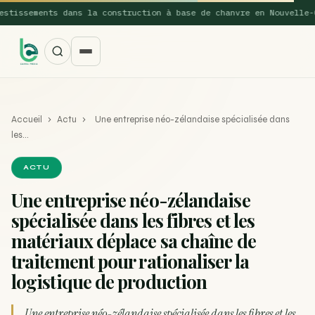
issements dans la construction à base de chanvre en Nouvelle-Gal
Accueil
›
Actu
›
Une entreprise néo-zélandaise spécialisée dans
les…
ACTU
Une entreprise néo-zélandaise
SUGGESTIONS POPULAIRES
spécialisée dans les fibres et les
Une nouvelle étude montre que la vaporisation du
matériaux déplace sa chaîne de
ACTU
cannabis réduit de 99…
traitement pour rationaliser la
logistique de production
La recette du Space Cake
RECETTE
Recette : Préparation du beurre de Marrakech
RECETTE
Une entreprise néo-zélandaise spécialisée dans les fibres et les