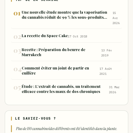
Une nouvelle étude montre que la vaporisation
15
du cannabis réduit de 99 % les sous-produits
Avr
nocifs inhalés par rapport à la consommation
2026
sous forme de joint
La recette du Space Cake
17 Oct 2018
Recette : Préparation du beurre de
13 Fév
Marrakech
2019
Comment éviter un joint de partir en
17 Août
cuillère
2021
Étude : L’extrait de cannabis, un traitement
31 Mar
efficace contre les maux de dos chroniques
2026
LE SAVIEZ-VOUS ?
Plus de 100 cannabinoïdes différents ont été identifiés dans la plante.