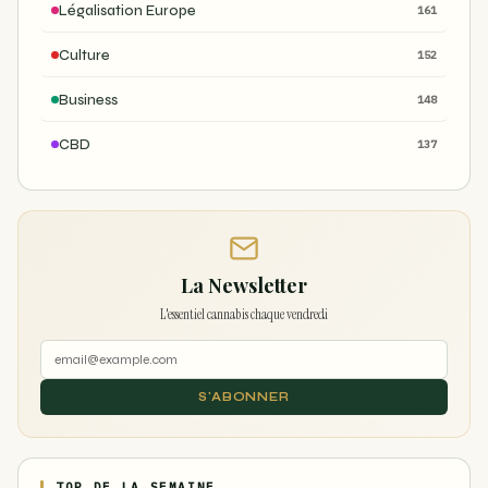
Légalisation Europe
161
Culture
152
Business
148
CBD
137
La Newsletter
L'essentiel cannabis chaque vendredi
S'ABONNER
TOP DE LA SEMAINE