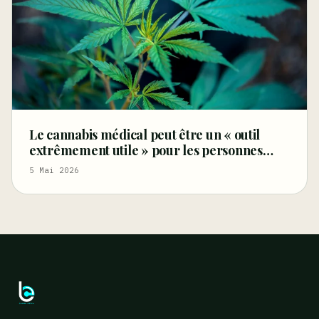
Le cannabis médical peut être un « outil
extrêmement utile » pour les personnes
âgées souffrant de douleurs et d’autres
5 Mai 2026
affections (Tribune libre)