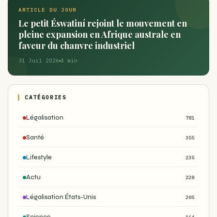
ARTICLE DU JOUR
Le petit Éswatiní rejoint le mouvement en
pleine expansion en Afrique australe en
faveur du chanvre industriel
31 Juil 2026
4 min
CATÉGORIES
Légalisation
781
Santé
355
Lifestyle
235
Actu
228
Légalisation États-Unis
205