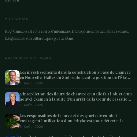
Culture
A PROPOS
Blog-Cannabis est votre source d'information francophone sur le cannabis, la science,
la legalisation et la culture depuis plus de 10 ans.
DERNIERS ARTICLES
Les investissements dans la construction à base de chanvre
en Nouvelle-Galles du Sud renforcent la position de l’État
en tant que leader australien
5 Août 2026
L’interdiction des fleurs de chanvre en Italie fait l’objet d’un
nouvel examen à la suite d’un arrêt de la Cour de cassation
concernant les saisies
5 Août 2026
Les responsables de la boxe et des sports de combat
envisagent l’utilisation d’un éthylotest pour détecter la
consommation de cannabis chez les combattants –
5 Août 2026
Marijuana Moment