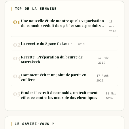
TOP DE LA SEMAINE
Une nouvelle étude montre que la vaporisation
15
du cannabis réduit de 99 % les sous-produits
Avr
nocifs inhalés par rapport à la consommation
2026
sous forme de joint
La recette du Space Cake
17 Oct 2018
Recette : Préparation du beurre de
13 Fév
Marrakech
2019
Comment éviter un joint de partir en
17 Août
cuillère
2021
Étude : L’extrait de cannabis, un traitement
31 Mar
efficace contre les maux de dos chroniques
2026
LE SAVIEZ-VOUS ?