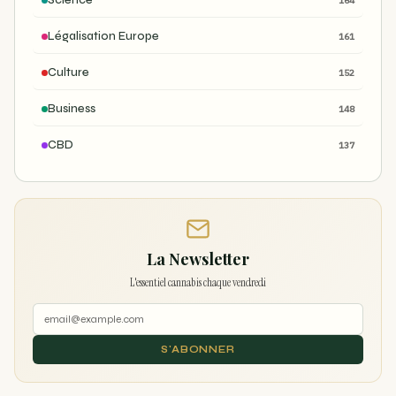
Science
164
Légalisation Europe
161
Culture
152
Business
148
CBD
137
La Newsletter
L'essentiel cannabis chaque vendredi
S'ABONNER