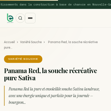
ements dans la construction à base de chanvre en Nouvelle-Galles
Accueil
›
Variété Souche
›
Panama Red, la souche récréative
pure…
VARIÉTÉ SOUCHE
Panama Red, la souche récréative
SUGGESTIONS POPULAIRES
pure Sativa
Une nouvelle étude montre que la vaporisation du
ACTU
cannabis réduit de 99…
Panama Red la pure et ensoleillée souche Sativa landrace,
avec une énergie unique et parfaite pour la journée —
La recette du Space Cake
RECETTE
bourgeon…
Recette : Préparation du beurre de Marrakech
RECETTE