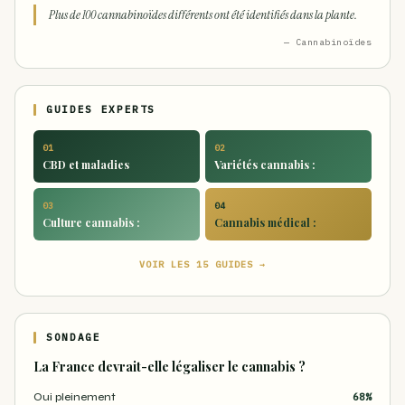
Plus de 100 cannabinoïdes différents ont été identifiés dans la plante.
— Cannabinoïdes
GUIDES EXPERTS
01
02
CBD et maladies
Variétés cannabis :
03
04
Culture cannabis :
Cannabis médical :
VOIR LES 15 GUIDES →
SONDAGE
La France devrait-elle légaliser le cannabis ?
Oui pleinement
68%