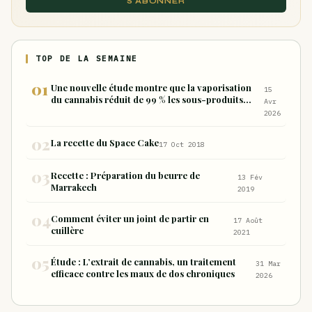
S'ABONNER
TOP DE LA SEMAINE
Une nouvelle étude montre que la vaporisation
15
du cannabis réduit de 99 % les sous-produits
Avr
nocifs inhalés par rapport à la consommation
2026
sous forme de joint
La recette du Space Cake
17 Oct 2018
Recette : Préparation du beurre de
13 Fév
Marrakech
2019
Comment éviter un joint de partir en
17 Août
cuillère
2021
Étude : L’extrait de cannabis, un traitement
31 Mar
efficace contre les maux de dos chroniques
2026