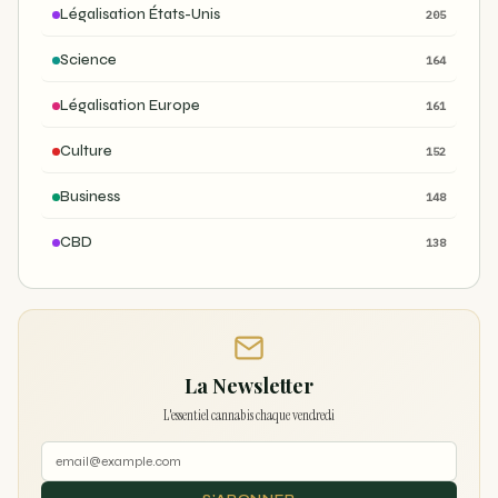
Légalisation États-Unis
205
Science
164
Légalisation Europe
161
Culture
152
Business
148
CBD
138
La Newsletter
L'essentiel cannabis chaque vendredi