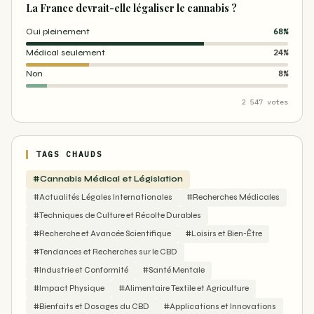
La France devrait-elle légaliser le cannabis ?
Oui pleinement
68%
Médical seulement
24%
Non
8%
2 547 votes
TAGS CHAUDS
#Cannabis Médical et Législation
#Actualités Légales Internationales
#Recherches Médicales
#Techniques de Culture et Récolte Durables
#Recherche et Avancée Scientifique
#Loisirs et Bien-Être
#Tendances et Recherches sur le CBD
#Industrie et Conformité
#Santé Mentale
#Impact Physique
#Alimentaire Textile et Agriculture
#Bienfaits et Dosages du CBD
#Applications et Innovations