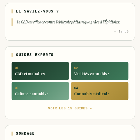
LE SAVIEZ-VOUS ?
Le CBD est efficace contre l'épilepsie pédiatrique grâce à l'Épidiolex.
— Santé
GUIDES EXPERTS
01
02
CBD et maladies
Variétés cannabis :
03
04
Culture cannabis :
Cannabis médical :
VOIR LES 15 GUIDES →
SONDAGE