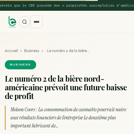
èle que le CBD possède des « propriétés susceptibles d’améliorer
Accueil
›
Business
›
Le numéro 2 de la bière…
BUSINESS
Le numéro 2 de la bière nord-
américaine prévoit une future baisse
SUGGESTIONS POPULAIRES
de profit
Une nouvelle étude montre que la vaporisation du
ACTU
cannabis réduit de 99…
Molson Coors : La consommation de cannabis pourrait nuire
aux résultats financiers de l’entreprise Le deuxième plus
La recette du Space Cake
RECETTE
important fabricant de…
Recette : Préparation du beurre de Marrakech
RECETTE