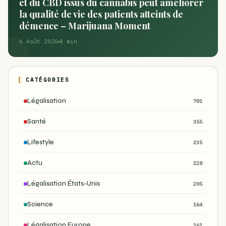
et du CBD issus du cannabis peut améliorer
la qualité de vie des patients atteints de
démence – Marijuana Moment
6 Août 2026
4 min
CATÉGORIES
Légalisation
781
Santé
355
Lifestyle
235
Actu
228
Légalisation États-Unis
205
Science
164
Légalisation Europe
161