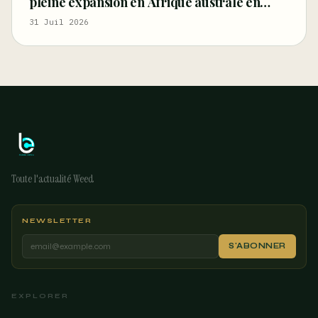
pleine expansion en Afrique australe en
faveur du chanvre industriel
31 Juil 2026
Toute l'actualité Weed
NEWSLETTER
S'ABONNER
EXPLORER