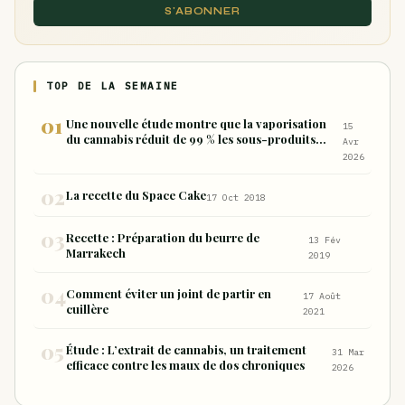
S'ABONNER
TOP DE LA SEMAINE
Une nouvelle étude montre que la vaporisation
15
du cannabis réduit de 99 % les sous-produits
Avr
nocifs inhalés par rapport à la consommation
2026
sous forme de joint
La recette du Space Cake
17 Oct 2018
Recette : Préparation du beurre de
13 Fév
Marrakech
2019
Comment éviter un joint de partir en
17 Août
cuillère
2021
Étude : L’extrait de cannabis, un traitement
31 Mar
efficace contre les maux de dos chroniques
2026