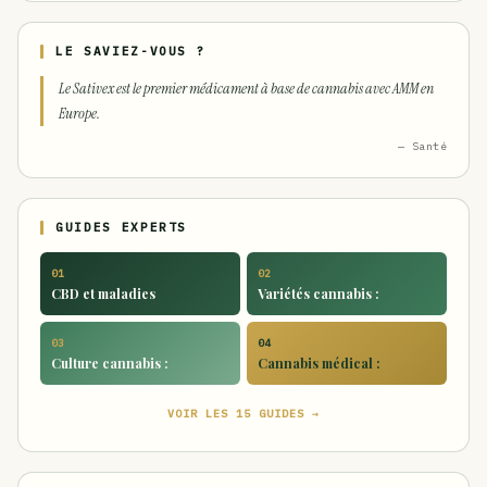
LE SAVIEZ-VOUS ?
Le Sativex est le premier médicament à base de cannabis avec AMM en
Europe.
— Santé
GUIDES EXPERTS
01
02
CBD et maladies
Variétés cannabis :
03
04
Culture cannabis :
Cannabis médical :
VOIR LES 15 GUIDES →