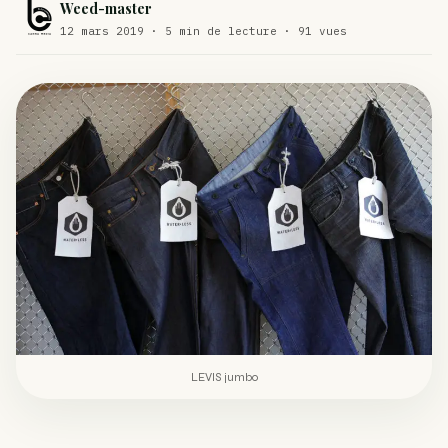
Weed-master
Comment éviter un joint de partir en cuillère
12 mars 2019 · 5 min de lecture · 91 vues
WEED
Étude : L’extrait de cannabis, un traitement efficace
ACTU
contre les maux de dos…
Un fabricant polonais de textiles à base de chanvre
ACTU
suscite une forte…
LEVIS jumbo