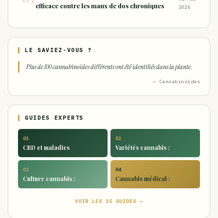
efficace contre les maux de dos chroniques
2026
LE SAVIEZ-VOUS ?
Plus de 100 cannabinoïdes différents ont été identifiés dans la plante.
— Cannabinoïdes
GUIDES EXPERTS
01
02
CBD et maladies
Variétés cannabis :
03
04
Culture cannabis :
Cannabis médical :
VOIR LES 15 GUIDES →