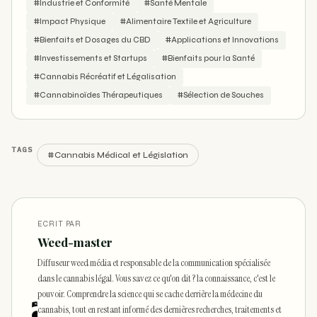
#Industrie et Conformité
#Santé Mentale
#Impact Physique
#Alimentaire Textile et Agriculture
#Bienfaits et Dosages du CBD
#Applications et Innovations
#Investissements et Startups
#Bienfaits pour la Santé
#Cannabis Récréatif et Légalisation
#Cannabinoïdes Thérapeutiques
#Sélection de Souches
TAGS
#Cannabis Médical et Législation
ECRIT PAR
Weed-master
Diffuseur weed média et responsable de la communication spécialisée
dans le cannabis légal. Vous savez ce qu'on dit ? la connaissance, c'est le
pouvoir. Comprendre la science qui se cache derrière la médecine du
cannabis, tout en restant informé des dernières recherches, traitements et