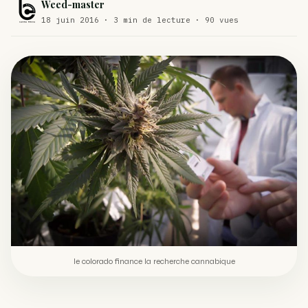
Weed-master
Comment éviter un joint de partir en cuillère
18 juin 2016 · 3 min de lecture · 90 vues
WEED
Étude : L’extrait de cannabis, un traitement efficace
ACTU
contre les maux de dos…
Un fabricant polonais de textiles à base de chanvre
ACTU
suscite une forte…
le colorado finance la recherche cannabique