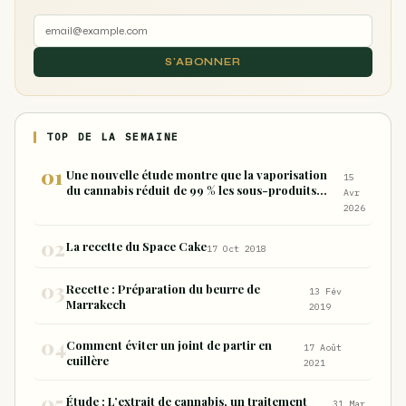
S'ABONNER
TOP DE LA SEMAINE
Une nouvelle étude montre que la vaporisation
15
du cannabis réduit de 99 % les sous-produits
Avr
nocifs inhalés par rapport à la consommation
2026
sous forme de joint
La recette du Space Cake
17 Oct 2018
Recette : Préparation du beurre de
13 Fév
Marrakech
2019
Comment éviter un joint de partir en
17 Août
cuillère
2021
Étude : L’extrait de cannabis, un traitement
31 Mar