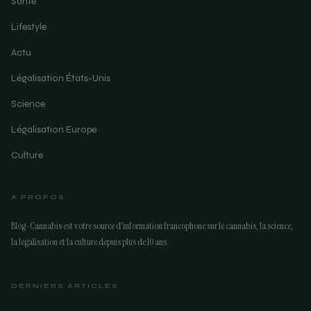
Santé
Lifestyle
Actu
Légalisation États-Unis
Science
Légalisation Europe
Culture
A PROPOS
Blog-Cannabis est votre source d'information francophone sur le cannabis, la science,
la legalisation et la culture depuis plus de 10 ans.
DERNIERS ARTICLES