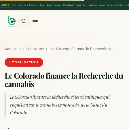
Le ministère des Anciens Combattants lance une nouvelle étude 
S
Accueil
›
Légalisation
›
Le Colorado finance la Recherche du…
LÉGALISATION
Le Colorado finance la Recherche du
cannabis
SUGGESTIONS POPULAIRES
Une nouvelle étude montre que la vaporisation du
Le Colorado finance la Recherche et les scientifiques qui
ACTU
cannabis réduit de 99…
enquêtent sur le cannabis Le ministère de la Santé du
Colorado…
La recette du Space Cake
RECETTE
Recette : Préparation du beurre de Marrakech
RECETTE