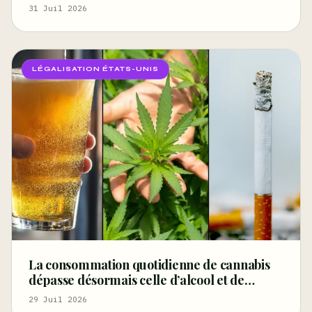
cadre de l’indemnisation des accidents du
31 Juil 2026
travail pourrait améliorer la santé et réduire
la
LÉGALISATION ÉTATS-UNIS
La consommation quotidienne de cannabis
dépasse désormais celle d’alcool et de
cigarettes, selon un rapport fédéral –
29 Juil 2026
Marijuana Moment