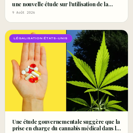
une nouvelle étude sur l’utilisation de la
psilocybine pour traiter les anciens
9 Août 2026
combattants souffrant de dépression et de
syndrome de
LÉGALISATION ÉTATS-UNIS
Une étude gouvernementale suggère que la
prise en charge du cannabis médical dans le