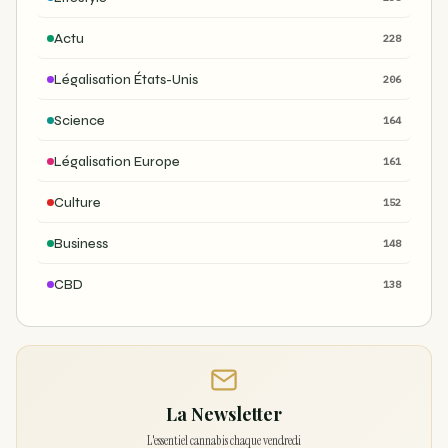
Actu
228
Légalisation États-Unis
206
Science
164
Légalisation Europe
161
Culture
152
Business
148
CBD
138
La Newsletter
L'essentiel cannabis chaque vendredi