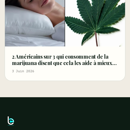
2 Américains sur 3 qui consomment de la
marijuana disent que cela les aide à mieux
dormir, selon une nouvelle enquête –
3 Juin 2026
Marijuana Moment