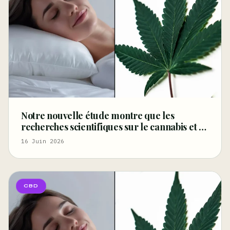
Notre nouvelle étude montre que les
recherches scientifiques sur le cannabis et le
sommeil ne se limitent pas au THC (Tribune
16 Juin 2026
libre)
CBD