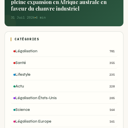
pleine expansion en Afrique australe en
faveur du chanvre industriel
31 Juil 2026
4 min
CATÉGORIES
Légalisation
781
Santé
355
Lifestyle
235
Actu
228
Légalisation États-Unis
205
Science
164
Légalisation Europe
161