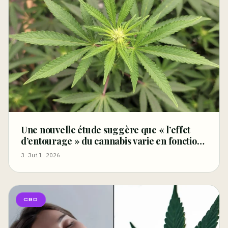
Une nouvelle étude suggère que « l’effet
d’entourage » du cannabis varie en fonction
des terpènes et des récepteurs
3 Juil 2026
cannabinoïdes – Marijuana Moment
CBD