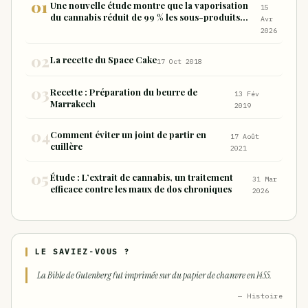
Une nouvelle étude montre que la vaporisation
15
du cannabis réduit de 99 % les sous-produits
Avr
nocifs inhalés par rapport à la consommation
2026
sous forme de joint
La recette du Space Cake
17 Oct 2018
Recette : Préparation du beurre de
13 Fév
Marrakech
2019
Comment éviter un joint de partir en
17 Août
cuillère
2021
Étude : L’extrait de cannabis, un traitement
31 Mar
efficace contre les maux de dos chroniques
2026
LE SAVIEZ-VOUS ?
La Bible de Gutenberg fut imprimée sur du papier de chanvre en 1455.
— Histoire