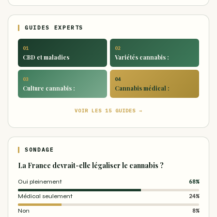
GUIDES EXPERTS
01
02
CBD et maladies
Variétés cannabis :
03
04
Culture cannabis :
Cannabis médical :
VOIR LES 15 GUIDES →
SONDAGE
La France devrait-elle légaliser le cannabis ?
Oui pleinement
68%
Médical seulement
24%
Non
8%