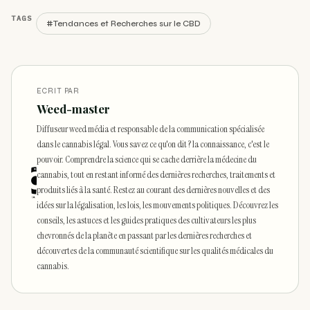
TAGS
#Tendances et Recherches sur le CBD
ECRIT PAR
Weed-master
Diffuseur weed média et responsable de la communication spécialisée
dans le cannabis légal. Vous savez ce qu'on dit ? la connaissance, c'est le
pouvoir. Comprendre la science qui se cache derrière la médecine du
cannabis, tout en restant informé des dernières recherches, traitements et
produits liés à la santé. Restez au courant des dernières nouvelles et des
idées sur la légalisation, les lois, les mouvements politiques. Découvrez les
conseils, les astuces et les guides pratiques des cultivateurs les plus
chevronnés de la planète en passant par les dernières recherches et
découvertes de la communauté scientifique sur les qualités médicales du
cannabis.