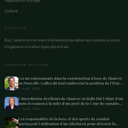
Légalisation Europe
Culture
A PROPOS
Blog-Cannabis est votre source d'information francophone sur le cannabis, la science,
la legalisation et la culture depuis plus de 10 ans.
DERNIERS ARTICLES
Les investissements dans la construction à base de chanvre
en Nouvelle-Galles du Sud renforcent la position de l’État
en tant que leader australien
5 Août 2026
L’interdiction des fleurs de chanvre en Italie fait l’objet d’un
nouvel examen à la suite d’un arrêt de la Cour de cassation
concernant les saisies
5 Août 2026
Les responsables de la boxe et des sports de combat
envisagent l’utilisation d’un éthylotest pour détecter la