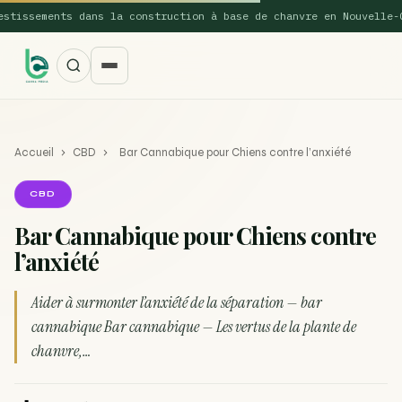
ssements dans la construction à base de chanvre en Nouvelle-Gall
Accueil
›
CBD
›
Bar Cannabique pour Chiens contre l’anxiété
CBD
Bar Cannabique pour Chiens contre
l’anxiété
SUGGESTIONS POPULAIRES
Une nouvelle étude montre que la vaporisation du
Aider à surmonter l’anxiété de la séparation — bar
ACTU
cannabis réduit de 99…
cannabique Bar cannabique — Les vertus de la plante de
chanvre,…
La recette du Space Cake
RECETTE
Recette : Préparation du beurre de Marrakech
RECETTE