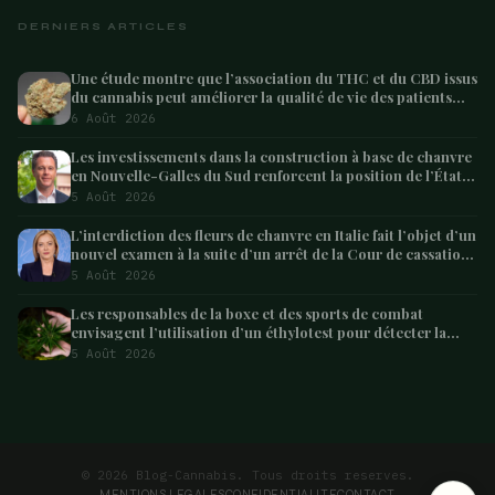
DERNIERS ARTICLES
Une étude montre que l’association du THC et du CBD issus
du cannabis peut améliorer la qualité de vie des patients
atteints de démence – Marijuana Moment
6 Août 2026
Les investissements dans la construction à base de chanvre
en Nouvelle-Galles du Sud renforcent la position de l’État
en tant que leader australien
5 Août 2026
L’interdiction des fleurs de chanvre en Italie fait l’objet d’un
nouvel examen à la suite d’un arrêt de la Cour de cassation
concernant les saisies
5 Août 2026
Les responsables de la boxe et des sports de combat
envisagent l’utilisation d’un éthylotest pour détecter la
consommation de cannabis chez les combattants –
5 Août 2026
Marijuana Moment
ARTICLE SUIVANT
L’Uruguay va lancer le tourisme du cannabis « dès
que possible,…
4 min
© 2026 Blog-Cannabis. Tous droits reserves.
MENTIONS LEGALES
CONFIDENTIALITE
CONTACT