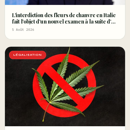
L’interdiction des fleurs de chanvre en Italie
fait l’objet d’un nouvel examen à la suite d’un
arrêt de la Cour de cassation concernant les
5 Août 2026
saisies
LÉGALISATION