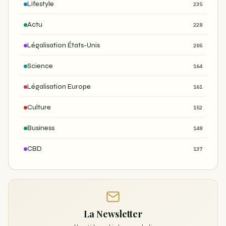
Lifestyle
235
Actu
228
Légalisation États-Unis
205
Science
164
Légalisation Europe
161
Culture
152
Business
148
CBD
137
La Newsletter