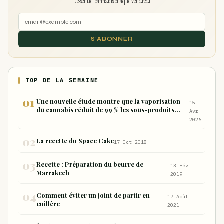
L'essentiel cannabis chaque vendredi
S'ABONNER
TOP DE LA SEMAINE
Une nouvelle étude montre que la vaporisation
15
du cannabis réduit de 99 % les sous-produits
Avr
nocifs inhalés par rapport à la consommation
2026
sous forme de joint
La recette du Space Cake
17 Oct 2018
Recette : Préparation du beurre de
13 Fév
Marrakech
2019
Comment éviter un joint de partir en
17 Août
cuillère
2021