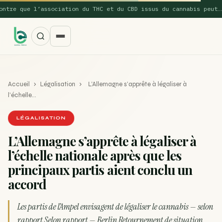
re que l’association du THC et du CBD issus du cannabis peut…
Accueil
›
Légalisation
›
L’Allemagne s’apprête à légaliser à
l’échelle…
LÉGALISATION
L’Allemagne s’apprête à légaliser à
SUGGESTIONS POPULAIRES
l’échelle nationale après que les
Une nouvelle étude montre que la vaporisation du
principaux partis aient conclu un
ACTU
cannabis réduit de 99…
accord
La recette du Space Cake
RECETTE
Les partis de l’Ampel envisagent de légaliser le cannabis — selon
Recette : Préparation du beurre de Marrakech
RECETTE
rapport Selon rapport — Berlin Retournement de situation