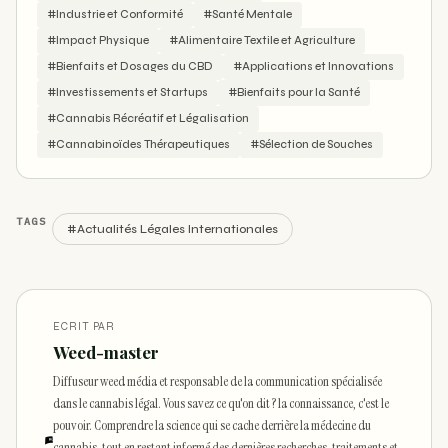
#Industrie et Conformité
#Santé Mentale
#Impact Physique
#Alimentaire Textile et Agriculture
#Bienfaits et Dosages du CBD
#Applications et Innovations
#Investissements et Startups
#Bienfaits pour la Santé
#Cannabis Récréatif et Légalisation
#Cannabinoïdes Thérapeutiques
#Sélection de Souches
TAGS
#Actualités Légales Internationales
ECRIT PAR
Weed-master
Diffuseur weed média et responsable de la communication spécialisée
dans le cannabis légal. Vous savez ce qu'on dit ? la connaissance, c'est le
pouvoir. Comprendre la science qui se cache derrière la médecine du
cannabis, tout en restant informé des dernières recherches, traitements et