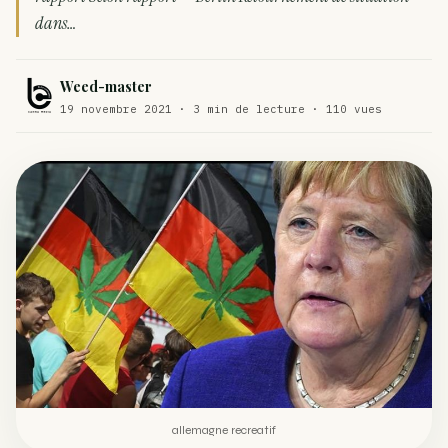
dans…
Comment éviter un joint de partir en cuillère
WEED
Étude : L’extrait de cannabis, un traitement efficace
Weed-master
ACTU
contre les maux de dos…
19 novembre 2021 · 3 min de lecture · 110 vues
Un fabricant polonais de textiles à base de chanvre
ACTU
suscite une forte…
allemagne recreatif