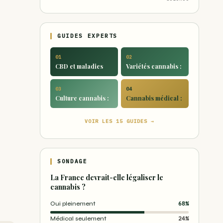
GUIDES EXPERTS
01
02
CBD et maladies
Variétés cannabis :
03
04
Culture cannabis :
Cannabis médical :
VOIR LES 15 GUIDES →
SONDAGE
La France devrait-elle légaliser le
cannabis ?
Oui pleinement
68%
Médical seulement
24%