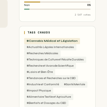
Non
8%
2 547 votes
TAGS CHAUDS
#Cannabis Médical et Législation
#Actualités Légales Internationales
#Recherches Médicales
#Techniques de Culture et Récolte Durables
#Recherche et Avancée Scientifique
#Loisirs et Bien-Être
#Tendances et Recherches sur le CBD
#Industrie et Conformité
#Santé Mentale
#Impact Physique
#Alimentaire Textile et Agriculture
#Bienfaits et Dosages du CBD