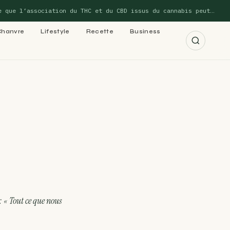
 l’association du THC et du CBD issus du cannabis peut…
Chanvre
Lifestyle
Recette
Business
r les 15 guides →
cannabis : le
 cannabis : le
 « Tout ce que nous