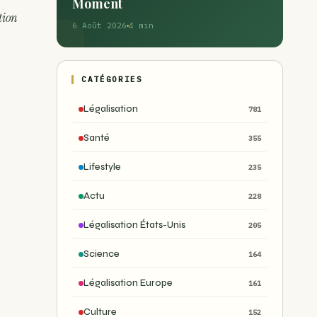
Moment
tion
6 Août 2026
4 min
CATÉGORIES
Légalisation
781
a
Santé
355
Lifestyle
235
Actu
228
Légalisation États-Unis
205
Science
164
Légalisation Europe
161
Culture
152