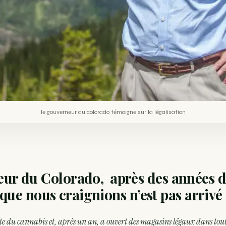
le gouverneur du colorado témoigne sur la légalisation
eur du Colorado, après des années 
 que nous craignions n’est pas arrivé
ète du cannabis et, après un an, a ouvert des magasins légaux dans tout