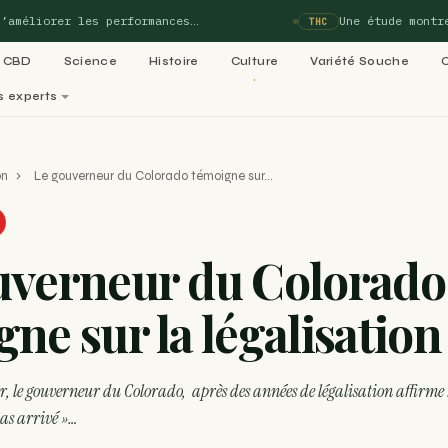
iorer les performances…
Une étude montre que
THC
CBD
Science
Histoire
Culture
Variété Souche
s experts
perts
on
›
Le gouverneur du Colorado témoigne sur…
matiques de Blog-Cannabis
Voi
uverneur du Colorado
02
03
ladies :
Variétés cannabis : le
Culture 
ne sur la légalisation
05
e 99…
ACTU
06
Légalisation cannabis
médical : le
Recettes
RECETTE
dans le
, le gouverneur du Colorado, après des années de légalisation affirme :
pas arrivé »…
RECETTE