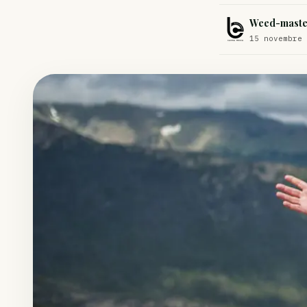
Comment éviter un joint de partir en cuillère
Weed-maste
Étude : L’extrait de cannabis, un traitement efficace contre les ma
15 novembre 
Un fabricant polonais de textiles à base de chanvre suscite une for