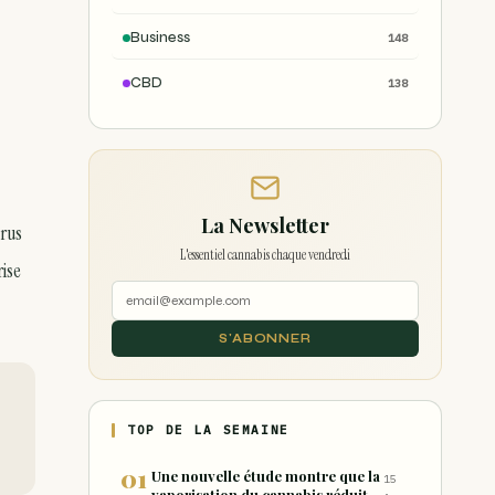
Business
148
CBD
138
La Newsletter
arus
L'essentiel cannabis chaque vendredi
rise
S'ABONNER
TOP DE LA SEMAINE
Une nouvelle étude montre que la
15
vaporisation du cannabis réduit