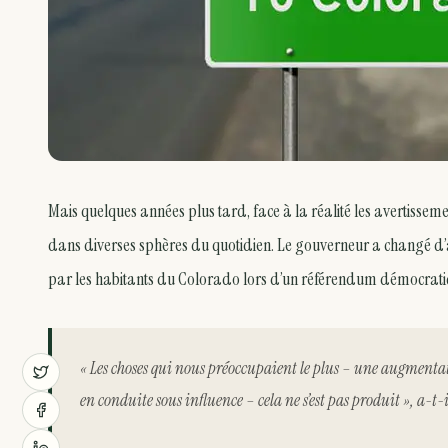
Mais quelques années plus tard, face à la réalité les avertisseme
dans diverses sphères du quotidien. Le gouverneur a changé d’av
par les habitants du Colorado lors d’un référendum démocratique,
« Les choses qui nous préoccupaient le plus – une augmentat
en conduite sous influence – cela ne s’est pas produit », a-t-i