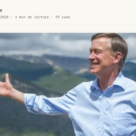
WEED
r
ux de dos…
2018 · 3 min de lecture · 70 vues
ACTU
te…
ACTU