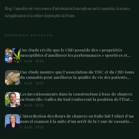
Blog-Cannabis est votre source d'information francophone sur le cannabis, la science,
la legalisation et la culture depuis plus de 10 ans.
DERNIERS ARTICLES
Une étude révèle que le CBD possède des « propriétés
susceptibles d’améliorer les performances » sportives et
pourrait aider les athlètes à récupérer après l’effort
7 Août 2026
Une étude montre que l’association du THC et du CBD issus
du cannabis peut améliorer la qualité de vie des patients
atteints de démence – Marijuana Moment
6 Août 2026
Les investissements dans la construction à base de chanvre
en Nouvelle-Galles du Sud renforcent la position de l’État
en tant que leader australien
5 Août 2026
L’interdiction des fleurs de chanvre en Italie fait l’objet d’un
nouvel examen à la suite d’un arrêt de la Cour de cassation
concernant les saisies
5 Août 2026
ARTICLE SUIVANT