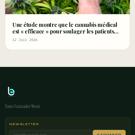
Une étude montre que le cannabis médical
est « efficace » pour soulager les patients
atteints du syndrome des jambes sans repos
12 Juil 2026
– Marijuana Moment
Toute l'actualité Weed
NEWSLETTER