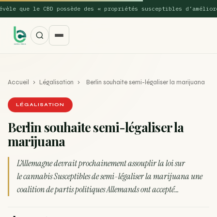
e que le CBD possède des « propriétés susceptibles d’améliorer l
Accueil
›
Légalisation
›
Berlin souhaite semi-légaliser la marijuana
LÉGALISATION
Berlin souhaite semi-légaliser la
marijuana
SUGGESTIONS POPULAIRES
Une nouvelle étude montre que la vaporisation du
L’Allemagne devrait prochainement assouplir la loi sur
ACTU
cannabis réduit de 99…
le cannabis Susceptibles de semi-légaliser la marijuana une
coalition de partis politiques Allemands ont accepté…
La recette du Space Cake
RECETTE
Recette : Préparation du beurre de Marrakech
RECETTE