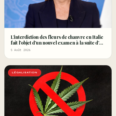
L’interdiction des fleurs de chanvre en Italie
fait l’objet d’un nouvel examen à la suite d’un
arrêt de la Cour de cassation concernant les
5 Août 2026
saisies
LÉGALISATION