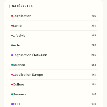
CATÉGORIES
Légalisation
781
Santé
355
Lifestyle
235
Actu
228
Légalisation États-Unis
205
Science
164
Légalisation Europe
161
Culture
152
Business
148
CBD
138