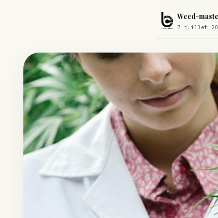
Comment éviter un joint de partir en cuillère
Weed-maste
Étude : L’extrait de cannabis, un traitement efficace contre les ma
7 juillet 20
Un fabricant polonais de textiles à base de chanvre suscite une for