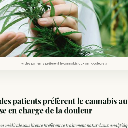
93 des patients préfèrent le cannabis aux antidouleurs 3
des patients préfèrent le cannabis a
ise en charge de la douleur
a médicale sous
licence préfèrent ce
traitement naturel aux
analgésiqu