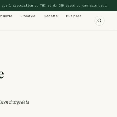
l’association du THC et du CBD issus du cannabis peut…
Chanvre
Lifestyle
Recette
Business
r les 15 guides →
e
cannabis : le
 cannabis : le
se en charge de la