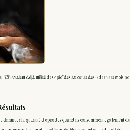
is, 828 avaient déjà utilisé des opioïdes au cours des 6 derniers mois po
Résultats
 de diminuer la quantité d’opioïdes quand ils consomment également d
opioïdes produit un effet indésirable. Notamment en vu des effets