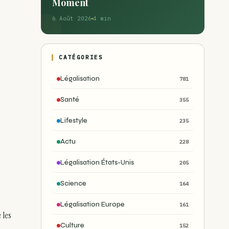
Moment
6 Août 2026
4 min
CATÉGORIES
Légalisation
781
Santé
355
Lifestyle
235
Actu
228
Légalisation États-Unis
205
Science
164
Légalisation Europe
161
 les
Culture
152