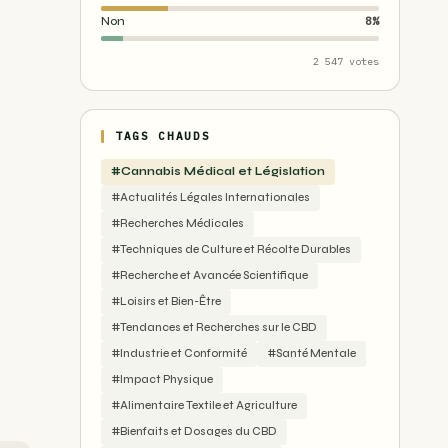
Non
8%
2 547 votes
TAGS CHAUDS
#Cannabis Médical et Législation
#Actualités Légales Internationales
#Recherches Médicales
#Techniques de Culture et Récolte Durables
#Recherche et Avancée Scientifique
#Loisirs et Bien-Être
#Tendances et Recherches sur le CBD
#Industrie et Conformité
#Santé Mentale
#Impact Physique
#Alimentaire Textile et Agriculture
#Bienfaits et Dosages du CBD