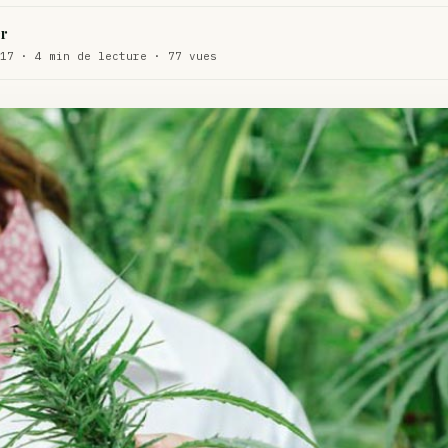
WEED
r
ux de dos…
17 · 4 min de lecture · 77 vues
ACTU
te…
ACTU