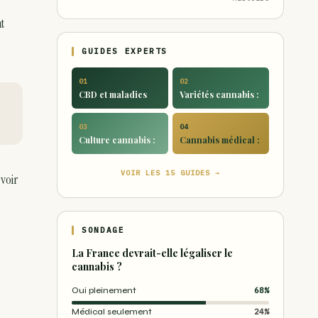
t
GUIDES EXPERTS
01
02
CBD et maladies
Variétés cannabis :
03
04
Culture cannabis :
Cannabis médical :
VOIR LES 15 GUIDES →
 voir
SONDAGE
La France devrait-elle légaliser le
cannabis ?
Oui pleinement
68%
Médical seulement
24%