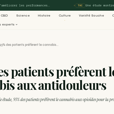
iorer les performances…
Une étude montre que 
THC
CBD
Science
Histoire
Culture
Variété Souche
s experts
perts
93% des patients préfèrent le cannabis…
matiques de Blog-Cannabis
Voi
s patients préfèrent l
02
03
ladies :
Variétés cannabis : le
Culture 
bis aux antidouleurs
05
e 99…
ACTU
06
Légalisation cannabis
médical : le
Recettes
RECETTE
dans le
e étude, 93% des patients préfèrent le cannabis aux opioïdes pour la pri
RECETTE