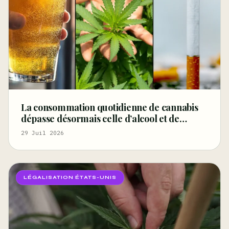
La consommation quotidienne de cannabis
dépasse désormais celle d’alcool et de
cigarettes, selon un rapport fédéral –
29 Juil 2026
Marijuana Moment
LÉGALISATION ÉTATS-UNIS