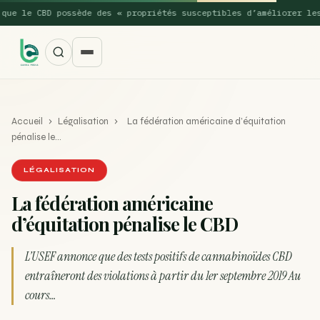
 le CBD possède des « propriétés susceptibles d’améliorer les pe
Accueil
›
Légalisation
›
La fédération américaine d’équitation
pénalise le…
LÉGALISATION
La fédération américaine
SUGGESTIONS POPULAIRES
d’équitation pénalise le CBD
Une nouvelle étude montre que la vaporisation du
ACTU
cannabis réduit de 99…
L’USEF annonce que des tests positifs de cannabinoïdes CBD
entraîneront des violations à partir du 1er septembre 2019 Au
La recette du Space Cake
RECETTE
cours…
Recette : Préparation du beurre de Marrakech
RECETTE