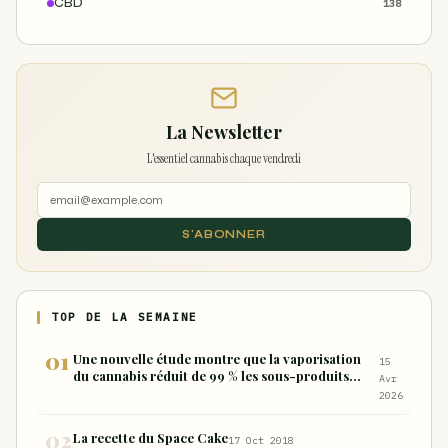
CBD
138
La Newsletter
L'essentiel cannabis chaque vendredi
S'ABONNER
TOP DE LA SEMAINE
Une nouvelle étude montre que la vaporisation
15
du cannabis réduit de 99 % les sous-produits
Avr
nocifs inhalés par rapport à la consommation
2026
sous forme de joint
La recette du Space Cake
17 Oct 2018