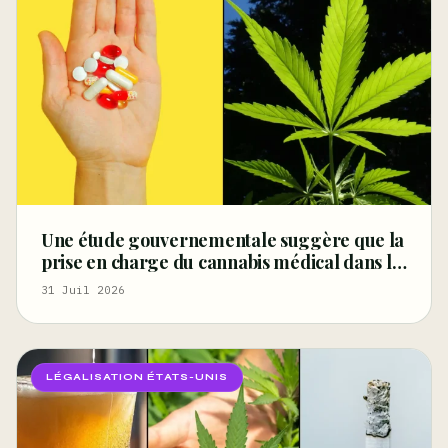
Une étude gouvernementale suggère que la
prise en charge du cannabis médical dans le
cadre de l’indemnisation des accidents du
31 Juil 2026
travail pourrait améliorer la santé et réduire
la
LÉGALISATION ÉTATS-UNIS