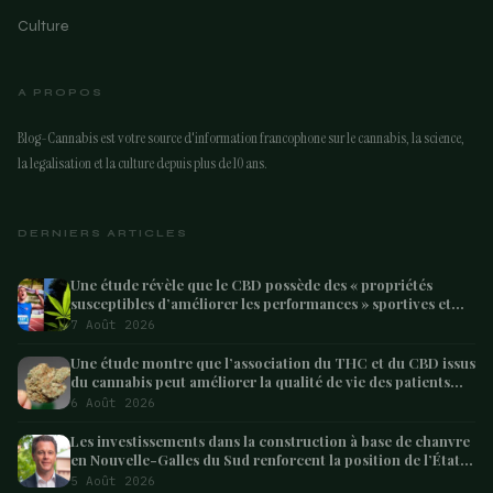
Culture
A PROPOS
Blog-Cannabis est votre source d'information francophone sur le cannabis, la science,
la legalisation et la culture depuis plus de 10 ans.
DERNIERS ARTICLES
Une étude révèle que le CBD possède des « propriétés
susceptibles d’améliorer les performances » sportives et
pourrait aider les athlètes à récupérer après l’effort
7 Août 2026
Une étude montre que l’association du THC et du CBD issus
du cannabis peut améliorer la qualité de vie des patients
atteints de démence – Marijuana Moment
6 Août 2026
Les investissements dans la construction à base de chanvre
en Nouvelle-Galles du Sud renforcent la position de l’État
en tant que leader australien
5 Août 2026