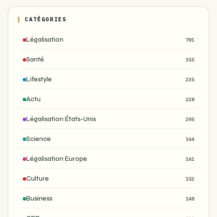
CATÉGORIES
Légalisation
781
Santé
355
Lifestyle
235
Actu
228
Légalisation États-Unis
205
Science
164
Légalisation Europe
161
Culture
152
Business
148