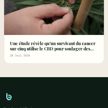
Une étude révèle qu’un survivant du cancer
sur cinq utilise le CBD pour soulager des
symptômes tels que la douleur, les troubles
24 Juil 2026
du sommeil et la détresse – Marijuana
Moment