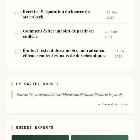
Recette : Préparation du beurre de
13 Fév
Marrakech
2019
Comment éviter un joint de partir en
17 Août
cuillère
2021
Étude : L’extrait de cannabis, un traitement
31 Mar
efficace contre les maux de dos chroniques
2026
LE SAVIEZ-VOUS ?
Plus de 100 cannabinoïdes différents ont été identifiés dans la plante.
— Cannabinoïdes
GUIDES EXPERTS