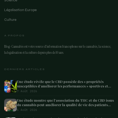
Science
Légalisation Europe
Culture
A PROPOS
Blog-Cannabis est votre source d'information francophone sur le cannabis, la science,
la legalisation et la culture depuis plus de 10 ans.
DERNIERS ARTICLES
Une étude révèle que le CBD possède des « propriétés
susceptibles d’améliorer les performances » sportives et
pourrait aider les athlètes à récupérer après l’effort
7 Août 2026
Une étude montre que l’association du THC et du CBD issus
du cannabis peut améliorer la qualité de vie des patients
atteints de démence – Marijuana Moment
6 Août 2026