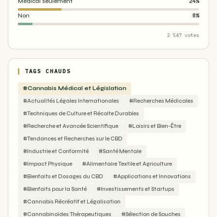
Médical seulement
24%
Non
8%
2 547 votes
TAGS CHAUDS
#Cannabis Médical et Législation
#Actualités Légales Internationales
#Recherches Médicales
#Techniques de Culture et Récolte Durables
#Recherche et Avancée Scientifique
#Loisirs et Bien-Être
#Tendances et Recherches sur le CBD
#Industrie et Conformité
#Santé Mentale
#Impact Physique
#Alimentaire Textile et Agriculture
#Bienfaits et Dosages du CBD
#Applications et Innovations
#Bienfaits pour la Santé
#Investissements et Startups
#Cannabis Récréatif et Légalisation
#Cannabinoïdes Thérapeutiques
#Sélection de Souches