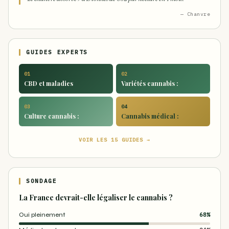
— Chanvre
GUIDES EXPERTS
01
02
CBD et maladies
Variétés cannabis :
03
04
Culture cannabis :
Cannabis médical :
VOIR LES 15 GUIDES →
SONDAGE
La France devrait-elle légaliser le cannabis ?
Oui pleinement
68%