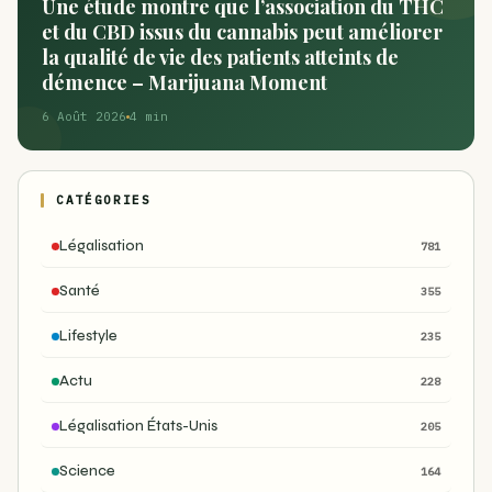
Une étude montre que l’association du THC
et du CBD issus du cannabis peut améliorer
la qualité de vie des patients atteints de
démence – Marijuana Moment
6 Août 2026
4 min
CATÉGORIES
Légalisation
781
Santé
355
Lifestyle
235
Actu
228
Légalisation États-Unis
205
Science
164