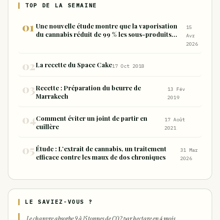
TOP DE LA SEMAINE
Une nouvelle étude montre que la vaporisation
15
du cannabis réduit de 99 % les sous-produits
Avr
nocifs inhalés par rapport à la consommation
2026
sous forme de joint
La recette du Space Cake
17 Oct 2018
Recette : Préparation du beurre de
13 Fév
Marrakech
2019
Comment éviter un joint de partir en
17 Août
cuillère
2021
Étude : L’extrait de cannabis, un traitement
31 Mar
efficace contre les maux de dos chroniques
2026
LE SAVIEZ-VOUS ?
Le chanvre absorbe 9 à 15 tonnes de CO2 par hectare en 4 mois.