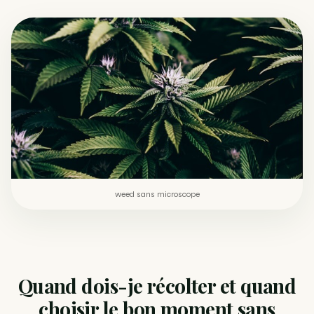
Comment éviter un joint de partir en cuillère
WEED
Étude : L’extrait de cannabis, un traitement efficace
ACTU
contre les maux de dos…
Un fabricant polonais de textiles à base de chanvre
ACTU
suscite une forte…
weed sans microscope
Quand dois-je récolter et quand
choisir le bon moment sans