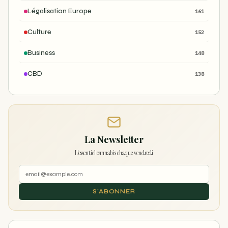
Légalisation Europe
161
Culture
152
Business
148
CBD
138
La Newsletter
L'essentiel cannabis chaque vendredi
S'ABONNER