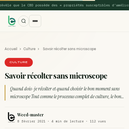
èle que le CBD possède des « propriétés susceptibles d’améliorer
Accueil
›
Culture
›
Savoir récolter sans microscope
CULTURE
Savoir récolter sans microscope
SUGGESTIONS POPULAIRES
Quand dois-je récolter et quand choisir le bon moment sans
Une nouvelle étude montre que la vaporisation du
microscope Tout comme le processus complet de culture, le bon…
ACTU
cannabis réduit de 99…
La recette du Space Cake
RECETTE
Weed-master
8 février 2021 · 4 min de lecture · 112 vues
Recette : Préparation du beurre de Marrakech
RECETTE