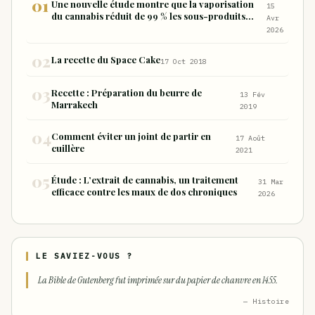
Une nouvelle étude montre que la vaporisation
15
du cannabis réduit de 99 % les sous-produits
Avr
nocifs inhalés par rapport à la consommation
2026
sous forme de joint
La recette du Space Cake
17 Oct 2018
Recette : Préparation du beurre de
13 Fév
Marrakech
2019
Comment éviter un joint de partir en
17 Août
cuillère
2021
Étude : L’extrait de cannabis, un traitement
31 Mar
efficace contre les maux de dos chroniques
2026
LE SAVIEZ-VOUS ?
La Bible de Gutenberg fut imprimée sur du papier de chanvre en 1455.
— Histoire