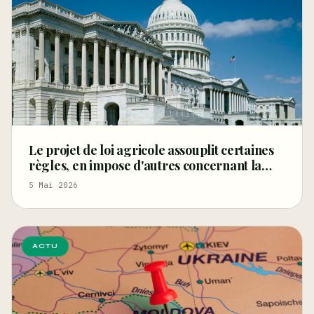
Le projet de loi agricole assouplit certaines
règles, en impose d'autres concernant la
fibre et les graines de chanvre, et restreint le
5 Mai 2026
CBD
ACTU