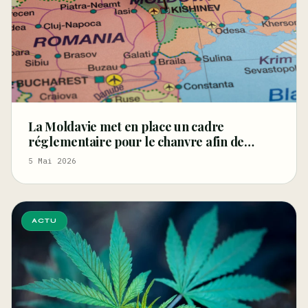
La Moldavie met en place un cadre
réglementaire pour le chanvre afin de
relancer les filières de la fibre et des graines
5 Mai 2026
et de stimuler l'innovation
ACTU