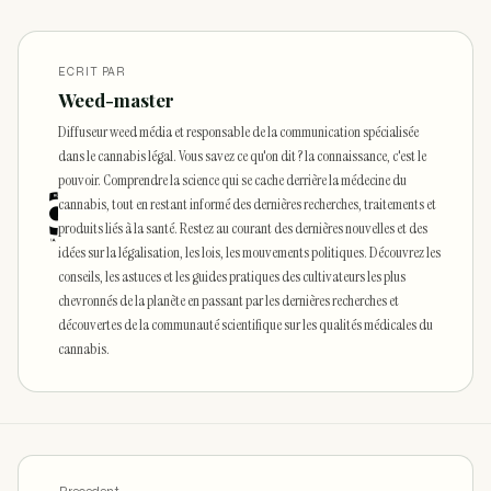
ECRIT PAR
Weed-master
Diffuseur weed média et responsable de la communication spécialisée
dans le cannabis légal. Vous savez ce qu'on dit ? la connaissance, c'est le
pouvoir. Comprendre la science qui se cache derrière la médecine du
cannabis, tout en restant informé des dernières recherches, traitements et
produits liés à la santé. Restez au courant des dernières nouvelles et des
idées sur la légalisation, les lois, les mouvements politiques. Découvrez les
conseils, les astuces et les guides pratiques des cultivateurs les plus
chevronnés de la planète en passant par les dernières recherches et
découvertes de la communauté scientifique sur les qualités médicales du
cannabis.
← Precedent