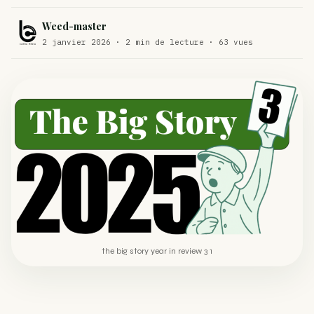
Comment éviter un joint de partir en cuillère
WEED
Weed-master
2 janvier 2026 · 2 min de lecture · 63 vues
Étude : L’extrait de cannabis, un traitement efficace
ACTU
contre les maux de dos…
Un fabricant polonais de textiles à base de chanvre
ACTU
suscite une forte…
the big story year in review 3 1