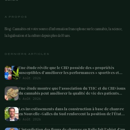
A PROPOS
Blog-Cannabis est votre source d'information francophone sur le cannabis, la science,
la legalisation et la culture depuis plus de 10 ans.
DERNIERS ARTICLES
Une étude révèle que le CBD possède des « propriétés
susceptibles d’améliorer les performances » sportives et
pourrait aider les athlètes à récupérer après l’effort
7 Août 2026
Une étude montre que l’association du THC et du CBD issus
du cannabis peut améliorer la qualité de vie des patients
atteints de démence – Marijuana Moment
6 Août 2026
Les investissements dans la construction à base de chanvre
en Nouvelle-Galles du Sud renforcent la position de l’État
en tant que leader australien
5 Août 2026
L’interdiction des fleurs de chanvre en Italie fait l’objet d’un