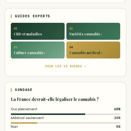
GUIDES EXPERTS
01
02
CBD et maladies
Variétés cannabis :
03
04
Culture cannabis :
Cannabis médical :
VOIR LES 15 GUIDES →
SONDAGE
La France devrait-elle légaliser le cannabis ?
Oui pleinement
68%
Médical seulement
24%
Non
8%