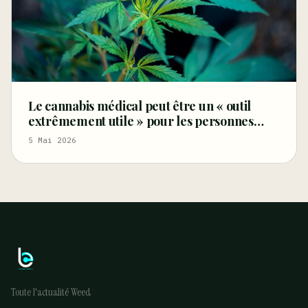
Le cannabis médical peut être un « outil
extrêmement utile » pour les personnes
âgées souffrant de douleurs et d’autres
5 Mai 2026
affections (Tribune libre)
Toute l'actualité Weed