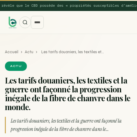
vèle que le CBD possède des « propriétés susceptibles d’améliore
Accueil
›
Actu
›
Les tarifs douaniers, les textiles et…
ACTU
Les tarifs douaniers, les textiles et la
guerre ont façonné la progression
SUGGESTIONS POPULAIRES
inégale de la fibre de chanvre dans le
Une nouvelle étude montre que la vaporisation du
monde.
ACTU
cannabis réduit de 99…
Les tarifs douaniers, les textiles et la guerre ont façonné la
La recette du Space Cake
RECETTE
progression inégale de la fibre de chanvre dans le…
Recette : Préparation du beurre de Marrakech
RECETTE