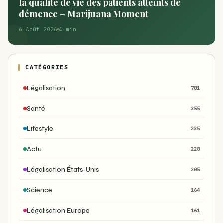
la qualité de vie des patients atteints de
démence – Marijuana Moment
6 Août 2026
4 min
CATÉGORIES
Légalisation
781
Santé
355
Lifestyle
235
Actu
228
Légalisation États-Unis
205
Science
164
Légalisation Europe
161