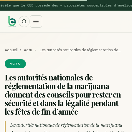
èle que le CBD possède des « propriétés susceptibles d’améliorer
Accueil
›
Actu
›
Les autorités nationales de réglementation de…
ACTU
Les autorités nationales de
réglementation de la marijuana
SUGGESTIONS POPULAIRES
donnent des conseils pour rester en
Une nouvelle étude montre que la vaporisation du
sécurité et dans la légalité pendant
ACTU
cannabis réduit de 99…
les fêtes de fin d’année
La recette du Space Cake
RECETTE
Les autorités nationales de réglementation de la marijuana
Recette : Préparation du beurre de Marrakech
RECETTE