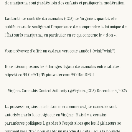
de marijuana sont gardés loin des enfants et pratiquer la modération.
L’autorité de contrôle du cannabis (CCA) de Virginie a quant à elle
publié un article soulignant l’importance de comprendre la loi unique de
l’État sur la marijuana, en particulier en ce qui concerne le « don ».
Vous prévoyez d’offrir un cadeau vert cette année ? (wink*wink*)
Nous décomposons les échanges légaux de cannabis entre adultes :
https://t.co/ELOe9YUjNV pic.twitter.com/VCGNmDF91f
– Virginia Cannabis Control Authority (@Virginia_CCA) December 4, 2025
La possession, ainsi que le don non commercial, de cannabis sont
autorisés par la loi en vigueur en Virginie. Mais il y a certains
paramètres politiques à garder à l’esprit alors que les législateurs se
tournent vers 2026 pour établir un marché de détail sous la houlette