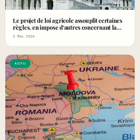
Le projet de loi agricole assouplit certaines
règles, en impose d'autres concernant la
fibre et les graines de chanvre, et restreint le
5 Mai 2026
CBD
ACTU