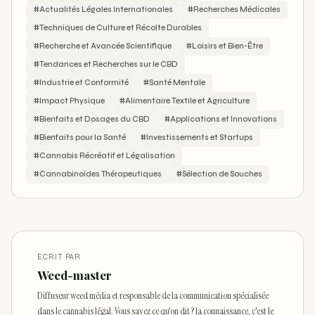
#Actualités Légales Internationales
#Recherches Médicales
#Techniques de Culture et Récolte Durables
#Recherche et Avancée Scientifique
#Loisirs et Bien-Être
#Tendances et Recherches sur le CBD
#Industrie et Conformité
#Santé Mentale
#Impact Physique
#Alimentaire Textile et Agriculture
#Bienfaits et Dosages du CBD
#Applications et Innovations
#Bienfaits pour la Santé
#Investissements et Startups
#Cannabis Récréatif et Légalisation
#Cannabinoïdes Thérapeutiques
#Sélection de Souches
ECRIT PAR
Weed-master
Diffuseur weed média et responsable de la communication spécialisée
dans le cannabis légal. Vous savez ce qu'on dit ? la connaissance, c'est le