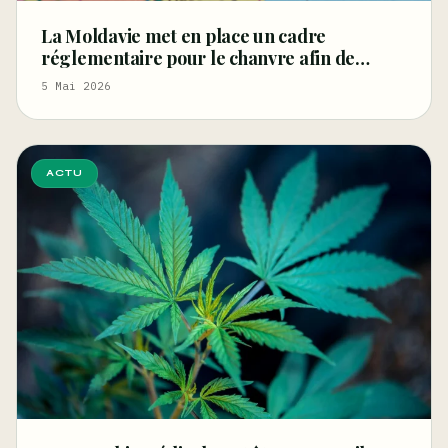
La Moldavie met en place un cadre
réglementaire pour le chanvre afin de
relancer les filières de la fibre et des graines
5 Mai 2026
et de stimuler l'innovation
ACTU