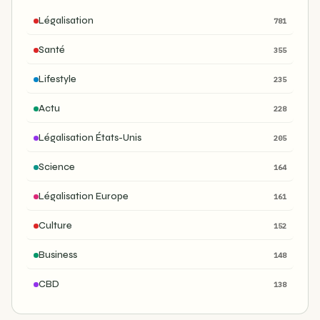
Légalisation
781
Santé
355
Lifestyle
235
Actu
228
Légalisation États-Unis
205
Science
164
Légalisation Europe
161
Culture
152
Business
148
CBD
138