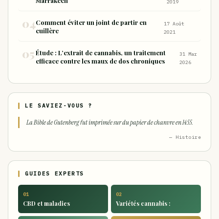
Marrakech
2019
Comment éviter un joint de partir en
17 Août
cuillère
2021
Étude : L’extrait de cannabis, un traitement
31 Mar
efficace contre les maux de dos chroniques
2026
LE SAVIEZ-VOUS ?
La Bible de Gutenberg fut imprimée sur du papier de chanvre en 1455.
— Histoire
GUIDES EXPERTS
01
02
CBD et maladies
Variétés cannabis :