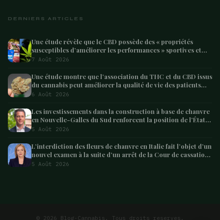
DERNIERS ARTICLES
Une étude révèle que le CBD possède des « propriétés
susceptibles d’améliorer les performances » sportives et
pourrait aider les athlètes à récupérer après l’effort
7 Août 2026
Une étude montre que l’association du THC et du CBD issus
du cannabis peut améliorer la qualité de vie des patients
atteints de démence – Marijuana Moment
6 Août 2026
Les investissements dans la construction à base de chanvre
en Nouvelle-Galles du Sud renforcent la position de l’État
en tant que leader australien
5 Août 2026
L’interdiction des fleurs de chanvre en Italie fait l’objet d’un
nouvel examen à la suite d’un arrêt de la Cour de cassation
concernant les saisies
5 Août 2026
ARTICLE SUIVANT
Des produits CBD plus sûrs et l’éducation sont
essentiels pour…
4 min
© 2026 Blog-Cannabis. Tous droits reserves.