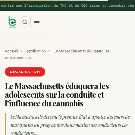
tre que l’association du THC et du CBD issus du cannabis peut…
Accueil
›
Légalisation
›
Le Massachusetts éduquera les
adolescents sur…
LÉGALISATION
Le Massachusetts éduquera les
SUGGESTIONS POPULAIRES
adolescents sur la conduite et
Une nouvelle étude montre que la vaporisation du
l’influence du cannabis
ACTU
cannabis réduit de 99…
Le Massachusetts devient le premier État à ajouter des cours de
La recette du Space Cake
RECETTE
marijuana au programme de formation des conducteurs Les
Recette : Préparation du beurre de Marrakech
RECETTE
conducteurs…