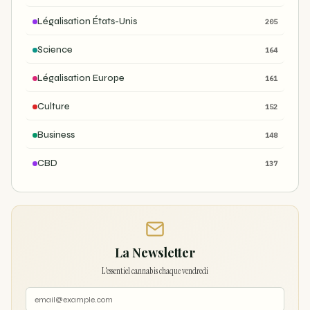
Légalisation États-Unis
205
Science
164
Légalisation Europe
161
Culture
152
Business
148
CBD
137
La Newsletter
L'essentiel cannabis chaque vendredi