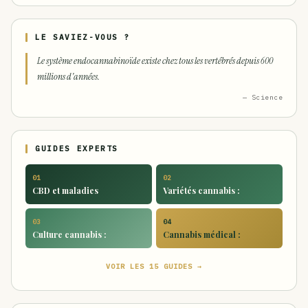
LE SAVIEZ-VOUS ?
Le système endocannabinoïde existe chez tous les vertébrés depuis 600
millions d'années.
— Science
GUIDES EXPERTS
01
02
CBD et maladies
Variétés cannabis :
03
04
Culture cannabis :
Cannabis médical :
VOIR LES 15 GUIDES →