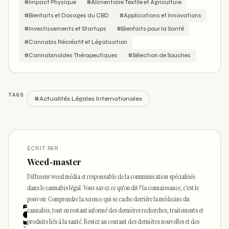
#Impact Physique
#Alimentaire Textile et Agriculture
#Bienfaits et Dosages du CBD
#Applications et Innovations
#Investissements et Startups
#Bienfaits pour la Santé
#Cannabis Récréatif et Légalisation
#Cannabinoïdes Thérapeutiques
#Sélection de Souches
TAGS
#Actualités Légales Internationales
ECRIT PAR
Weed-master
Diffuseur weed média et responsable de la communication spécialisée
dans le cannabis légal. Vous savez ce qu'on dit ? la connaissance, c'est le
pouvoir. Comprendre la science qui se cache derrière la médecine du
cannabis, tout en restant informé des dernières recherches, traitements et
produits liés à la santé. Restez au courant des dernières nouvelles et des