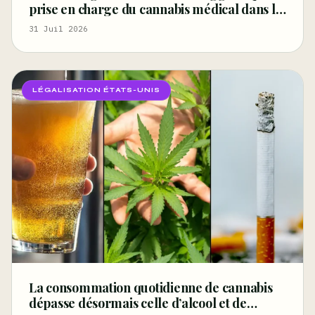
prise en charge du cannabis médical dans le
cadre de l’indemnisation des accidents du
31 Juil 2026
travail pourrait améliorer la santé et réduire
la
LÉGALISATION ÉTATS-UNIS
La consommation quotidienne de cannabis
dépasse désormais celle d’alcool et de