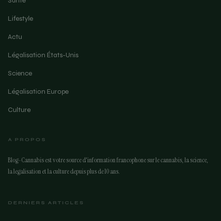
Santé
Lifestyle
Actu
Légalisation États-Unis
Science
Légalisation Europe
Culture
A PROPOS
Blog-Cannabis est votre source d'information francophone sur le cannabis, la science,
la legalisation et la culture depuis plus de 10 ans.
DERNIERS ARTICLES