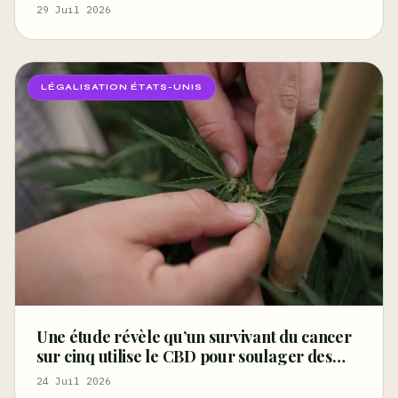
cigarettes, selon un rapport fédéral –
29 Juil 2026
Marijuana Moment
LÉGALISATION ÉTATS-UNIS
Une étude révèle qu’un survivant du cancer
sur cinq utilise le CBD pour soulager des
symptômes tels que la douleur, les troubles
24 Juil 2026
du sommeil et la détresse – Marijuana