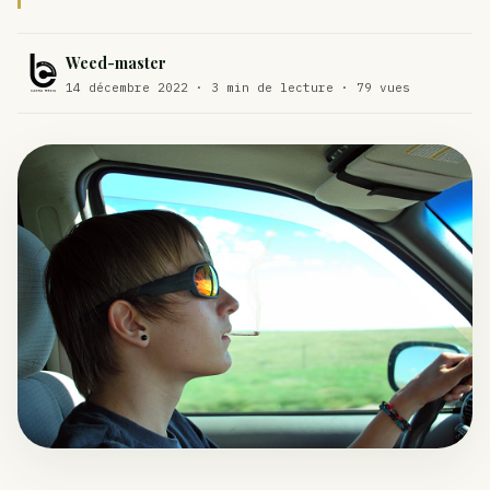
Comment éviter un joint de partir en cuillère
WEED
Weed-master
Étude : L’extrait de cannabis, un traitement efficace
14 décembre 2022 · 3 min de lecture · 79 vues
ACTU
contre les maux de dos…
Un fabricant polonais de textiles à base de chanvre
ACTU
suscite une forte…