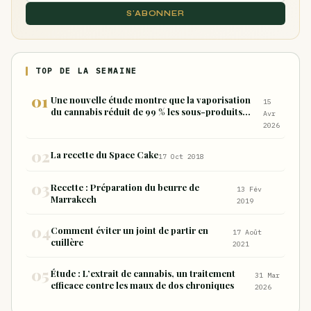
S'ABONNER
TOP DE LA SEMAINE
Une nouvelle étude montre que la vaporisation
15
du cannabis réduit de 99 % les sous-produits
Avr
nocifs inhalés par rapport à la consommation
2026
sous forme de joint
La recette du Space Cake
17 Oct 2018
Recette : Préparation du beurre de
13 Fév
Marrakech
2019
Comment éviter un joint de partir en
17 Août
cuillère
2021
Étude : L’extrait de cannabis, un traitement
31 Mar
efficace contre les maux de dos chroniques
2026