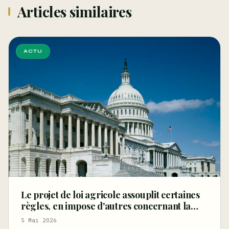
Articles similaires
ACTU
Le projet de loi agricole assouplit certaines
règles, en impose d'autres concernant la
fibre et les graines de chanvre, et restreint le
5 Mai 2026
CBD