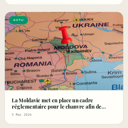
ACTU
La Moldavie met en place un cadre
réglementaire pour le chanvre afin de
relancer les filières de la fibre et des graines
5 Mai 2026
et de stimuler l'innovation