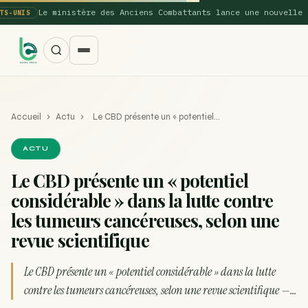
Le ministère des Anciens Combattants lance une nouvelle étu
UNIS
Accueil
›
Actu
›
Le CBD présente un « potentiel…
ACTU
Le CBD présente un « potentiel
considérable » dans la lutte contre
SUGGESTIONS POPULAIRES
les tumeurs cancéreuses, selon une
Une nouvelle étude montre que la vaporisation du
revue scientifique
ACTU
cannabis réduit de 99…
Le CBD présente un « potentiel considérable » dans la lutte
La recette du Space Cake
RECETTE
contre les tumeurs cancéreuses, selon une revue scientifique —…
Recette : Préparation du beurre de Marrakech
RECETTE