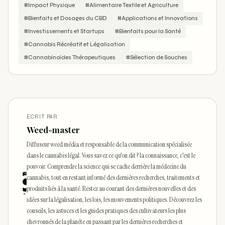
#Impact Physique
#Alimentaire Textile et Agriculture
#Bienfaits et Dosages du CBD
#Applications et Innovations
#Investissements et Startups
#Bienfaits pour la Santé
#Cannabis Récréatif et Légalisation
#Cannabinoïdes Thérapeutiques
#Sélection de Souches
ECRIT PAR
Weed-master
Diffuseur weed média et responsable de la communication spécialisée
dans le cannabis légal. Vous savez ce qu'on dit ? la connaissance, c'est le
pouvoir. Comprendre la science qui se cache derrière la médecine du
cannabis, tout en restant informé des dernières recherches, traitements et
produits liés à la santé. Restez au courant des dernières nouvelles et des
idées sur la légalisation, les lois, les mouvements politiques. Découvrez les
conseils, les astuces et les guides pratiques des cultivateurs les plus
chevronnés de la planète en passant par les dernières recherches et