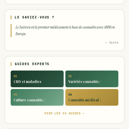
LE SAVIEZ-VOUS ?
Le Sativex est le premier médicament à base de cannabis avec AMM en
Europe.
— Santé
GUIDES EXPERTS
01
02
CBD et maladies
Variétés cannabis :
03
04
Culture cannabis :
Cannabis médical :
VOIR LES 15 GUIDES →