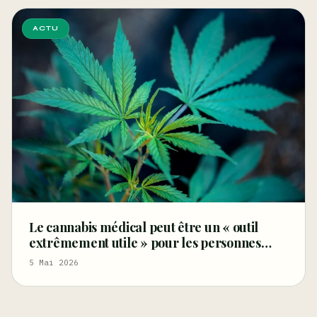
ACTU
Le cannabis médical peut être un « outil
extrêmement utile » pour les personnes
âgées souffrant de douleurs et d’autres
5 Mai 2026
affections (Tribune libre)