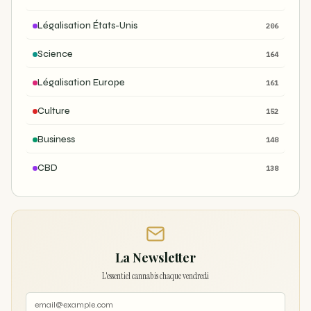
Légalisation États-Unis
206
Science
164
Légalisation Europe
161
Culture
152
Business
148
CBD
138
La Newsletter
L'essentiel cannabis chaque vendredi