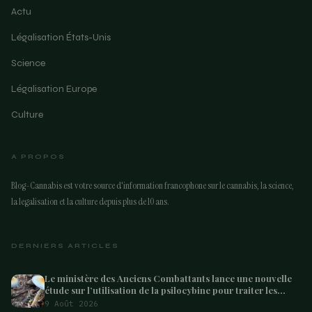
Actu
Légalisation États-Unis
Science
Légalisation Europe
Culture
A PROPOS
Blog-Cannabis est votre source d'information francophone sur le cannabis, la science,
la legalisation et la culture depuis plus de 10 ans.
DERNIERS ARTICLES
Le ministère des Anciens Combattants lance une nouvelle
étude sur l’utilisation de la psilocybine pour traiter les
anciens combattants souffrant de dépression et de
9 Août 2026