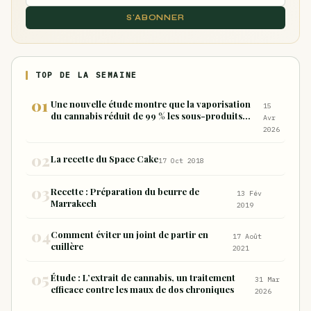
S'ABONNER
TOP DE LA SEMAINE
Une nouvelle étude montre que la vaporisation
15
du cannabis réduit de 99 % les sous-produits
Avr
nocifs inhalés par rapport à la consommation
2026
sous forme de joint
La recette du Space Cake
17 Oct 2018
Recette : Préparation du beurre de
13 Fév
Marrakech
2019
Comment éviter un joint de partir en
17 Août
cuillère
2021
Étude : L’extrait de cannabis, un traitement
31 Mar
efficace contre les maux de dos chroniques
2026