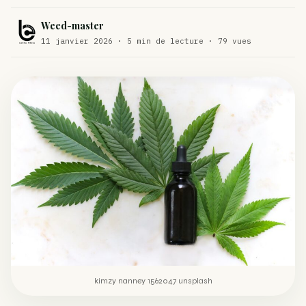
Comment éviter un joint de partir en cuillère
WEED
Weed-master
11 janvier 2026 · 5 min de lecture · 79 vues
Étude : L’extrait de cannabis, un traitement efficace
ACTU
contre les maux de dos…
Un fabricant polonais de textiles à base de chanvre
ACTU
suscite une forte…
kimzy nanney 1562047 unsplash