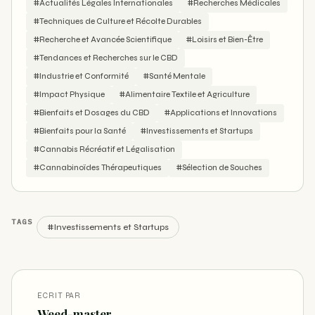
#Actualités Légales Internationales
#Recherches Médicales
#Techniques de Culture et Récolte Durables
#Recherche et Avancée Scientifique
#Loisirs et Bien-Être
#Tendances et Recherches sur le CBD
#Industrie et Conformité
#Santé Mentale
#Impact Physique
#Alimentaire Textile et Agriculture
#Bienfaits et Dosages du CBD
#Applications et Innovations
#Bienfaits pour la Santé
#Investissements et Startups
#Cannabis Récréatif et Légalisation
#Cannabinoïdes Thérapeutiques
#Sélection de Souches
TAGS
#Investissements et Startups
ECRIT PAR
Weed-master