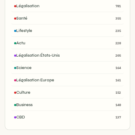
Légalisation
781
Santé
355
Lifestyle
235
Actu
228
Légalisation États-Unis
205
Science
164
Légalisation Europe
161
Culture
152
Business
148
CBD
137