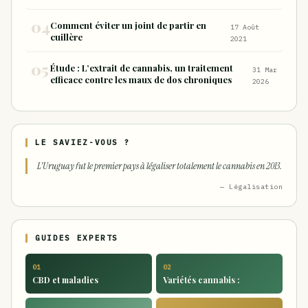
Comment éviter un joint de partir en
17 Août
cuillère
2021
Étude : L’extrait de cannabis, un traitement
31 Mar
efficace contre les maux de dos chroniques
2026
LE SAVIEZ-VOUS ?
L'Uruguay fut le premier pays à légaliser totalement le cannabis en 2013.
— Légalisation
GUIDES EXPERTS
01
02
CBD et maladies
Variétés cannabis :