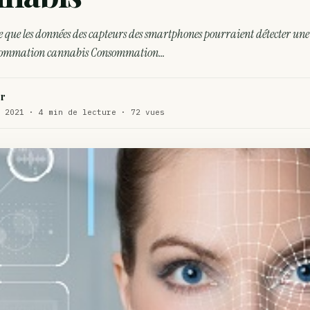
WEED
 que les données des capteurs des smartphones pourraient détecter une
ux de dos…
ACTU
sommation cannabis Consommation…
te…
ACTU
r
 2021 · 4 min de lecture · 72 vues