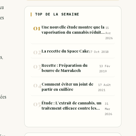
au
TOP DE LA SEMAINE
les
Une nouvelle étude montre que la
15
vaporisation du cannabis réduit
Avr
de 99 % les sous-produits nocifs
2026
inhalés par rapport à la
consommation sous forme de
La recette du Space Cake
17 Oct 2018
joint
s,
Recette : Préparation du
13 Fév
beurre de Marrakech
2019
Comment éviter un joint de
17 Août
partir en cuillère
2021
nées
Étude : L’extrait de cannabis, un
31
traitement efficace contre les
Mar
maux de dos chroniques
2026