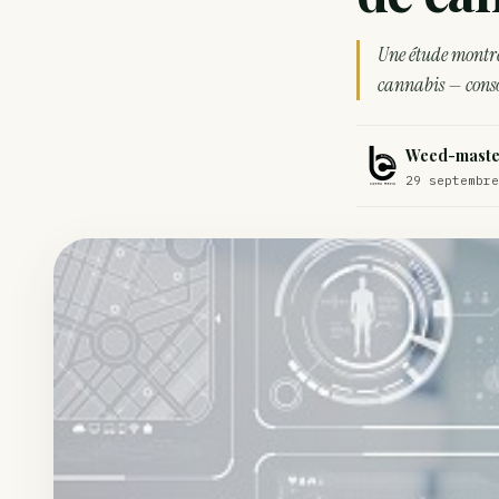
Comment éviter un joint de partir en cuillère
Une étude montre
Étude : L’extrait de cannabis, un traitement efficace contre les ma
cannabis — con
Un fabricant polonais de textiles à base de chanvre suscite une for
Weed-maste
29 septembre