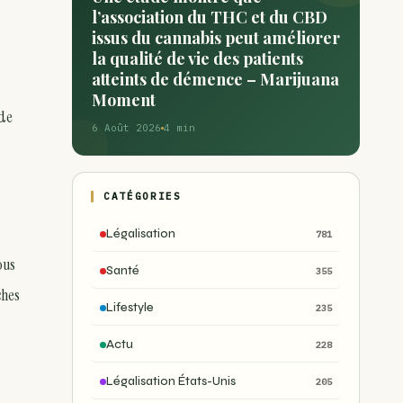
l’association du THC et du CBD
issus du cannabis peut améliorer
la qualité de vie des patients
atteints de démence – Marijuana
Moment
 de
6 Août 2026
4 min
CATÉGORIES
Légalisation
781
ous
Santé
355
ches
Lifestyle
235
Actu
228
Légalisation États-Unis
205