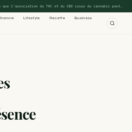
e l’association du THC et du CBD issus du cannabis peut…
Chanvre
Lifestyle
Recette
Business
r les 15 guides →
es
cannabis : le
ésence
 cannabis : le