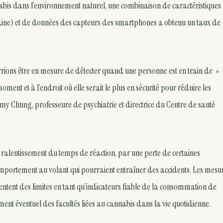
abis dans l’environnement naturel, une combinaison de caractéristiques
emaine) et de données des capteurs des smartphones a obtenu un taux de
rrions être en mesure de détecter quand une personne est en train de »
ment et à l’endroit où elle serait le plus en sécurité pour réduire les
y Chung, professeure de psychiatrie et directrice du Centre de santé
n ralentissement du temps de réaction, par une perte de certaines
 comportement au volant qui pourraient entraîner des accidents. Les mesu
résentent des limites en tant qu’indicateurs fiable de la consommation de
ent éventuel des facultés liées au cannabis dans la vie quotidienne.