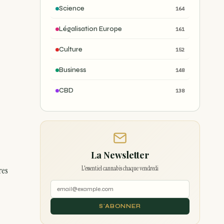
Science
164
Légalisation Europe
161
Culture
152
Business
148
CBD
138
La Newsletter
L'essentiel cannabis chaque vendredi
res
S'ABONNER