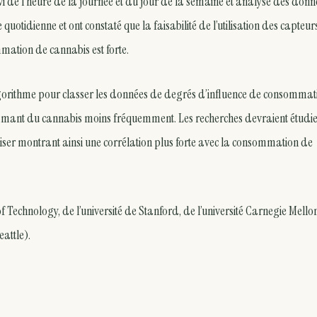
vi de l’heure de la journée et du jour de la semaine et analyse des donn
quotidienne et ont constaté que la faisabilité de l’utilisation des capteur
mmation de cannabis est forte.
algorithme pour classer les données de degrés d’influence de consommat
ommant du cannabis moins fréquemment. Les recherches devraient étudie
tiliser montrant ainsi une corrélation plus forte avec la consommation de
of Technology, de l’université de Stanford, de l’université Carnegie Mello
eattle).