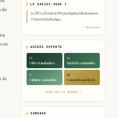
ées
LE SAVIEZ-VOUS ?
s du
Le THC a été isolé en 1964 par Raphael Mechoulam à
l'Université hébraïque.
— Histoire
ion
r ces
GUIDES EXPERTS
01
02
CBD et maladies
Variétés cannabis :
03
04
n, de
Culture cannabis :
Cannabis médical :
VOIR LES 15 GUIDES →
SONDAGE