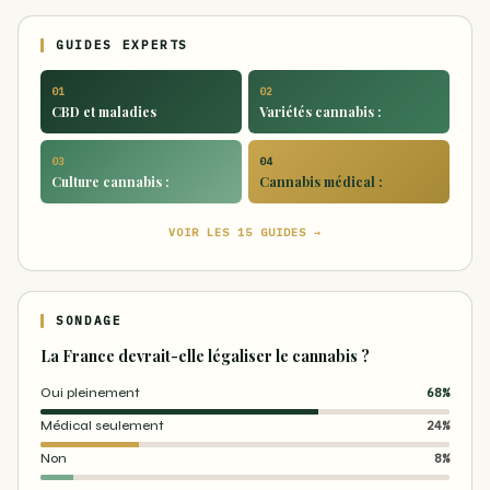
GUIDES EXPERTS
01
02
CBD et maladies
Variétés cannabis :
03
04
Culture cannabis :
Cannabis médical :
VOIR LES 15 GUIDES →
SONDAGE
La France devrait-elle légaliser le cannabis ?
Oui pleinement
68%
Médical seulement
24%
Non
8%