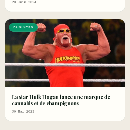
d’ici 5 Ans ?
20 Juin 2024
BUSINESS
La star Hulk Hogan lance une marque de
cannabis et de champignons
30 Mai 2023