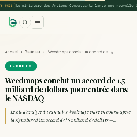
Le ministère des Anciens Combattants lance une nouvelle étu
NIS
Accueil
›
Business
›
Weedmaps conclut un accord de 1,5…
BUSINESS
Weedmaps conclut un accord de 1,5
milliard de dollars pour entrée dans
SUGGESTIONS POPULAIRES
le NASDAQ
Une nouvelle étude montre que la vaporisation du
ACTU
cannabis réduit de 99…
Le site d’analyse du cannabis Weedmaps entre en bourse apres
la signature d’un accord de 1,5 milliard de dollars —…
La recette du Space Cake
RECETTE
Recette : Préparation du beurre de Marrakech
RECETTE