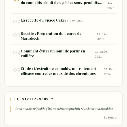
du cannabis réduit de 99 % les sous-produits
Avr
nocifs inhalés par rapport à la consommation
2026
sous forme de joint
La recette du Space Cake
17 Oct 2018
Recette : Préparation du beurre de
13 Fév
Marrakech
2019
Comment éviter un joint de partir en
17 Août
cuillère
2021
Étude : L’extrait de cannabis, un traitement
31 Mar
efficace contre les maux de dos chroniques
2026
LE SAVIEZ-VOUS ?
Le cannabis triploïde (3n) est stérile et produit plus de cannabinoïdes.
— Science