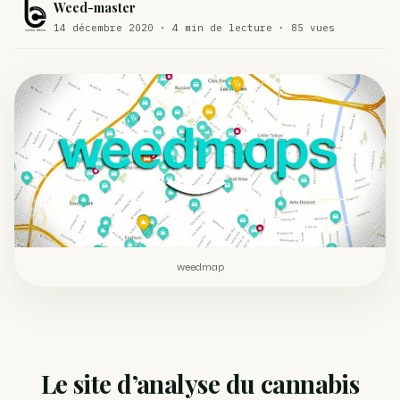
Weed-master
Comment éviter un joint de partir en cuillère
14 décembre 2020 · 4 min de lecture · 85 vues
WEED
Étude : L’extrait de cannabis, un traitement efficace
ACTU
contre les maux de dos…
Un fabricant polonais de textiles à base de chanvre
ACTU
suscite une forte…
weedmap
Le site d’analyse du cannabis