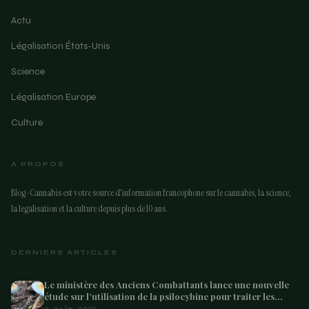
Actu
Légalisation États-Unis
Science
Légalisation Europe
Culture
A PROPOS
Blog-Cannabis est votre source d'information francophone sur le cannabis, la science,
la legalisation et la culture depuis plus de 10 ans.
DERNIERS ARTICLES
Le ministère des Anciens Combattants lance une nouvelle
étude sur l’utilisation de la psilocybine pour traiter les
anciens combattants souffrant de dépression et de