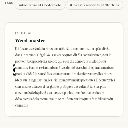
TAGS
#Industrie et Conformité
#Investissements et Startups
ECRIT PAR
Weed-master
Diffuseur weed média et responsable de la communication spécialisée
dans le cannabis légal. Vous savez ce qu'on dit ? la connaissance, c'est le
pouvoir. Comprendre la science qui se cache derrière la médecine du
cannabis, tout en restant informé des dernières recherches, traitements et
produits liés à la santé. Restez au courant des dernières nouvelles et des
idées sur la légalisation, les lois, les mouvements politiques. Découvrez les
conseils, les astuces et les guides pratiques des cultivateurs les plus
chevronnés de la planète en passant par les dernières recherches et
découvertes de la communauté scientifique sur les qualités médicales du
cannabis.