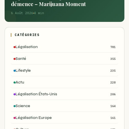
démence – Marijuana Moment
6 Août 2026
4 min
CATÉGORIES
Légalisation
781
Santé
355
Lifestyle
235
Actu
228
Légalisation États-Unis
206
Science
164
Légalisation Europe
161