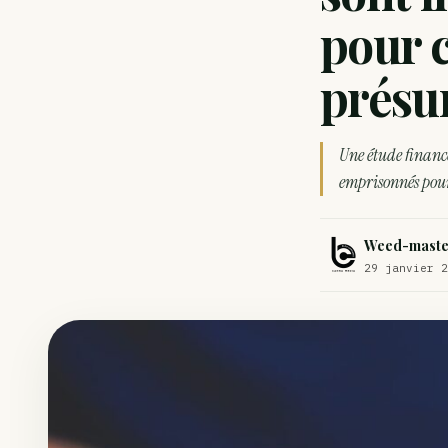
Comment éviter un joint de partir en cuillère
pour 
Étude : L’extrait de cannabis, un traitement efficace contre les ma
présu
Un fabricant polonais de textiles à base de chanvre suscite une for
Une étude financ
emprisonnés pour
Weed-maste
29 janvier 2