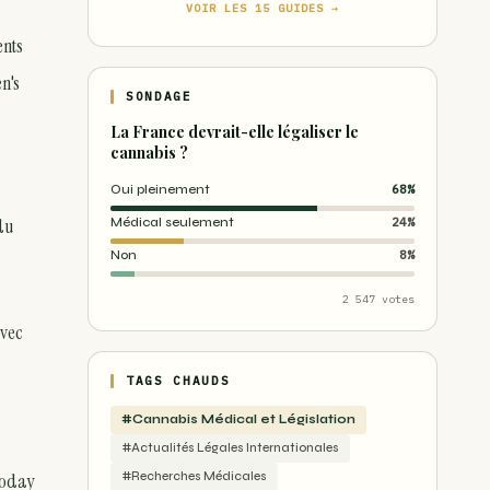
VOIR LES 15 GUIDES →
ents
n's
SONDAGE
La France devrait-elle légaliser le
cannabis ?
Oui pleinement
68%
 du
Médical seulement
24%
Non
8%
2 547 votes
avec
TAGS CHAUDS
#Cannabis Médical et Législation
#Actualités Légales Internationales
 Today
#Recherches Médicales