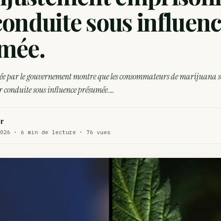
WEED
conduite sous influen
ux de dos…
ACTU
mée.
te…
ACTU
ée par le gouvernement montre que les consommateurs de marijuana s
 conduite sous influence présumée.…
r
026 · 6 min de lecture · 76 vues