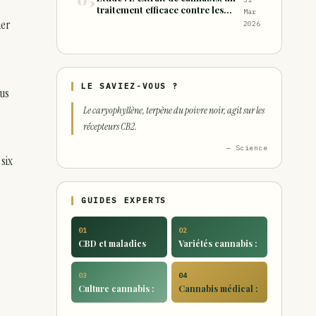
traitement efficace contre les
Mar
maux de dos chroniques
ner
2026
LE SAVIEZ-VOUS ?
ous
Le caryophyllène, terpène du poivre noir, agit sur les
récepteurs CB2.
— Science
six
GUIDES EXPERTS
01
02
CBD et maladies
Variétés cannabis :
03
04
Culture cannabis :
Cannabis médical :