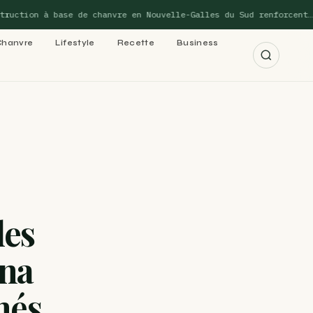
tion à base de chanvre en Nouvelle-Galles du Sud renforcent…
Chanvre
Lifestyle
Recette
Business
r les 15 guides →
cannabis : le
les
na
 cannabis : le
nés