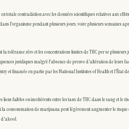
n totale contradiction avec les données scientifiques relatives aux effet
 dans l'organisme pendant plusieurs jours, voire plusieurs semaines apr
 tolérance zéro et les concentrations limites de THC per se plusieurs 
quences juridiques malgré l'absence de preuve d'altération de leurs fa
stry et financée en partie par les National Institutes of Health et l'État d
 liens faibles ou incohérents entre les taux de THC dans le sang et le ri
 si la consommation de marijuana peut légèrement augmenter le risque
 d'alcool.