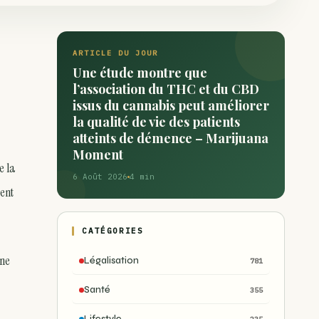
ARTICLE DU JOUR
Une étude montre que
l’association du THC et du CBD
issus du cannabis peut améliorer
la qualité de vie des patients
atteints de démence – Marijuana
Moment
e la
6 Août 2026
4 min
ent
CATÉGORIES
une
Légalisation
781
Santé
355