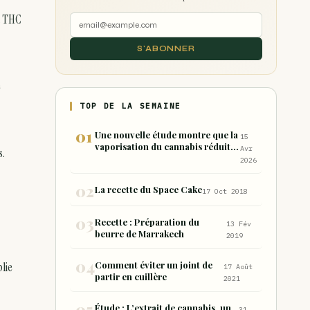
u THC
S'ABONNER
e
TOP DE LA SEMAINE
Une nouvelle étude montre que la
15
vaporisation du cannabis réduit
Avr
s.
de 99 % les sous-produits nocifs
2026
inhalés par rapport à la
consommation sous forme de
La recette du Space Cake
17 Oct 2018
joint
Recette : Préparation du
13 Fév
beurre de Marrakech
2019
lie
Comment éviter un joint de
17 Août
partir en cuillère
2021
Étude : L’extrait de cannabis, un
31