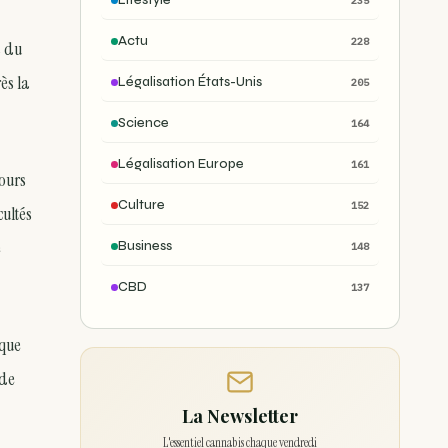
Lifestyle
235
Actu
228
s du
ès la
Légalisation États-Unis
205
Science
164
Légalisation Europe
161
jours
Culture
152
cultés
e
Business
148
CBD
137
sque
 de
La Newsletter
L'essentiel cannabis chaque vendredi