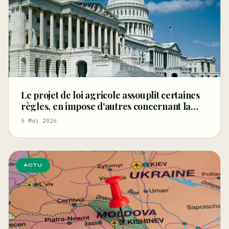
Le projet de loi agricole assouplit certaines
règles, en impose d'autres concernant la
fibre et les graines de chanvre, et restreint le
5 Mai 2026
CBD
ACTU