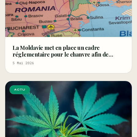
La Moldavie met en place un cadre
réglementaire pour le chanvre afin de
relancer les filières de la fibre et des graines
5 Mai 2026
et de stimuler l'innovation
ACTU