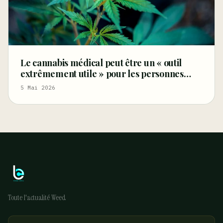
Le cannabis médical peut être un « outil
extrêmement utile » pour les personnes
âgées souffrant de douleurs et d’autres
5 Mai 2026
affections (Tribune libre)
Toute l'actualité Weed