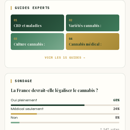
GUIDES EXPERTS
01
02
CBD et maladies
Variétés cannabis :
03
04
Culture cannabis :
Cannabis médical :
VOIR LES 15 GUIDES →
SONDAGE
La France devrait-elle légaliser le cannabis ?
Oui pleinement
68%
Médical seulement
24%
Non
8%
2 547 votes