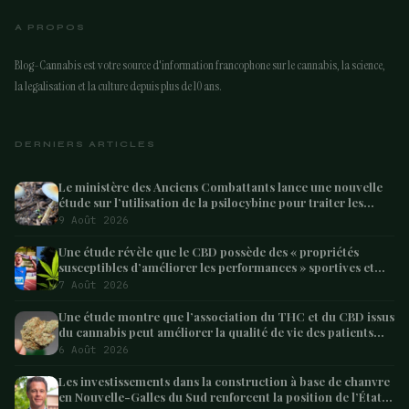
A PROPOS
Blog-Cannabis est votre source d'information francophone sur le cannabis, la science,
la legalisation et la culture depuis plus de 10 ans.
DERNIERS ARTICLES
Le ministère des Anciens Combattants lance une nouvelle
étude sur l’utilisation de la psilocybine pour traiter les
anciens combattants souffrant de dépression et de
9 Août 2026
syndrome de
Une étude révèle que le CBD possède des « propriétés
susceptibles d’améliorer les performances » sportives et
pourrait aider les athlètes à récupérer après l’effort
7 Août 2026
Une étude montre que l’association du THC et du CBD issus
du cannabis peut améliorer la qualité de vie des patients
atteints de démence – Marijuana Moment
6 Août 2026
Les investissements dans la construction à base de chanvre
en Nouvelle-Galles du Sud renforcent la position de l’État