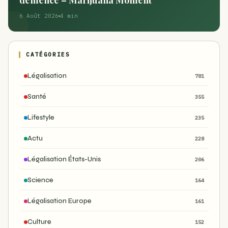
démence – Marijuana Moment
6 Août 2026
4 min
CATÉGORIES
Légalisation
781
Santé
355
Lifestyle
235
Actu
228
Légalisation États-Unis
206
Science
164
Légalisation Europe
161
Culture
152