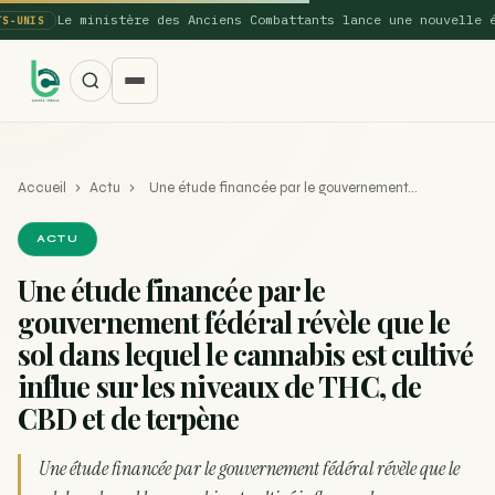
Le ministère des Anciens Combattants lance une nouvelle étud
NIS
Accueil
›
Actu
›
Une étude financée par le gouvernement…
ACTU
Une étude financée par le
gouvernement fédéral révèle que le
SUGGESTIONS POPULAIRES
sol dans lequel le cannabis est cultivé
Une nouvelle étude montre que la vaporisation du
influe sur les niveaux de THC, de
ACTU
cannabis réduit de 99…
CBD et de terpène
La recette du Space Cake
RECETTE
Une étude financée par le gouvernement fédéral révèle que le
Recette : Préparation du beurre de Marrakech
RECETTE