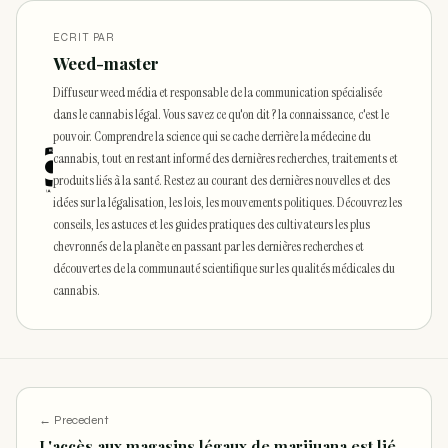
ECRIT PAR
Weed-master
Diffuseur weed média et responsable de la communication spécialisée
dans le cannabis légal. Vous savez ce qu'on dit ? la connaissance, c'est le
pouvoir. Comprendre la science qui se cache derrière la médecine du
cannabis, tout en restant informé des dernières recherches, traitements et
produits liés à la santé. Restez au courant des dernières nouvelles et des
idées sur la légalisation, les lois, les mouvements politiques. Découvrez les
conseils, les astuces et les guides pratiques des cultivateurs les plus
chevronnés de la planète en passant par les dernières recherches et
découvertes de la communauté scientifique sur les qualités médicales du
cannabis.
← Precedent
L'accès aux magasins légaux de marijuana est lié…