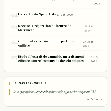
nocifs inhalés par rapport à la consommation
2026
sous forme de joint
La recette du Space Cake
17 Oct 2018
Recette : Préparation du beurre de
13 Fév
Marrakech
2019
Comment éviter un joint de partir en
17 Août
cuillère
2021
Étude : L’extrait de cannabis, un traitement
31 Mar
efficace contre les maux de dos chroniques
2026
LE SAVIEZ-VOUS ?
Le caryophyllène, terpène du poivre noir, agit sur les récepteurs CB2.
— Science